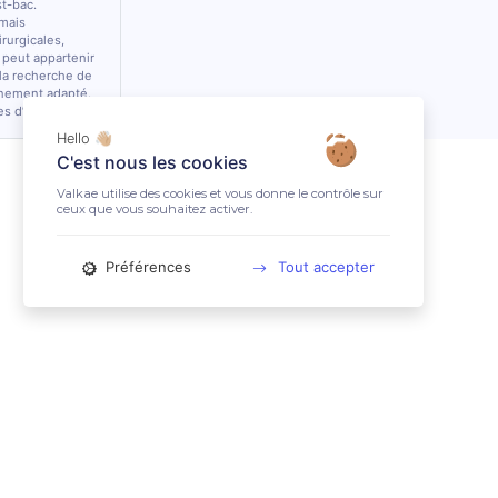
st-bac.
 mais
rurgicales,
 peut appartenir
 la recherche de
nnement adapté.
es d’équidés.
Hello 👋🏼
C'est nous les cookies
Valkae utilise des cookies et vous donne le contrôle sur
ceux que vous souhaitez activer.
Préférences
Tout accepter