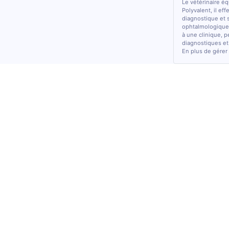
Le vétérinaire é
Polyvalent, il ef
diagnostique et 
ophtalmologiques
à une clinique, p
diagnostiques et
En plus de gérer 