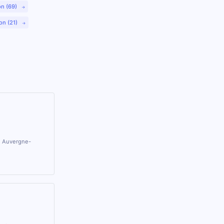
on (69)
on (21)
on Auvergne-