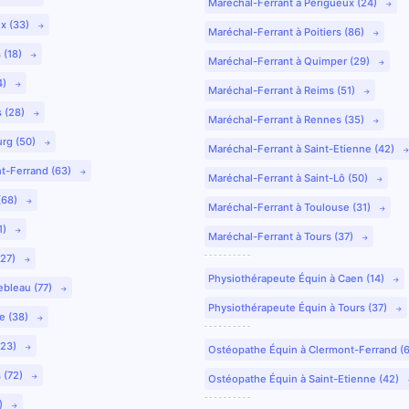
Maréchal-Ferrant à Périgueux (24)
ux (33)
Maréchal-Ferrant à Poitiers (86)
 (18)
Maréchal-Ferrant à Quimper (29)
4)
Maréchal-Ferrant à Reims (51)
s (28)
Maréchal-Ferrant à Rennes (35)
urg (50)
Maréchal-Ferrant à Saint-Etienne (42)
nt-Ferrand (63)
Maréchal-Ferrant à Saint-Lô (50)
(68)
Maréchal-Ferrant à Toulouse (31)
1)
Maréchal-Ferrant à Tours (37)
(27)
Physiothérapeute Équin à Caen (14)
ebleau (77)
Physiothérapeute Équin à Tours (37)
e (38)
(23)
Ostéopathe Équin à Clermont-Ferrand (
 (72)
Ostéopathe Équin à Saint-Etienne (42)
9)