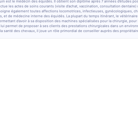
quin est le médécin des équidés. Il obtient son diplôme après 7 années d’études po
fectue les actes de soins courants (visite d’achat, vaccination, consultation dentaire)
soigne également toutes affections locomotrices, infectieuses, gynécologiques, chi
, et de médecine interne des équidés. La plupart du temps itinérant, le vétérinaire
ermettant d’avoir à sa disposition des machines spécialisées pour la chirurgie, pour
 lui permet de proposer à ses clients des prestations chirurgicales dans un enviro
la santé des chevaux, il joue un rôle primordial de conseiller auprès des propriétair