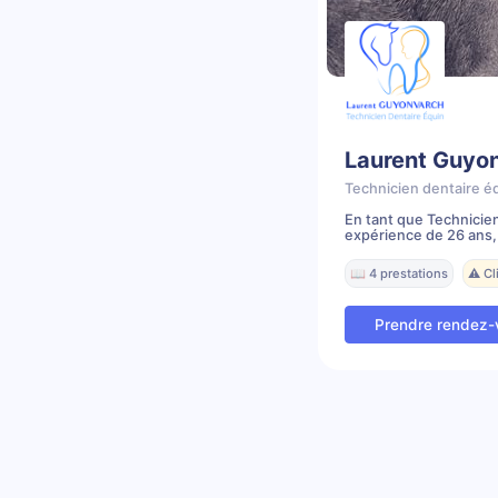
Laurent Guyo
Technicien dentaire é
En tant que Technicie
expérience de 26 ans, j'
📖 4 prestations
⚠️ C
Prendre rendez-