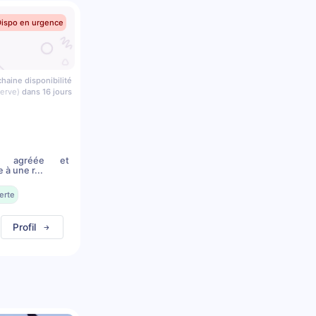
Dispo en urgence
haine disponibilité
serve)
dans 16 jours
in agréée et
à une r...
erte
Profil