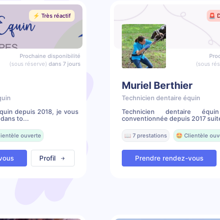
⚡️ Très réactif
🚨 
Prochaine disponibilité
Proc
(sous réserve)
dans 7 jours
(sous ré
Muriel Berthier
quin
Technicien dentaire équin
quin depuis 2018, je vous
Technicien dentaire équ
dans to...
conventionnée depuis 2017 suite 
lientèle ouverte
📖 7 prestations
🤩 Clientèle ouv
vous
Profil
Prendre rendez-vous