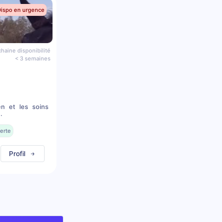
Dispo en urgence
haine disponibilité
< 3 semaines
en et les soins
.
erte
Profil