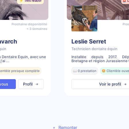
⚡️ Très réactif
🚨 
Prochaine disponibilité
Proc
< 3 semaines
nvarch
Leslie Serret
quin
Technicien dentaire équin
n Dentaire Équin, avec une
Installée depuis 2017. Dé
ai ...
Bretagne et région Jurassienne t
lientèle presque complète
📖 0 prestation
🤩 Clientèle ouve
vous
Profil
Voir le profil
Remonter