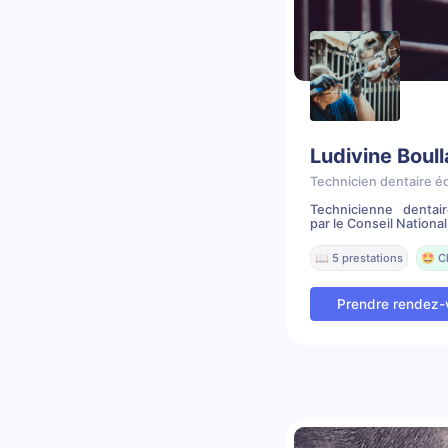
Ludivine Boul
Technicien dentaire é
Technicienne dentai
par le Conseil National 
📖 5 prestations
🤩 C
Prendre rendez-