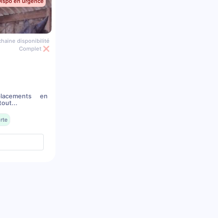
Dispo en urgence
haine disponibilité
Complet ❌
placements en
out...
rte