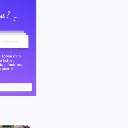
dispose d'un
 fichier.
s, factures...
plait ☺️