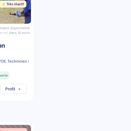
⚡️ Très réactif
haine disponibilité
serve)
dans 10 jours
nn
DE.Technicien.Dentaire.Equin
verte
Profil