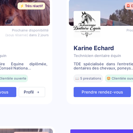
⚡️ Très réactif
🚨 
Prochaine disponibilité
Proc
(sous réserve)
dans 2 jours
Karine Echard
quin
Technicien dentaire équin
aire Équine diplômée,
TDE spécialisée dans l’entreti
onseil Nationa...
dentaires des chevaux, poneys..
Clientèle ouverte
📖 5 prestations
🤩 Clientèle ouv
vous
Profil
Prendre rendez-vous