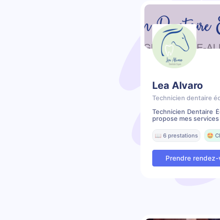
Lea Alvaro
Technicien dentaire é
Technicien Dentaire É
propose mes services 
📖 6 prestations
🤩 C
Prendre rendez-