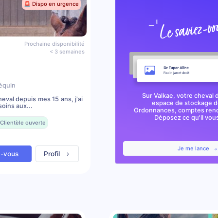
🚨 Dispo en urgence
Prochaine disponibilité
< 3 semaines
équin
Sur Valkae, votre cheval 
val depuis mes 15 ans, j'ai
espace de stockage de
oins aux...
Ordonnances, comptes rendu
Déposez ce qu'il vous 
Clientèle ouverte
Je me lance
z-vous
Profil