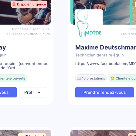
🚨 Dispo en urgence
Prochaine disponibilité
Proc
(sous réserve)
dans 9 jours
(sous ré
lay
Maxime Deutschma
quin
Technicien dentaire équin
re équin (conventionnée
https://www.facebook.com/MDT
de l'Ord...
lientèle ouverte
📖 16 prestations
🤩 Clientèle ou
vous
Profil
Prendre rendez-vous