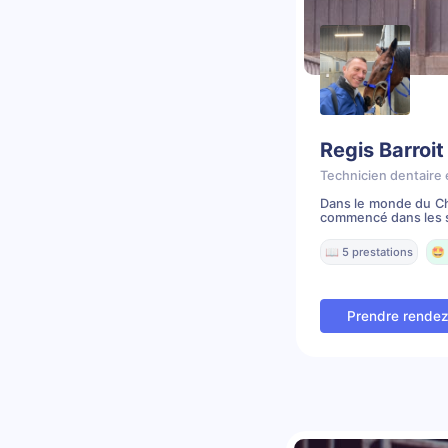
Regis Barroit
Technicien dentaire 
Dans le monde du Che
commencé dans les s
📖 5 prestations
🤩 
Prendre rende