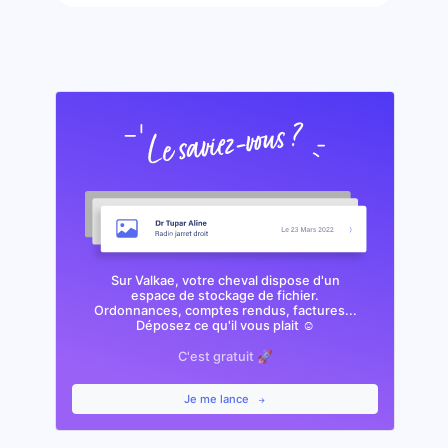
Sur Valkae, votre cheval dispose d'un
espace de stockage de fichier.
Ordonnances, comptes rendus, factures...
Déposez ce qu'il vous plait ☺️
C'est gratuit 🚀
Je me lance