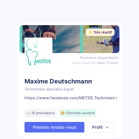
⚡️ Très réactif
Prochaine disponibilité
(sous réserve)
dans 11 jours
Maxime Deutschmann
Technicien dentaire équin
https://www.facebook.com/MDTDE.Technicien.Dentaire.Eq
📖 16 prestations
🤩 Clientèle ouverte
Prendre rendez-vous
Profil