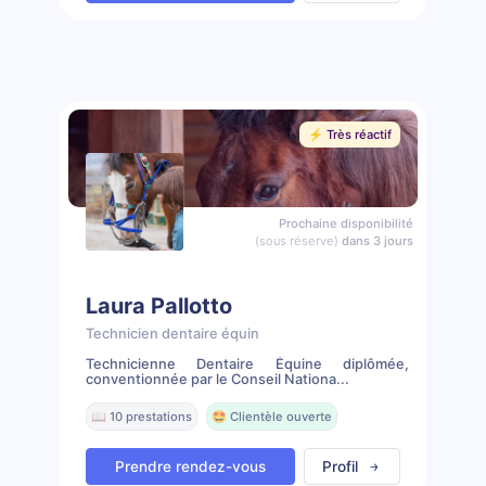
⚡️ Très réactif
Prochaine disponibilité
(sous réserve)
dans 3 jours
Laura Pallotto
Technicien dentaire équin
Technicienne Dentaire Équine diplômée,
conventionnée par le Conseil Nationa...
📖 10 prestations
🤩 Clientèle ouverte
Prendre rendez-vous
Profil