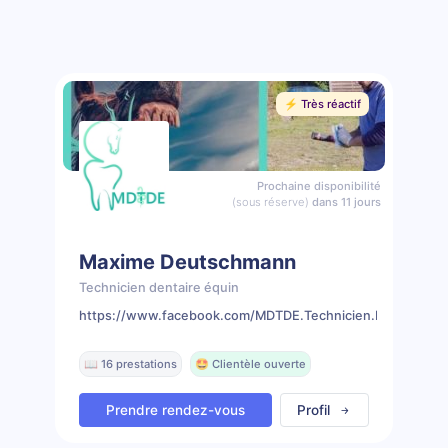
⚡️ Très réactif
Prochaine disponibilité
(sous réserve)
dans 11 jours
Maxime Deutschmann
Technicien dentaire équin
https://www.facebook.com/MDTDE.Technicien.Dentaire.Eq
📖 16 prestations
🤩 Clientèle ouverte
Prendre rendez-vous
Profil