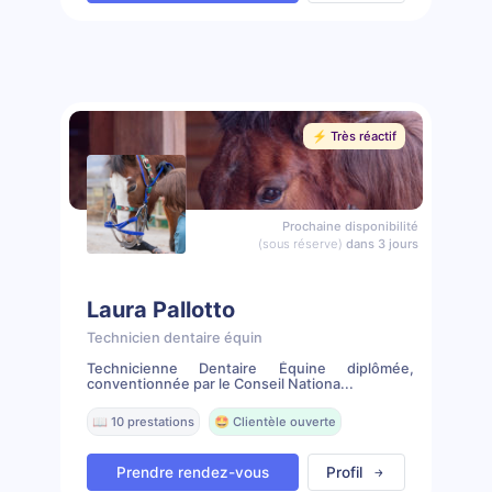
⚡️ Très réactif
Prochaine disponibilité
(sous réserve)
dans 3 jours
Laura Pallotto
Technicien dentaire équin
Technicienne Dentaire Équine diplômée,
conventionnée par le Conseil Nationa...
📖 10 prestations
🤩 Clientèle ouverte
Prendre rendez-vous
Profil