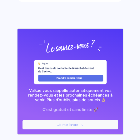
Valkae vous rappelle automatiquement vos
rendez-vous et les prochaines échéances à
venir. Plus d’oublis, plus de soucis 👌🏼
C'est gratuit et sans limite 🚀
Je me lance