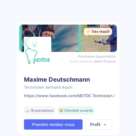
⚡️ Très réactif
Prochaine disponibilité
(sous réserve)
dans 10 jours
Maxime Deutschmann
Technicien dentaire équin
https://www.facebook.com/MDTDE.Technicien.Dentaire.Eq
📖 16 prestations
🤩 Clientèle ouverte
Prendre rendez-vous
Profil