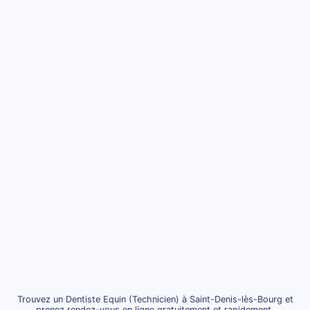
Trouvez un Dentiste Equin (Technicien) à Saint-Denis-lès-Bourg et
prenez rendez-vous en ligne gratuitement et rapidement.