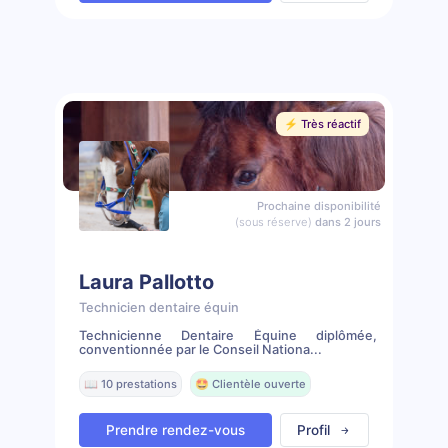
⚡️ Très réactif
Prochaine disponibilité
(sous réserve)
dans 2 jours
Laura Pallotto
Technicien dentaire équin
Technicienne Dentaire Équine diplômée,
conventionnée par le Conseil Nationa...
📖 10 prestations
🤩 Clientèle ouverte
Prendre rendez-vous
Profil