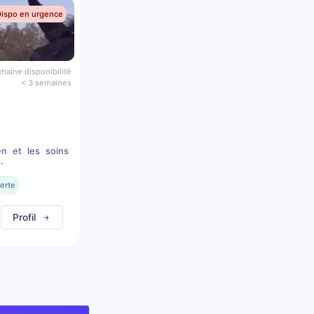
Dispo en urgence
haine disponibilité
< 3 semaines
en et les soins
.
erte
Profil