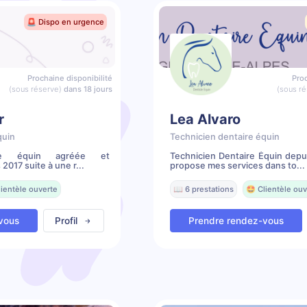
🚨 Dispo en urgence
Prochaine disponibilité
Proc
(sous réserve)
dans 18 jours
(sous ré
r
Lea Alvaro
quin
Technicien dentaire équin
ire équin agréée et
Technicien Dentaire Équin depu
017 suite à une r...
propose mes services dans to...
lientèle ouverte
📖 6 prestations
🤩 Clientèle ouv
vous
Profil
Prendre rendez-vous