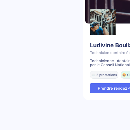
Ludivine Boul
Technicien dentaire é
Technicienne dentai
par le Conseil National 
📖 5 prestations
🤩 C
Prendre rendez-