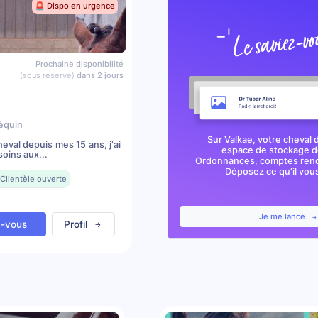
🚨 Dispo en urgence
Prochaine disponibilité
(sous réserve)
dans 2 jours
équin
Sur Valkae, votre cheval 
val depuis mes 15 ans, j'ai
espace de stockage de
oins aux...
Ordonnances, comptes rendu
Déposez ce qu'il vous 
Clientèle ouverte
Je me lance
z-vous
Profil