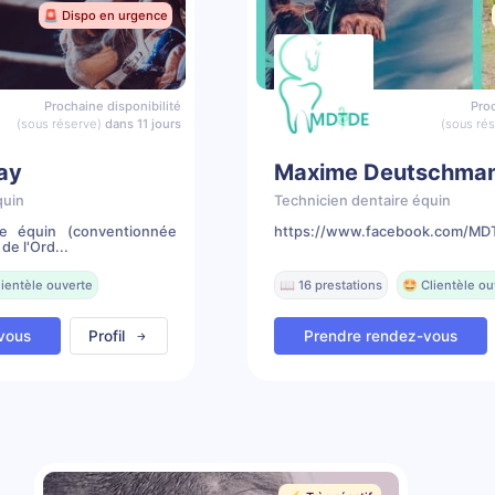
🚨 Dispo en urgence
Prochaine disponibilité
Proc
(sous réserve)
dans 11 jours
(sous ré
lay
Maxime Deutschma
quin
Technicien dentaire équin
re équin (conventionnée
https://www.facebook.com/MDT
de l'Ord...
lientèle ouverte
📖 16 prestations
🤩 Clientèle ou
vous
Profil
Prendre rendez-vous