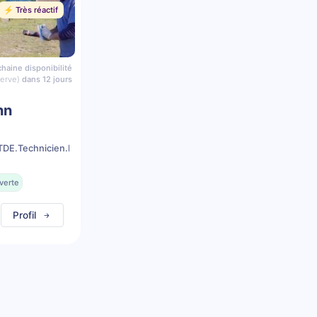
⚡️ Très réactif
haine disponibilité
serve)
dans 12 jours
nn
DE.Technicien.Dentaire.Equin
verte
Profil