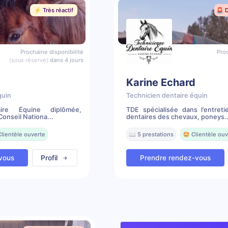
⚡️ Très réactif
🚨 
Prochaine disponibilité
Proc
(sous réserve)
dans 4 jours
Karine Echard
quin
Technicien dentaire équin
aire Équine diplômée,
TDE spécialisée dans l’entreti
onseil Nationa...
dentaires des chevaux, poneys..
Clientèle ouverte
📖 5 prestations
🤩 Clientèle ouv
vous
Profil
Prendre rendez-vous