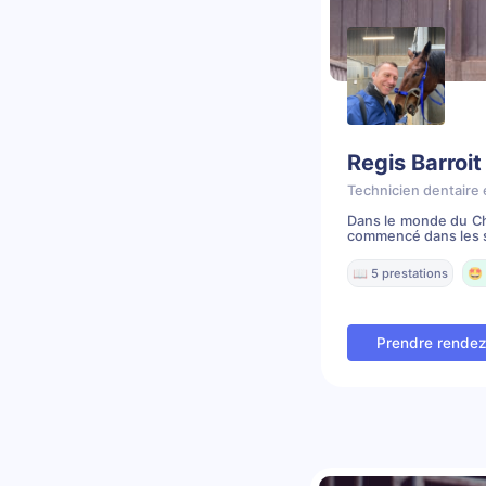
Regis Barroit
Technicien dentaire 
Dans le monde du Che
commencé dans les s
📖 5 prestations
🤩 
Prendre rende