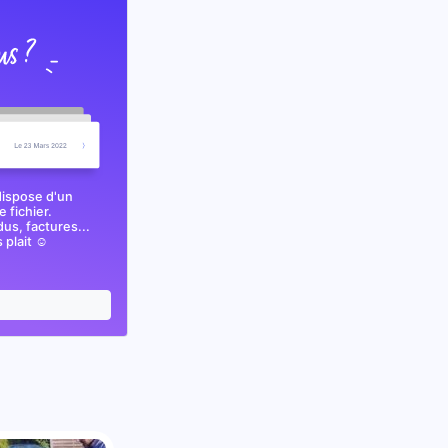
dispose d'un
 fichier.
s, factures...
plait ☺️