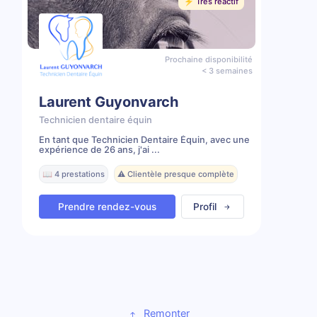
⚡️ Très réactif
Prochaine disponibilité
< 3 semaines
Laurent Guyonvarch
Technicien dentaire équin
En tant que Technicien Dentaire Équin, avec une
expérience de 26 ans, j'ai ...
📖 4 prestations
⚠️ Clientèle presque complète
Prendre rendez-vous
Profil
Remonter