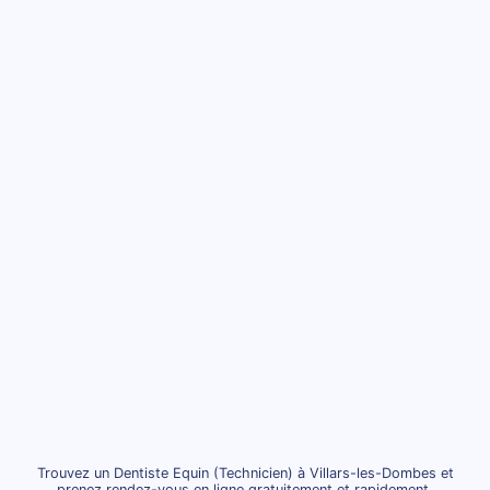
Trouvez un Dentiste Equin (Technicien) à Villars-les-Dombes et
prenez rendez-vous en ligne gratuitement et rapidement.