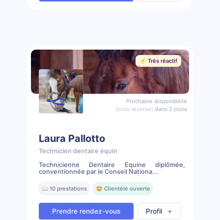
⚡️ Très réactif
Prochaine disponibilité
(sous réserve)
dans 2 jours
Laura Pallotto
Technicien dentaire équin
Technicienne Dentaire Équine diplômée,
conventionnée par le Conseil Nationa...
📖 10 prestations
🤩 Clientèle ouverte
Prendre rendez-vous
Profil