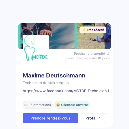
⚡️ Très réactif
Prochaine disponibilité
(sous réserve)
dans 10 jours
Maxime Deutschmann
Technicien dentaire équin
https://www.facebook.com/MDTDE.Technicien.Dentaire.Eq
📖 16 prestations
🤩 Clientèle ouverte
Prendre rendez-vous
Profil