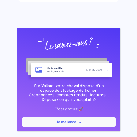
Sur Valkae, votre cheval dispose d'un
espace de stockage de fichier.
Ordonnances, comptes rendus, factures...
Déposez ce qu'il vous plait ☺️
C'est gratuit 🚀
Je me lance