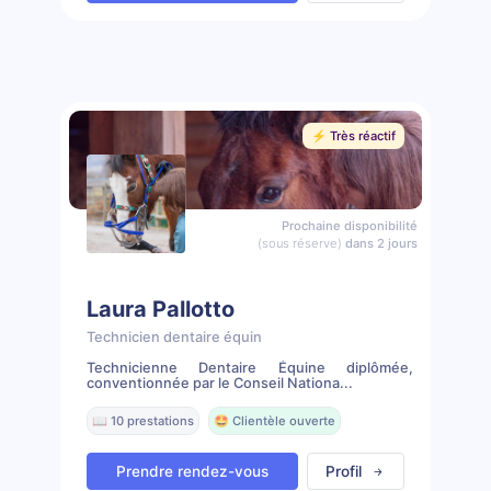
⚡️ Très réactif
Prochaine disponibilité
(sous réserve)
dans 2 jours
Laura Pallotto
Technicien dentaire équin
Technicienne Dentaire Équine diplômée,
conventionnée par le Conseil Nationa...
📖 10 prestations
🤩 Clientèle ouverte
Prendre rendez-vous
Profil