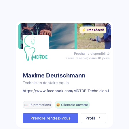
⚡️ Très réactif
Prochaine disponibilité
(sous réserve)
dans 10 jours
Maxime Deutschmann
Technicien dentaire équin
https://www.facebook.com/MDTDE.Technicien.Dentaire.Eq
📖 16 prestations
🤩 Clientèle ouverte
Prendre rendez-vous
Profil