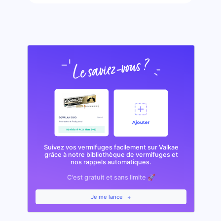
Suivez vos vermifuges facilement sur Valkae
grâce à notre bibliothèque de vermifuges et
nos rappels automatiques.
C'est gratuit et sans limite 🚀
Je me lance