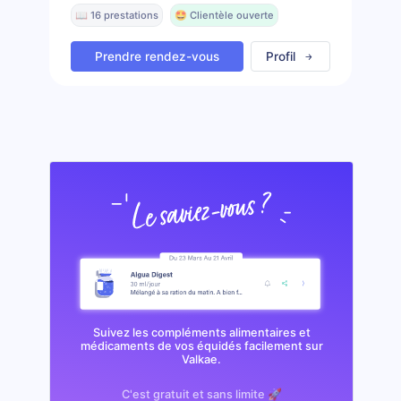
📖 16 prestations
🤩 Clientèle ouverte
Prendre rendez-vous
Profil
Suivez les compléments alimentaires et
médicaments de vos équidés facilement sur
Valkae.
C'est gratuit et sans limite 🚀