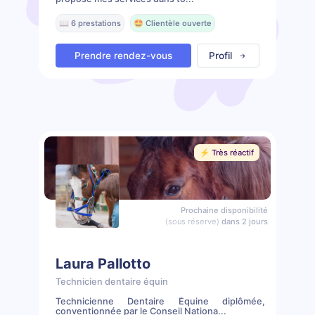
📖 6 prestations
🤩 Clientèle ouverte
Prendre rendez-vous
Profil
⚡️ Très réactif
Prochaine disponibilité
(sous réserve)
dans 2 jours
Laura Pallotto
Technicien dentaire équin
Technicienne Dentaire Équine diplômée,
conventionnée par le Conseil Nationa...