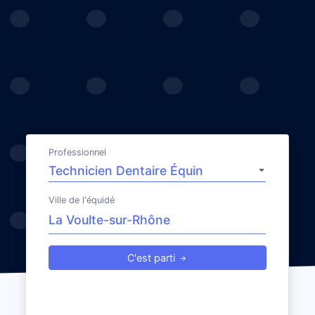
Professionnel
Ville de l'équidé
C'est parti