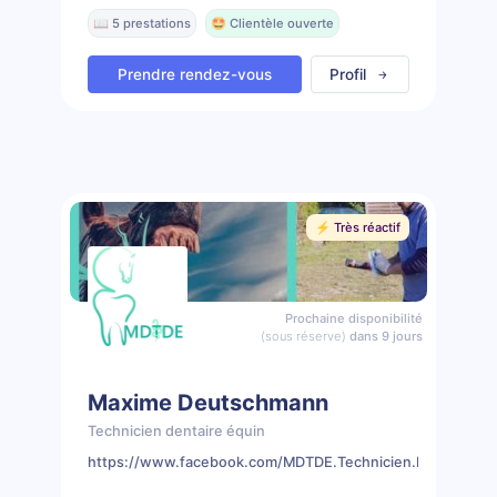
📖 5 prestations
🤩 Clientèle ouverte
Prendre rendez-vous
Profil
⚡️ Très réactif
Prochaine disponibilité
(sous réserve)
dans 9 jours
Maxime Deutschmann
Technicien dentaire équin
https://www.facebook.com/MDTDE.Technicien.Dentaire.Eq