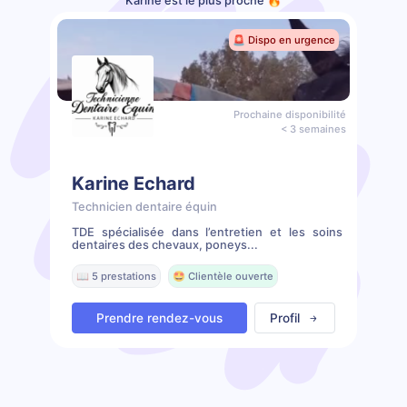
Karine est le plus proche 🔥
🚨 Dispo en urgence
Prochaine disponibilité
< 3 semaines
Karine Echard
Technicien dentaire équin
TDE spécialisée dans l’entretien et les soins
dentaires des chevaux, poneys...
📖 5 prestations
🤩 Clientèle ouverte
Prendre rendez-vous
Profil