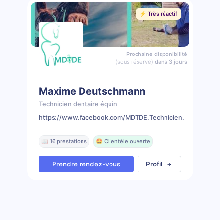
⚡️ Très réactif
Prochaine disponibilité
(sous réserve)
dans 3 jours
Maxime Deutschmann
Technicien dentaire équin
https://www.facebook.com/MDTDE.Technicien.Dentaire.Eq
📖 16 prestations
🤩 Clientèle ouverte
Prendre rendez-vous
Profil