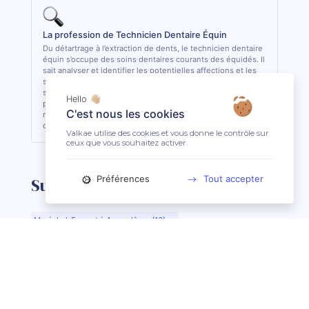
La profession de Technicien Dentaire Équin
Du détartrage à l’extraction de dents, le technicien dentaire
équin s’occupe des soins dentaires courants des équidés. Il
sait analyser et identifier les potentielles affections et les
soigner quand cela lui est possible. De formation
supérieure, il est le seul, avec le vétérinaire, à pouvoir
Hello 👋🏼
pratiquer des actes de soins dentaires sur les équidés. En
C'est nous les cookies
règle général, il est conseillé de consulter 1 fois par an son
dentiste ou son technicien dentaire pour son équidé.
Valkae utilise des cookies et vous donne le contrôle sur
ceux que vous souhaitez activer.
Préférences
Tout accepter
Suggestions de recherche
Maréchal-Ferrant à Angoulême (16)
Maréchal-Ferrant à Aurillac (15)
Maréchal-Ferrant à Argentan (61)
Maréchal-Ferrant à Bar-le-Duc (55)
Maréchal-Ferrant à Beauvais (60)