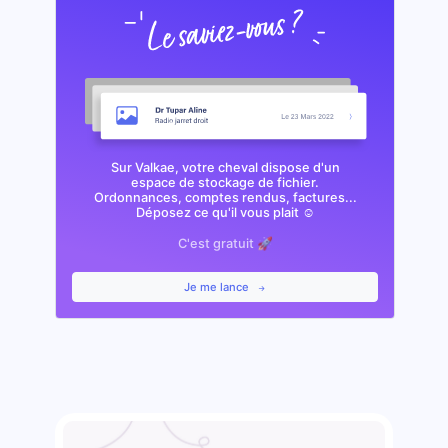
Sur Valkae, votre cheval dispose d'un
espace de stockage de fichier.
Ordonnances, comptes rendus, factures...
Déposez ce qu'il vous plait ☺️
C'est gratuit 🚀
Je me lance