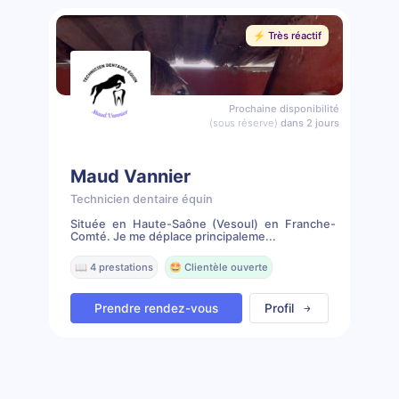
⚡️ Très réactif
Prochaine disponibilité
(sous réserve)
dans 2 jours
Maud Vannier
Technicien dentaire équin
Située en Haute-Saône (Vesoul) en Franche-
Comté. Je me déplace principaleme...
📖 4 prestations
🤩 Clientèle ouverte
Prendre rendez-vous
Profil