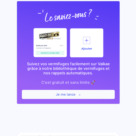
Suivez vos vermifuges facilement sur Valkae
grâce à notre bibliothèque de vermifuges et
nos rappels automatiques.
C'est gratuit et sans limite 🚀
Je me lance