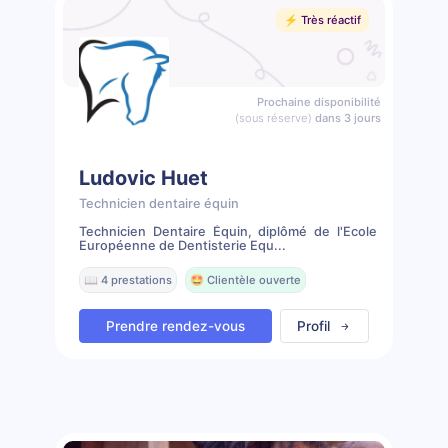
⚡️ Très réactif
Prochaine disponibilité
(sous réserve)
dans 3 jours
Ludovic Huet
Technicien dentaire équin
Technicien Dentaire Équin, diplômé de l'Ecole
Européenne de Dentisterie Equ...
📖 4 prestations
🤩 Clientèle ouverte
Prendre rendez-vous
Profil