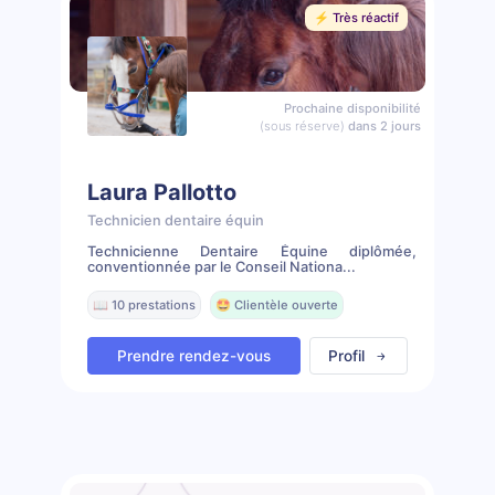
⚡️ Très réactif
Prochaine disponibilité
(sous réserve)
dans 2 jours
Laura Pallotto
Technicien dentaire équin
Technicienne Dentaire Équine diplômée,
conventionnée par le Conseil Nationa...
📖 10 prestations
🤩 Clientèle ouverte
Prendre rendez-vous
Profil