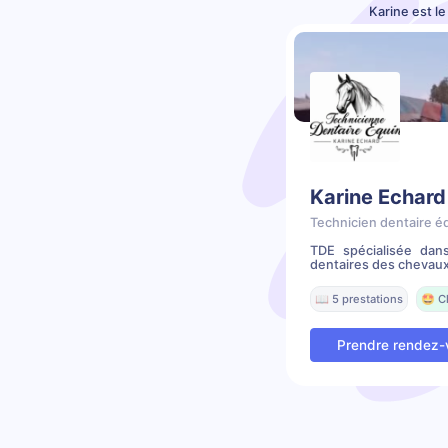
Karine est l
Karine Echard
Technicien dentaire é
TDE spécialisée dans
dentaires des chevaux
📖 5 prestations
🤩 C
Prendre rendez-