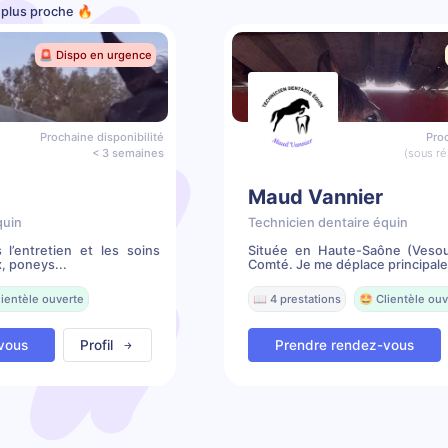
e plus proche 🔥
🚨 Dispo en urgence
Prochaine disponibilité
Proc
< 3 semaines
(sous ré
Maud Vannier
quin
Technicien dentaire équin
 l’entretien et les soins
Située en Haute-Saône (Vesou
, poneys...
Comté. Je me déplace principale
lientèle ouverte
📖 4 prestations
🤩 Clientèle ouv
vous
Profil
Prendre rendez-vous