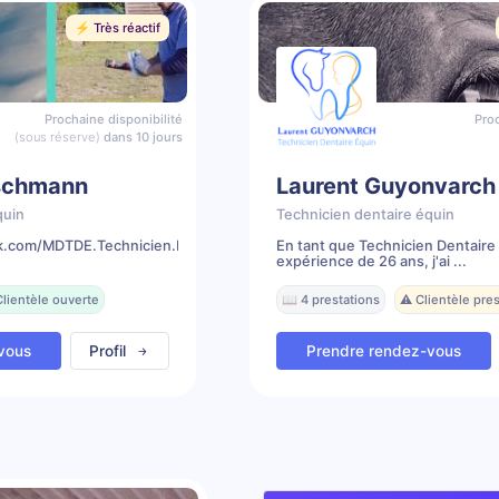
⚡️ Très réactif
Prochaine disponibilité
Proc
(sous réserve)
dans 10 jours
schmann
Laurent Guyonvarch
quin
Technicien dentaire équin
k.com/MDTDE.Technicien.Dentaire.Equin
En tant que Technicien Dentaire
expérience de 26 ans, j'ai ...
Clientèle ouverte
📖 4 prestations
⚠️ Clientèle pr
vous
Profil
Prendre rendez-vous