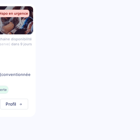
Dispo en urgence
haine disponibilité
serve)
dans 9 jours
(conventionnée
erte
Profil