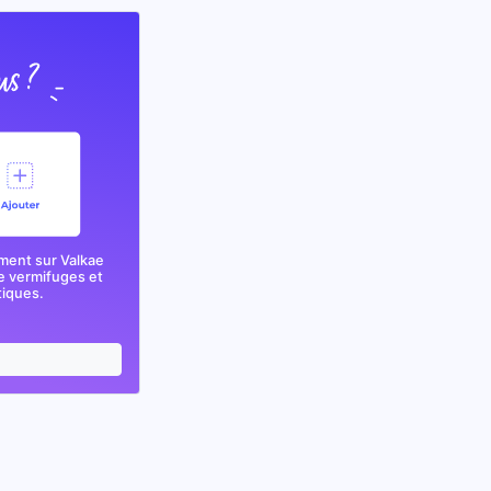
ment sur Valkae
e vermifuges et
tiques.