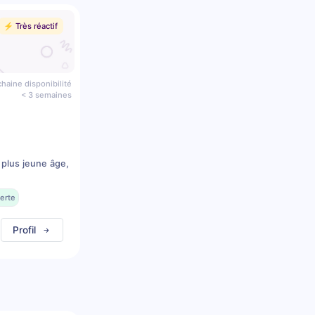
⚡️ Très réactif
haine disponibilité
< 3 semaines
 plus jeune âge,
erte
Profil