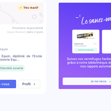
⚡️ Très réactif
Prochaine disponibilité
(sous réserve)
dans 2 jours
t
équin
 Équin, diplômé de l'Ecole
Suivez vos vermifuges facile
sterie Equ...
grâce à notre bibliothèque d
nos rappels automa
Clientèle ouverte
Je me lance
z-vous
Profil