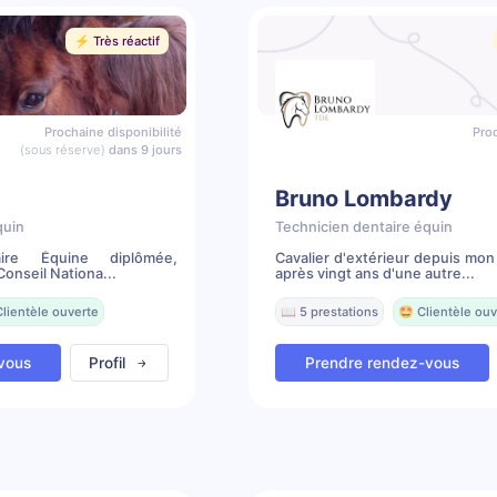
⚡️ Très réactif
Prochaine disponibilité
Proc
(sous réserve)
dans 9 jours
Bruno Lombardy
quin
Technicien dentaire équin
aire Équine diplômée,
Cavalier d'extérieur depuis mon
onseil Nationa...
après vingt ans d'une autre...
Clientèle ouverte
📖 5 prestations
🤩 Clientèle ouv
vous
Profil
Prendre rendez-vous