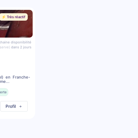
⚡️ Très réactif
haine disponibilité
serve)
dans 2 jours
l) en Franche-
me...
erte
Profil