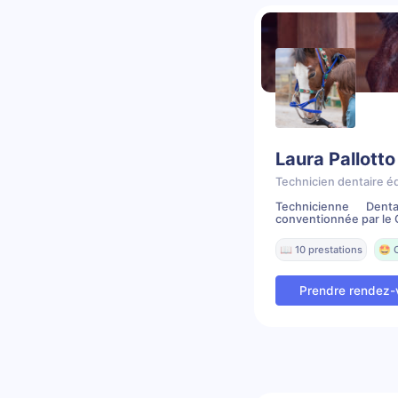
Laura Pallotto
Technicien dentaire é
Technicienne Dent
conventionnée par le C
📖 10 prestations
🤩 
Prendre rendez-