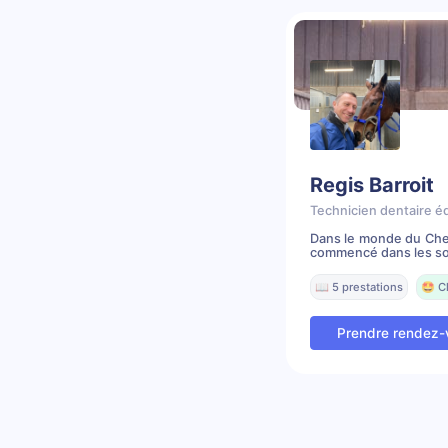
Regis Barroit
Technicien dentaire é
Dans le monde du Chev
commencé dans les soi
📖 5 prestations
🤩 C
Prendre rendez-