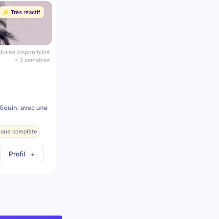
⚡️ Très réactif
haine disponibilité
< 3 semaines
 Équin, avec une
esque complète
Profil