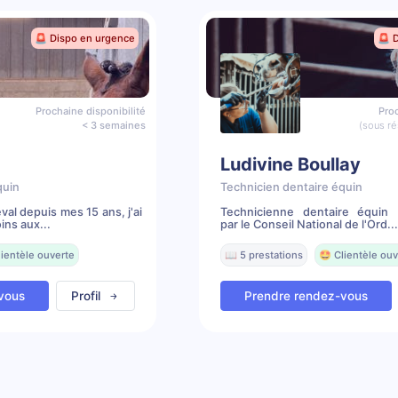
🚨 Dispo en urgence
🚨 
Prochaine disponibilité
Proc
< 3 semaines
(sous ré
Ludivine Boullay
quin
Technicien dentaire équin
al depuis mes 15 ans, j'ai
Technicienne dentaire équin 
ns aux...
par le Conseil National de l'Ord...
lientèle ouverte
📖 5 prestations
🤩 Clientèle ouv
vous
Profil
Prendre rendez-vous