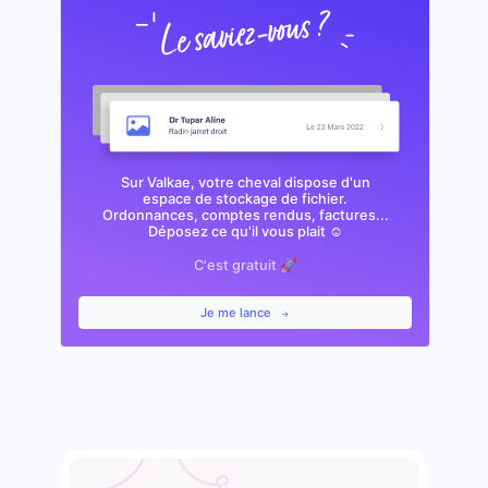
Sur Valkae, votre cheval dispose d'un
espace de stockage de fichier.
Ordonnances, comptes rendus, factures...
Déposez ce qu'il vous plait ☺️
C'est gratuit 🚀
Je me lance