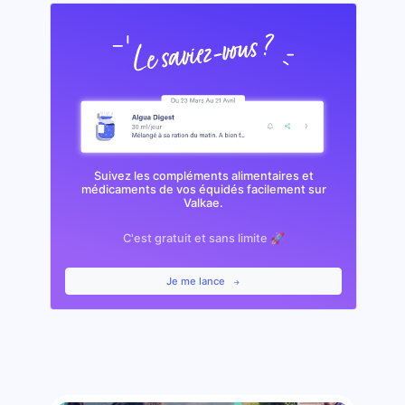
Suivez les compléments alimentaires et
médicaments de vos équidés facilement sur
Valkae.
C'est gratuit et sans limite 🚀
Je me lance