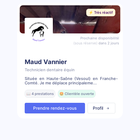
⚡️ Très réactif
Prochaine disponibilité
(sous réserve)
dans 2 jours
Maud Vannier
Technicien dentaire équin
Située en Haute-Saône (Vesoul) en Franche-
Comté. Je me déplace principaleme...
📖 4 prestations
🤩 Clientèle ouverte
Prendre rendez-vous
Profil