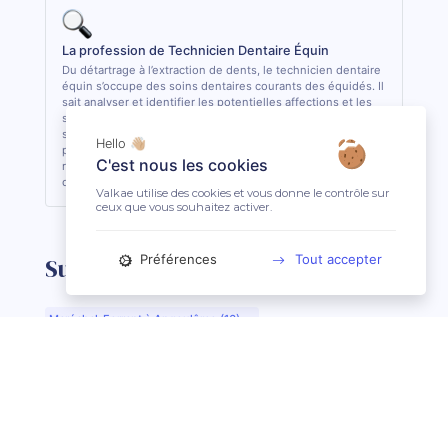
La profession de Technicien Dentaire Équin
Du détartrage à l’extraction de dents, le technicien dentaire
équin s’occupe des soins dentaires courants des équidés. Il
sait analyser et identifier les potentielles affections et les
soigner quand cela lui est possible. De formation
supérieure, il est le seul, avec le vétérinaire, à pouvoir
Hello 👋🏼
pratiquer des actes de soins dentaires sur les équidés. En
C'est nous les cookies
règle général, il est conseillé de consulter 1 fois par an son
dentiste ou son technicien dentaire pour son équidé.
Valkae utilise des cookies et vous donne le contrôle sur
ceux que vous souhaitez activer.
Préférences
Tout accepter
Suggestions de recherche
Maréchal-Ferrant à Angoulême (16)
Maréchal-Ferrant à Aurillac (15)
Maréchal-Ferrant à Argentan (61)
Maréchal-Ferrant à Bar-le-Duc (55)
Maréchal-Ferrant à Beauvais (60)