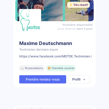
⚡️ Très réactif
Prochaine disponibilité
(sous réserve)
dans 5 jours
Maxime Deutschmann
Technicien dentaire équin
https://www.facebook.com/MDTDE.Technicien.Dentaire.Eq
📖 16 prestations
🤩 Clientèle ouverte
Prendre rendez-vous
Profil