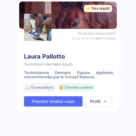
⚡️ Très réactif
Prochaine disponibilité
(sous réserve)
dans 2 jours
Laura Pallotto
Technicien dentaire équin
Technicienne Dentaire Équine diplômée,
conventionnée par le Conseil Nationa...
📖 10 prestations
🤩 Clientèle ouverte
Prendre rendez-vous
Profil