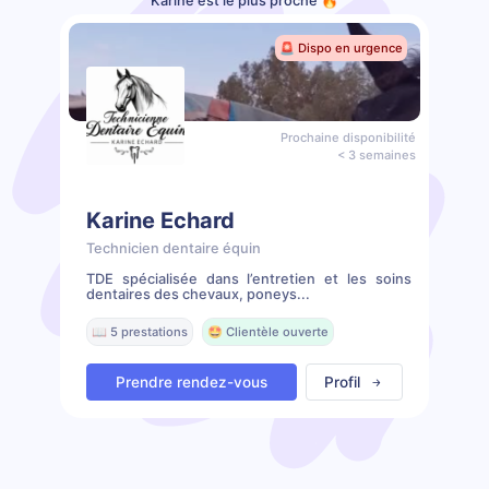
Karine est le plus proche 🔥
🚨 Dispo en urgence
Prochaine disponibilité
< 3 semaines
Karine Echard
Technicien dentaire équin
TDE spécialisée dans l’entretien et les soins
dentaires des chevaux, poneys...
📖 5 prestations
🤩 Clientèle ouverte
Prendre rendez-vous
Profil