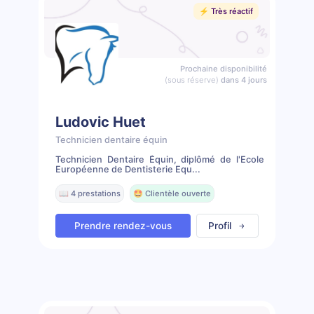
⚡️ Très réactif
Prochaine disponibilité
(sous réserve)
dans 4 jours
Ludovic Huet
Technicien dentaire équin
Technicien Dentaire Équin, diplômé de l'Ecole
Européenne de Dentisterie Equ...
📖 4 prestations
🤩 Clientèle ouverte
Prendre rendez-vous
Profil