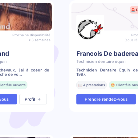
🚨 
Prochaine disponibilité
Proc
< 3 semaines
(sous ré
rand
Francois De badere
quin
Technicien dentaire équin
chevaux, j'ai à coeur de
Technicien Dentaire Équin d
che de vo...
1997.
lientèle ouverte
📖 4 prestations
🤩 Clientèle ouv
vous
Profil
Prendre rendez-vous