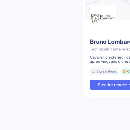
Bruno Lombar
Technicien dentaire é
Cavalier d'extérieur 
après vingt ans d'une a
📖 5 prestations
🤩 C
Prendre rendez-