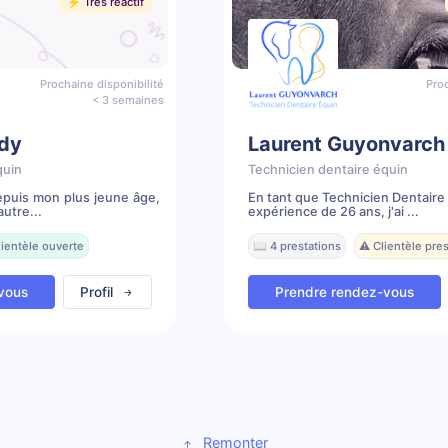
⚡️ Très réactif
Prochaine disponibilité
Proc
< 3 semaines
dy
Laurent Guyonvarch
quin
Technicien dentaire équin
depuis mon plus jeune âge,
En tant que Technicien Dentaire
utre...
expérience de 26 ans, j'ai ...
lientèle ouverte
📖 4 prestations
⚠️ Clientèle pr
vous
Profil
Prendre rendez-vous
Remonter