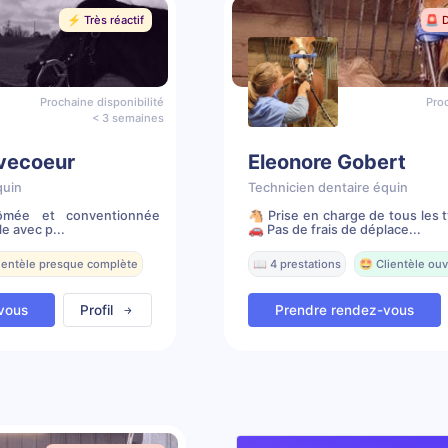
⚡️ Très réactif
🚨 
Prochaine disponibilité
Proc
< 3 semaines
vecoeur
Eleonore Gobert
quin
Technicien dentaire équin
lômée et conventionnée
🐴 Prise en charge de tous les 
le avec p...
🚗 Pas de frais de déplace...
lientèle presque complète
📖 4 prestations
🤩 Clientèle ouv
vous
Profil
Prendre rendez-vous