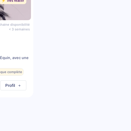
⚡️ Très réactif
haine disponibilité
< 3 semaines
 Équin, avec une
esque complète
Profil