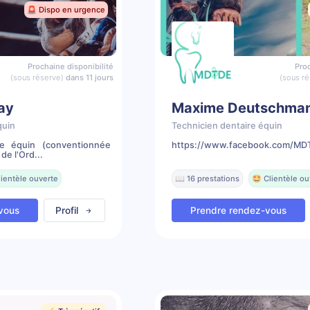
🚨 Dispo en urgence
Prochaine disponibilité
Proc
(sous réserve)
dans 11 jours
(sous ré
lay
Maxime Deutschma
quin
Technicien dentaire équin
re équin (conventionnée
https://www.facebook.com/MDT
de l'Ord...
lientèle ouverte
📖 16 prestations
🤩 Clientèle ou
vous
Profil
Prendre rendez-vous