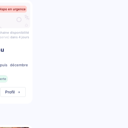
Dispo en urgence
haine disponibilité
serve)
dans 4 jours
au
epuis décembre
erte
Profil