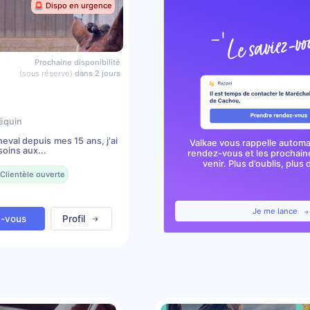
🚨 Dispo en urgence
Prochaine disponibilité
(sous réserve)
dans 2 jours
équin
val depuis mes 15 ans, j'ai
Valkae vous rappelle autom
oins aux...
rendez-vous et les prochai
venir. Plus d’oublis, plus d
Clientèle ouverte
Je me lance
z-vous
Profil