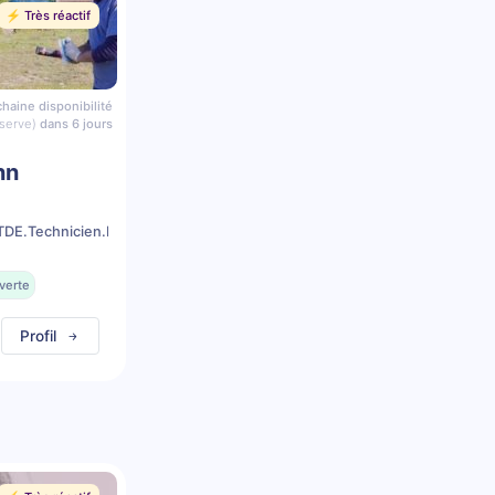
⚡️ Très réactif
haine disponibilité
serve)
dans 6 jours
nn
DE.Technicien.Dentaire.Equin
verte
Profil