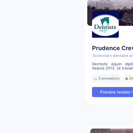
Prudence Cre
Technicien dentaire é
Dentiste équin dip
depuis 2013. Je travail
📖 5 prestations
⚠️ C
Prendre rendez-