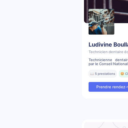
Ludivine Boul
Technicien dentaire é
Technicienne dentai
par le Conseil National 
📖 5 prestations
🤩 C
Prendre rendez-