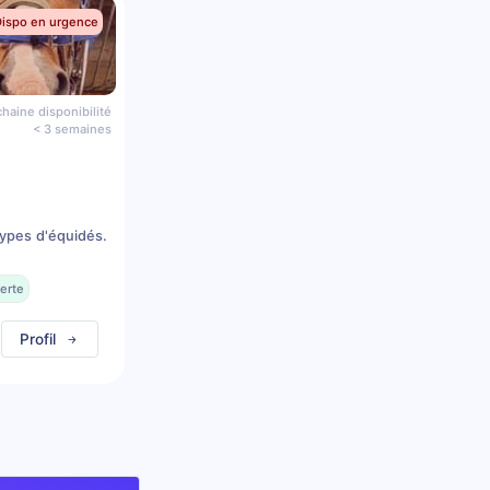
Dispo en urgence
haine disponibilité
< 3 semaines
types d'équidés.
erte
Profil