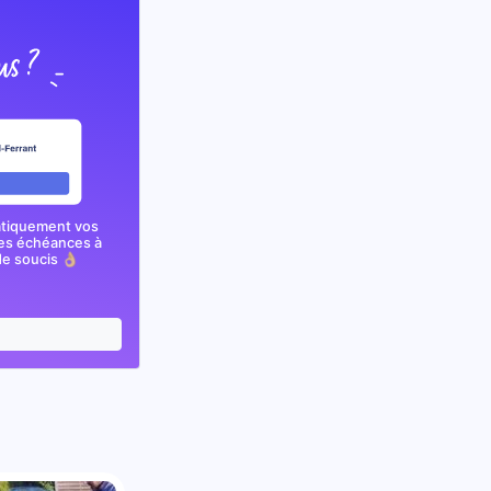
atiquement vos
nes échéances à
e soucis 👌🏼