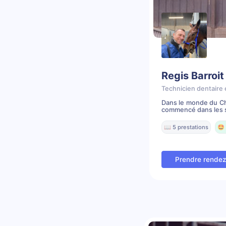
Regis Barroit
Technicien dentaire 
Dans le monde du Che
commencé dans les s
📖 5 prestations
🤩 
Prendre rende