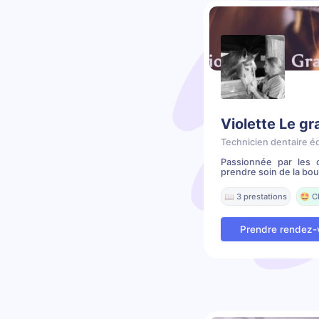
Violette Le g
Technicien dentaire é
Passionnée par les 
prendre soin de la bou
📖 3 prestations
🤩 C
Prendre rendez-