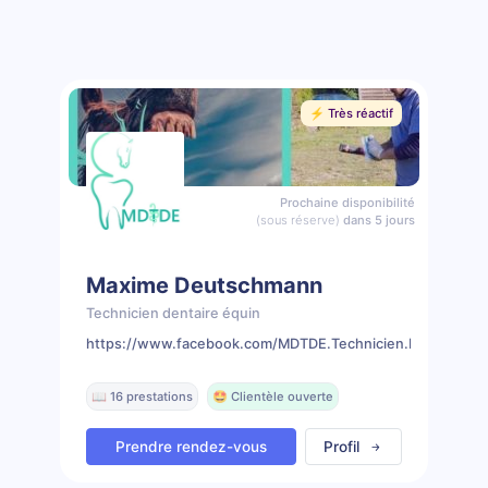
⚡️ Très réactif
Prochaine disponibilité
(sous réserve)
dans 5 jours
Maxime Deutschmann
Technicien dentaire équin
https://www.facebook.com/MDTDE.Technicien.Dentaire.Eq
📖 16 prestations
🤩 Clientèle ouverte
Prendre rendez-vous
Profil