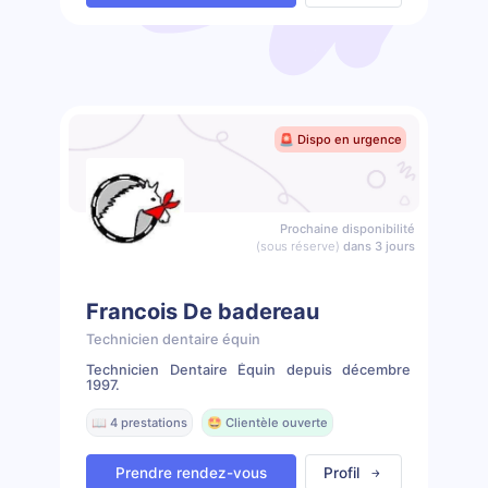
🚨 Dispo en urgence
Prochaine disponibilité
(sous réserve)
dans 3 jours
Francois De badereau
Technicien dentaire équin
Technicien Dentaire Équin depuis décembre
1997.
📖 4 prestations
🤩 Clientèle ouverte
Prendre rendez-vous
Profil