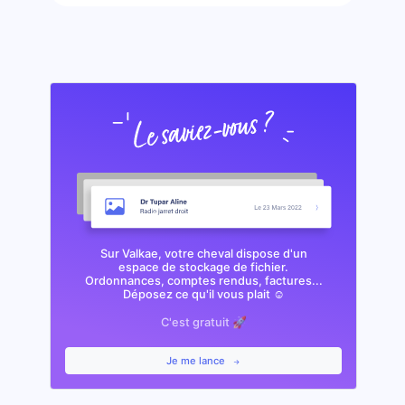
Sur Valkae, votre cheval dispose d'un
espace de stockage de fichier.
Ordonnances, comptes rendus, factures...
Déposez ce qu'il vous plait ☺️
C'est gratuit 🚀
Je me lance