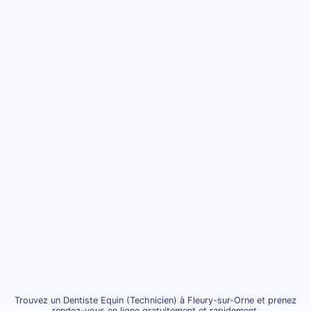
Trouvez un Dentiste Equin (Technicien) à Fleury-sur-Orne et prenez
rendez-vous en ligne gratuitement et rapidement.