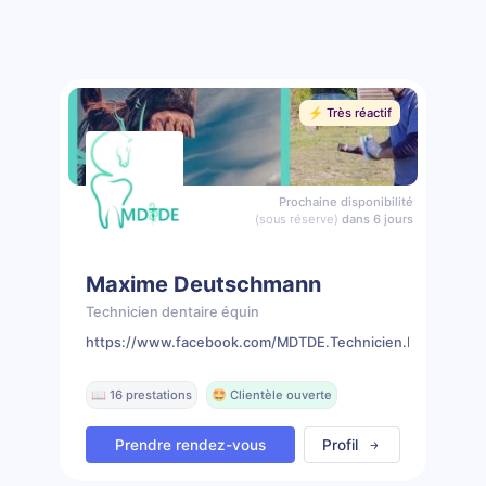
⚡️ Très réactif
Prochaine disponibilité
(sous réserve)
dans 6 jours
Maxime Deutschmann
Technicien dentaire équin
https://www.facebook.com/MDTDE.Technicien.Dentaire.Eq
📖 16 prestations
🤩 Clientèle ouverte
Prendre rendez-vous
Profil