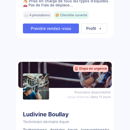
🐴 Prise en charge de tous les types d'équidés.
🚗 Pas de frais de déplace...
📖 4 prestations
🤩 Clientèle ouverte
Prendre rendez-vous
Profil
🚨 Dispo en urgence
Prochaine disponibilité
(sous réserve)
dans 11 jours
Ludivine Boullay
Technicien dentaire équin
Technicienne dentaire équin (conventionnée