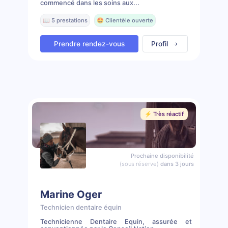
commencé dans les soins aux...
📖 5 prestations
🤩 Clientèle ouverte
Prendre rendez-vous
Profil
⚡️ Très réactif
Prochaine disponibilité
(sous réserve)
dans 3 jours
Marine Oger
Technicien dentaire équin
Technicienne Dentaire Equin, assurée et