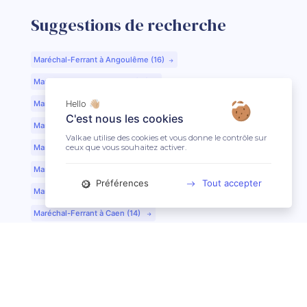
Suggestions de recherche
Maréchal-Ferrant à Angoulême (16)
Maréchal-Ferrant à Aurillac (15)
Maréchal-Ferrant à Argentan (61)
Hello 👋🏼
C'est nous les cookies
Maréchal-Ferrant à Bar-le-Duc (55)
Valkae utilise des cookies et vous donne le contrôle sur
ceux que vous souhaitez activer.
Maréchal-Ferrant à Beauvais (60)
Maréchal-Ferrant à Bordeaux (33)
Préférences
Tout accepter
Maréchal-Ferrant à Bourges (18)
Maréchal-Ferrant à Caen (14)
Maréchal-Ferrant à Chartres (28)
Maréchal-Ferrant à Cherbourg (50)
Maréchal-Ferrant à Clermont-Ferrand (63)
Maréchal-Ferrant à Colmar (68)