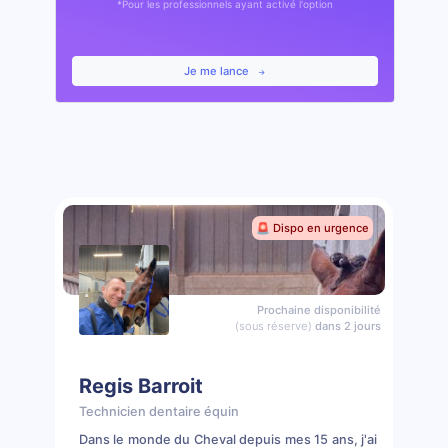
*Pour les professionnels ayant activé l'option
Je me lance
🚨 Dispo en urgence
Prochaine disponibilité
(sous réserve)
dans 2 jours
Regis Barroit
Technicien dentaire équin
Dans le monde du Cheval depuis mes 15 ans, j'ai