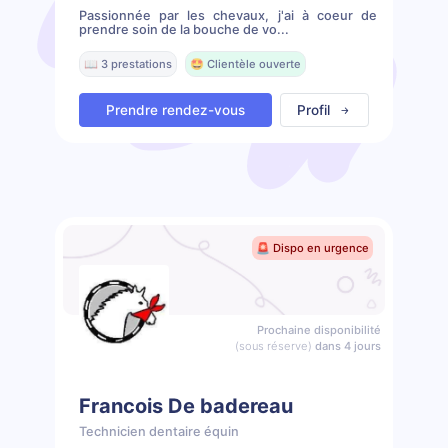
Passionnée par les chevaux, j'ai à coeur de
prendre soin de la bouche de vo...
📖 3 prestations
🤩 Clientèle ouverte
Prendre rendez-vous
Profil
🚨 Dispo en urgence
Prochaine disponibilité
(sous réserve)
dans 4 jours
Francois De badereau
Technicien dentaire équin