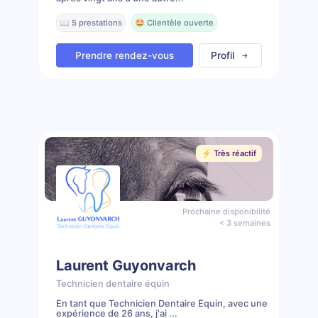
📖 5 prestations
🤩 Clientèle ouverte
Prendre rendez-vous
Profil
⚡️ Très réactif
Prochaine disponibilité
< 3 semaines
Laurent Guyonvarch
Technicien dentaire équin
En tant que Technicien Dentaire Équin, avec une
expérience de 26 ans, j'ai ...