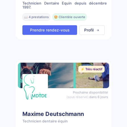
Technicien Dentaire Équin depuis décembre
1997.
📖 4 prestations
🤩 Clientèle ouverte
Prendre rendez-vous
Profil
⚡️ Très réactif
Prochaine disponibilité
(sous réserve)
dans 6 jours
Maxime Deutschmann
Technicien dentaire équin