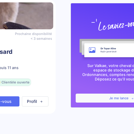
Prochaine disponibilité
< 3 semaines
ssard
Sur Valkae, votre cheval 
uis 11 ans
espace de stockage de
Ordonnances, comptes rendu
Déposez ce qu'il vous 
 Clientèle ouverte
Je me lance
z-vous
Profil