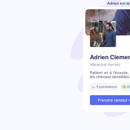
Adrien est l
Adrien Cleme
Marechal-ferrant
Patient et à l'écoute
les chevaux sensibles. 
📖 5 prestations
🤩 C
Prendre rendez-