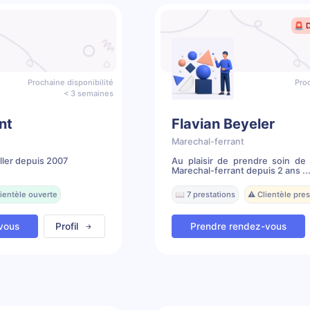
🚨 
Prochaine disponibilité
Proc
< 3 semaines
nt
Flavian Beyeler
Marechal-ferrant
ller depuis 2007
Au plaisir de prendre soin de
Marechal-ferrant depuis 2 ans ..
ientèle ouverte
📖 7 prestations
⚠️ Clientèle pr
vous
Profil
Prendre rendez-vous