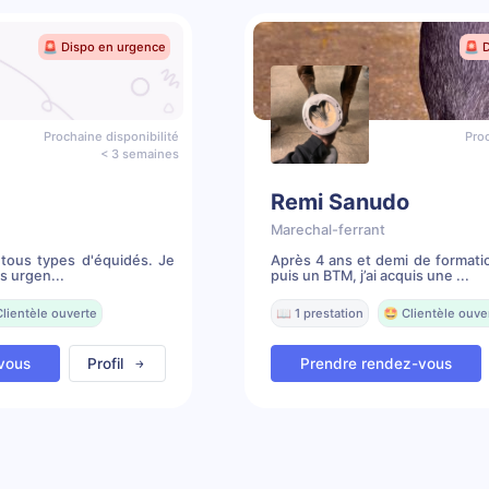
🚨 Dispo en urgence
🚨 
Prochaine disponibilité
Proc
< 3 semaines
Remi Sanudo
Marechal-ferrant
tous types d'équidés. Je
Après 4 ans et demi de formati
s urgen...
puis un BTM, j’ai acquis une ...
Clientèle ouverte
📖 1 prestation
🤩 Clientèle ouve
vous
Profil
Prendre rendez-vous