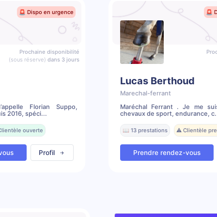
🚨 Dispo en urgence
🚨 
Prochaine disponibilité
Proc
(sous réserve)
dans 3 jours
Lucas Berthoud
Marechal-ferrant
ppelle Florian Suppo,
Maréchal Ferrant . Je me sui
s 2016, spéci...
chevaux de sport, endurance, c.
Clientèle ouverte
📖 13 prestations
⚠️ Clientèle p
vous
Profil
Prendre rendez-vous