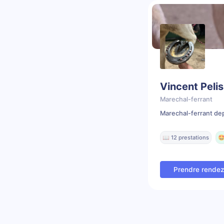
Vincent Peli
Marechal-ferrant
Marechal-ferrant dep
📖 12 prestations
🤩
Prendre rende