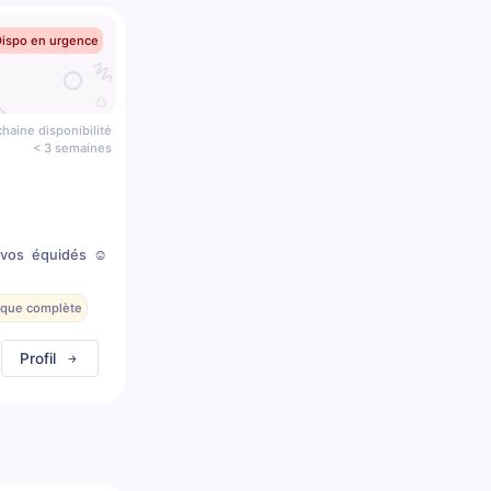
Dispo en urgence
haine disponibilité
< 3 semaines
 vos équidés ☺️
.
esque complète
Profil