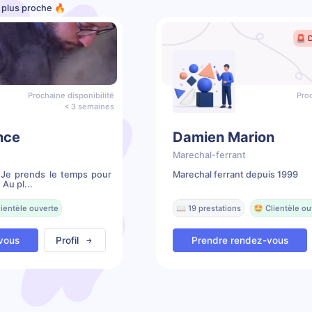
e plus proche 🔥
🚨 
Prochaine disponibilité
Proc
< 3 semaines
nce
Damien Marion
Marechal-ferrant
. Je prends le temps pour
Marechal ferrant depuis 1999
Au pl...
lientèle ouverte
📖 19 prestations
🤩 Clientèle ou
vous
Profil
Prendre rendez-vous