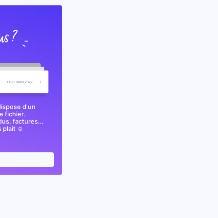
dispose d'un
 fichier.
s, factures...
plait ☺️