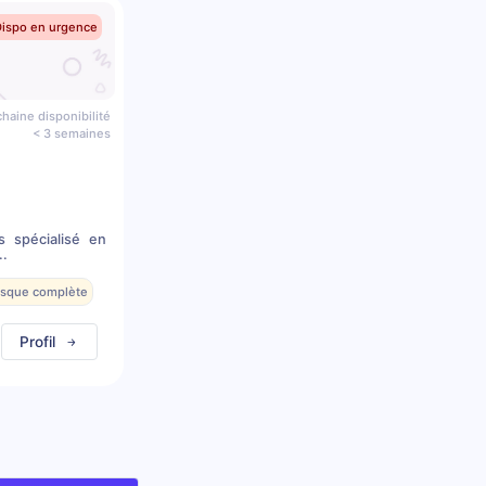
Dispo en urgence
haine disponibilité
< 3 semaines
s spécialisé en
..
resque complète
Profil