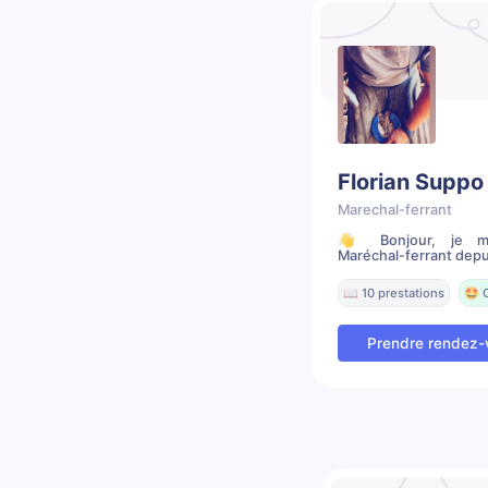
Florian Suppo
Marechal-ferrant
👋 Bonjour, je m’a
Maréchal-ferrant depui
📖 10 prestations
🤩 
Prendre rendez-