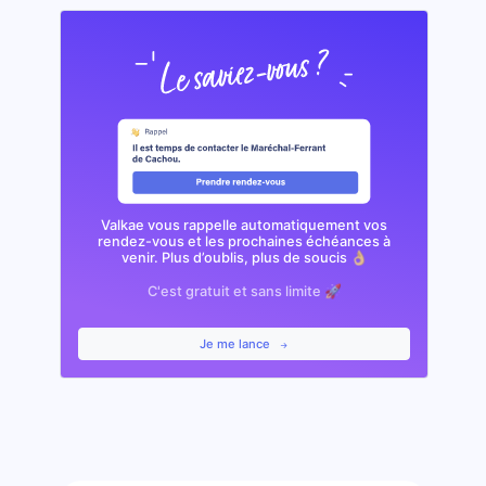
Valkae vous rappelle automatiquement vos
rendez-vous et les prochaines échéances à
venir. Plus d’oublis, plus de soucis 👌🏼
C'est gratuit et sans limite 🚀
Je me lance