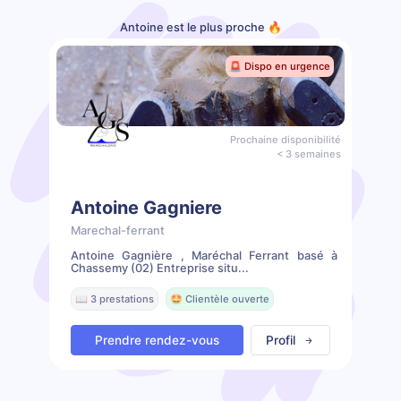
Antoine est le plus proche 🔥
🚨 Dispo en urgence
Prochaine disponibilité
< 3 semaines
Antoine Gagniere
Marechal-ferrant
Antoine Gagnière , Maréchal Ferrant basé à
Chassemy (02) Entreprise situ...
📖 3 prestations
🤩 Clientèle ouverte
Prendre rendez-vous
Profil