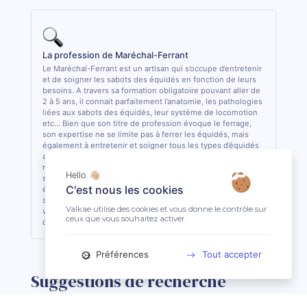
La profession de Maréchal-Ferrant
Le Maréchal-Ferrant est un artisan qui s’occupe d’entretenir
et de soigner les sabots des équidés en fonction de leurs
besoins. A travers sa formation obligatoire pouvant aller de
2 à 5 ans, il connait parfaitement l’anatomie, les pathologies
liées aux sabots des équidés, leur système de locomotion
etc... Bien que son titre de profession évoque le ferrage,
son expertise ne se limite pas à ferrer les équidés, mais
également à entretenir et soigner tous les types d’équidés
aux pieds nus, ou encore à créer/adapter des fers sur-
mesure pour chaque spécificité et pathologie. Il travaille
Hello 👋🏼
souvent en collaboration avec les autres acteurs de santé
C'est nous les cookies
équine (Vétérinaire, Ostéopathe) pour intervenir au mieux
sur les sabots des équidés. C’est la seule profession (hors
Valkae utilise des cookies et vous donne le contrôle sur
vétérinaire) ayant obtenu une dérogation pour effectuer
ceux que vous souhaitez activer.
des actes de soins sur les sabots des équidés en France.
Préférences
Tout accepter
Suggestions de recherche