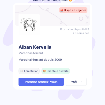
🚨 Dispo en urgence
Prochaine disponibilité
< 3 semaines
Alban Kervella
Marechal-ferrant
Marechal-ferrant depuis 2009
📖 1 prestation
🤩 Clientèle ouverte
Prendre rendez-vous
Profil