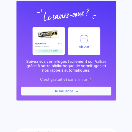
Suivez vos vermifuges facilement sur Valkae
grâce à notre bibliothèque de vermifuges et
nos rappels automatiques.
C'est gratuit et sans limite 🚀
Je me lance