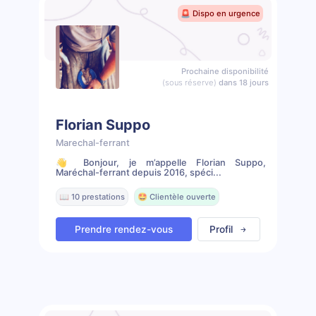
🚨 Dispo en urgence
Prochaine disponibilité
(sous réserve)
dans 18 jours
Florian Suppo
Marechal-ferrant
👋 Bonjour, je m’appelle Florian Suppo,
Maréchal-ferrant depuis 2016, spéci...
📖 10 prestations
🤩 Clientèle ouverte
Prendre rendez-vous
Profil