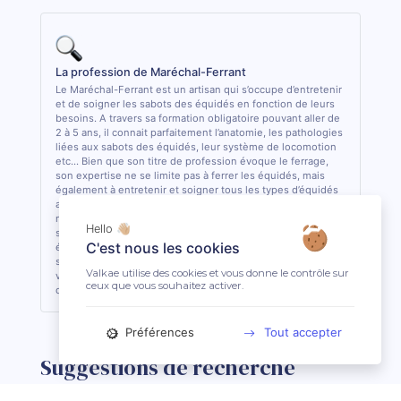
La profession de Maréchal-Ferrant
Le Maréchal-Ferrant est un artisan qui s’occupe d’entretenir
et de soigner les sabots des équidés en fonction de leurs
besoins. A travers sa formation obligatoire pouvant aller de
2 à 5 ans, il connait parfaitement l’anatomie, les pathologies
liées aux sabots des équidés, leur système de locomotion
etc... Bien que son titre de profession évoque le ferrage,
son expertise ne se limite pas à ferrer les équidés, mais
également à entretenir et soigner tous les types d’équidés
aux pieds nus, ou encore à créer/adapter des fers sur-
mesure pour chaque spécificité et pathologie. Il travaille
Hello 👋🏼
souvent en collaboration avec les autres acteurs de santé
C'est nous les cookies
équine (Vétérinaire, Ostéopathe) pour intervenir au mieux
sur les sabots des équidés. C’est la seule profession (hors
Valkae utilise des cookies et vous donne le contrôle sur
vétérinaire) ayant obtenu une dérogation pour effectuer
ceux que vous souhaitez activer.
des actes de soins sur les sabots des équidés en France.
Préférences
Tout accepter
Suggestions de recherche