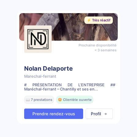
⚡️ Très réactif
Prochaine disponibilité
< 3 semaines
Nolan Delaporte
Marechal-ferrant
# PRÉSENTATION DE L’ENTREPRISE ##
Maréchal-ferrant – Chantilly et ses en...
📖 7 prestations
🤩 Clientèle ouverte
Prendre rendez-vous
Profil