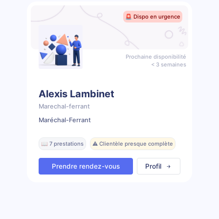
🚨 Dispo en urgence
Prochaine disponibilité
< 3 semaines
Alexis Lambinet
Marechal-ferrant
Maréchal-Ferrant
📖 7 prestations
⚠️ Clientèle presque complète
Prendre rendez-vous
Profil