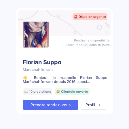
🚨 Dispo en urgence
Prochaine disponibilité
(sous réserve)
dans 19 jours
Florian Suppo
Marechal-ferrant
👋 Bonjour, je m’appelle Florian Suppo,
Maréchal-ferrant depuis 2016, spéci...
📖 10 prestations
🤩 Clientèle ouverte
Prendre rendez-vous
Profil