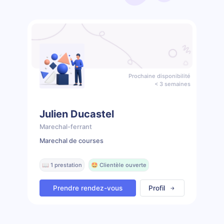
Prochaine disponibilité
< 3 semaines
Julien Ducastel
Marechal-ferrant
Marechal de courses
📖 1 prestation
🤩 Clientèle ouverte
Prendre rendez-vous
Profil