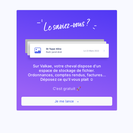
Sur Valkae, votre cheval dispose d'un
espace de stockage de fichier.
Ordonnances, comptes rendus, factures...
Déposez ce qu'il vous plait ☺️
C'est gratuit 🚀
Je me lance