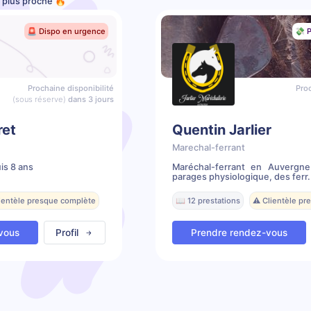
e plus proche 🔥
🚨 Dispo en urgence
💸 P
Prochaine disponibilité
Proc
(sous réserve)
dans 3 jours
ret
Quentin Jarlier
Marechal-ferrant
is 8 ans
Maréchal-ferrant en Auvergne
parages physiologique, des ferr.
lientèle presque complète
📖 12 prestations
⚠️ Clientèle p
vous
Profil
Prendre rendez-vous