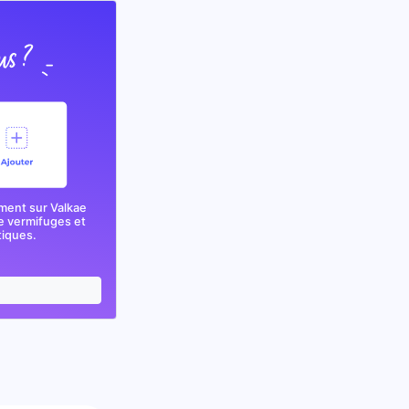
ment sur Valkae
e vermifuges et
tiques.