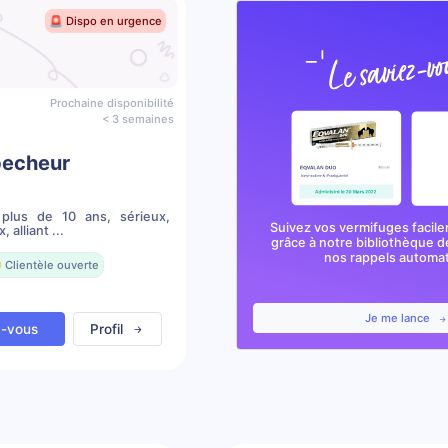
🚨 Dispo en urgence
Prochaine disponibilité
< 3 semaines
pecheur
 plus de 10 ans, sérieux,
Suivez vos vermifuges facile
 alliant ...
grâce à notre bibliothèque d
nos rappels automa
 Clientèle ouverte
Je me lance
z-vous
Profil