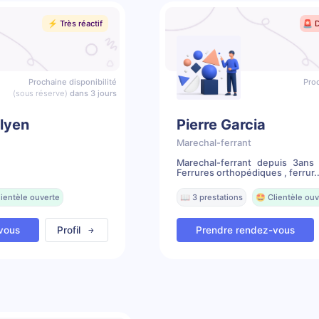
⚡️ Très réactif
🚨 
Prochaine disponibilité
Proc
(sous réserve)
dans 3 jours
lyen
Pierre Garcia
Marechal-ferrant
Marechal-ferrant depuis 3an
Ferrures orthopédiques , ferrur..
lientèle ouverte
📖 3 prestations
🤩 Clientèle ouv
vous
Profil
Prendre rendez-vous