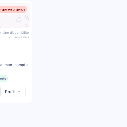
Dispo en urgence
haine disponibilité
< 3 semaines
s a mon compte
.
erte
Profil