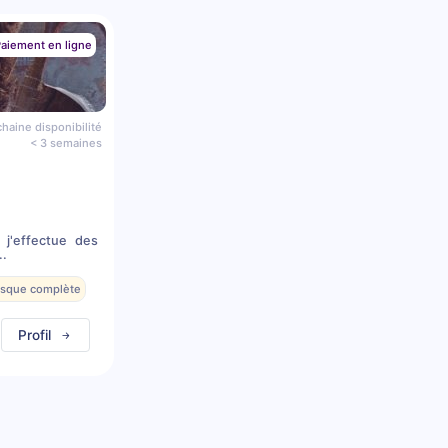
aiement en ligne
haine disponibilité
< 3 semaines
 j'effectue des
..
resque complète
Profil