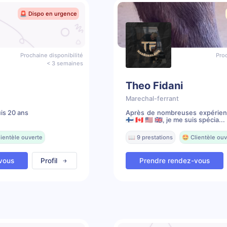
🚨 Dispo en urgence
Prochaine disponibilité
Proc
< 3 semaines
Theo Fidani
Marechal-ferrant
is 20 ans
Après de nombreuses expérienc
🇫🇮 🇨🇦 🇺🇸 🇬🇧, je me suis spécia...
lientèle ouverte
📖 9 prestations
🤩 Clientèle ouv
vous
Profil
Prendre rendez-vous