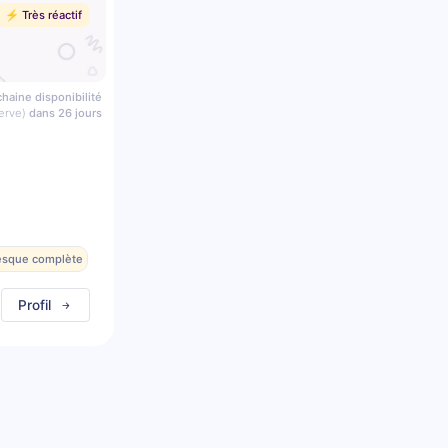
⚡️ Très réactif
haine disponibilité
erve)
dans 26 jours
resque complète
Profil