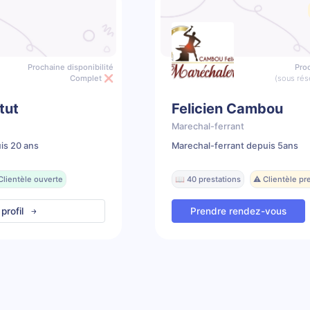
Prochaine disponibilité
Proc
Complet ❌
(sous rés
tut
Felicien Cambou
Marechal-ferrant
is 20 ans
Marechal-ferrant depuis 5ans
Clientèle ouverte
📖 40 prestations
⚠️ Clientèle p
 profil
Prendre rendez-vous