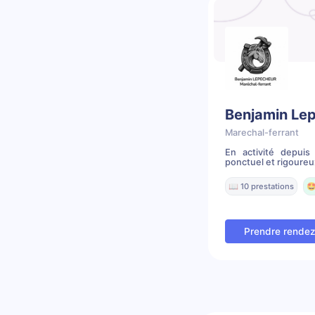
Benjamin Le
Marechal-ferrant
En activité depuis
ponctuel et rigoureux,
📖 10 prestations
🤩
Prendre rende