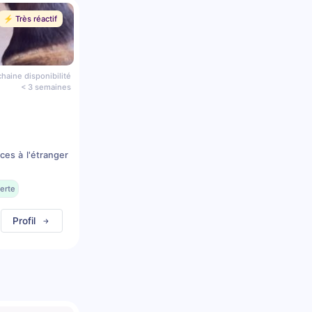
⚡️ Très réactif
haine disponibilité
< 3 semaines
es à l'étranger
erte
Profil