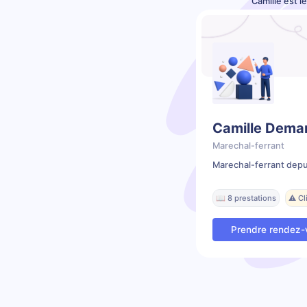
Camille est l
Camille Dema
Marechal-ferrant
Marechal-ferrant depu
📖 8 prestations
⚠️ C
Prendre rendez-