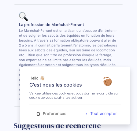
La profession de Maréchal-Ferrant
Le Maréchal-Ferrant est un artisan qui s’occupe d’entretenir
et de soigner les sabots des équidés en fonction de leurs
besoins. A travers sa formation obligatoire pouvant aller de
2 à 5 ans, il connait parfaitement l’anatomie, les pathologies
liées aux sabots des équidés, leur système de locomotion
etc... Bien que son titre de profession évoque le ferrage,
son expertise ne se limite pas à ferrer les équidés, mais
également à entretenir et soigner tous les types d’équidés
aux pieds nus, ou encore à créer/adapter des fers sur-
mesure pour chaque spécificité et pathologie. Il travaille
Hello 👋🏼
souvent en collaboration avec les autres acteurs de santé
C'est nous les cookies
équine (Vétérinaire, Ostéopathe) pour intervenir au mieux
sur les sabots des équidés. C’est la seule profession (hors
Valkae utilise des cookies et vous donne le contrôle sur
vétérinaire) ayant obtenu une dérogation pour effectuer
ceux que vous souhaitez activer.
des actes de soins sur les sabots des équidés en France.
Préférences
Tout accepter
Suggestions de recherche