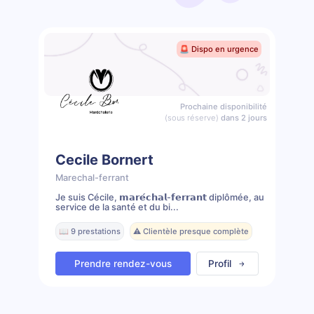
🚨 Dispo en urgence
Prochaine disponibilité
(sous réserve)
dans 2 jours
Cecile Bornert
Marechal-ferrant
Je suis Cécile, 𝗺𝗮𝗿𝗲́𝗰𝗵𝗮𝗹-𝗳𝗲𝗿𝗿𝗮𝗻𝘁 diplômée, au
service de la santé et du bi...
📖 9 prestations
⚠️ Clientèle presque complète
Prendre rendez-vous
Profil