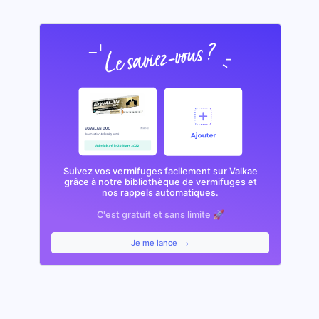
Suivez vos vermifuges facilement sur Valkae
grâce à notre bibliothèque de vermifuges et
nos rappels automatiques.
C'est gratuit et sans limite 🚀
Je me lance