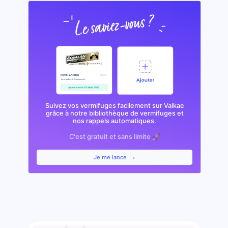
Suivez vos vermifuges facilement sur Valkae
grâce à notre bibliothèque de vermifuges et
nos rappels automatiques.
C'est gratuit et sans limite 🚀
Je me lance