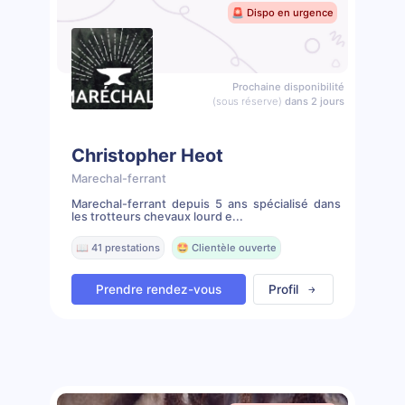
🚨 Dispo en urgence
Prochaine disponibilité
(sous réserve)
dans 2 jours
Christopher Heot
Marechal-ferrant
Marechal-ferrant depuis 5 ans spécialisé dans
les trotteurs chevaux lourd e...
📖 41 prestations
🤩 Clientèle ouverte
Prendre rendez-vous
Profil