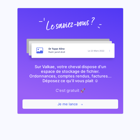
Sur Valkae, votre cheval dispose d'un
espace de stockage de fichier.
Ordonnances, comptes rendus, factures...
Déposez ce qu'il vous plait ☺️
C'est gratuit 🚀
Je me lance