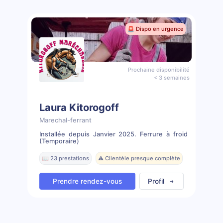
🚨 Dispo en urgence
Prochaine disponibilité
< 3 semaines
Laura Kitorogoff
Marechal-ferrant
Installée depuis Janvier 2025. Ferrure à froid
(Temporaire)
📖 23 prestations
⚠️ Clientèle presque complète
Prendre rendez-vous
Profil