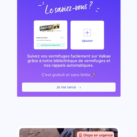
Suivez vos vermifuges facilement sur Valkae
grâce à notre bibliothèque de vermifuges et
nos rappels automatiques.
C'est gratuit et sans limite 🚀
Je me lance
🚨 Dispo en urgence