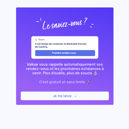
Valkae vous rappelle automatiquement vos
rendez-vous et les prochaines échéances à
venir. Plus d’oublis, plus de soucis 👌🏼
C'est gratuit et sans limite 🚀
Je me lance