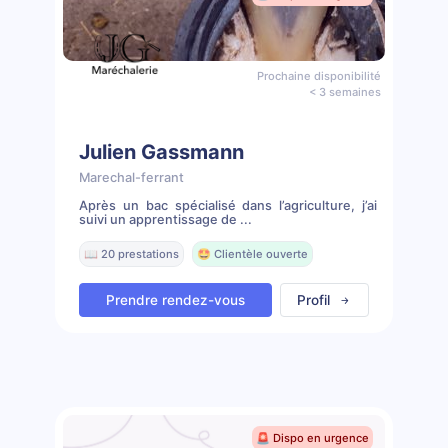
Prochaine disponibilité
< 3 semaines
Julien Gassmann
Marechal-ferrant
Après un bac spécialisé dans l’agriculture, j’ai
suivi un apprentissage de ...
📖 20 prestations
🤩 Clientèle ouverte
Prendre rendez-vous
Profil
🚨 Dispo en urgence