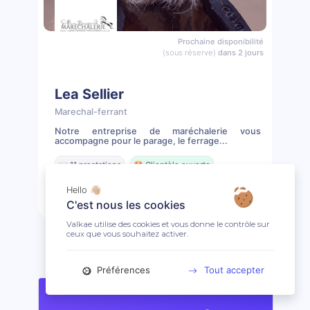
Prochaine disponibilité
(sous réserve)
dans 2 jours
Lea Sellier
Marechal-ferrant
Notre entreprise de maréchalerie vous
accompagne pour le parage, le ferrage...
📖 11 prestations
🤩 Clientèle ouverte
Hello 👋🏼
Prendre rendez-vous
Profil
C'est nous les cookies
Valkae utilise des cookies et vous donne le contrôle sur
ceux que vous souhaitez activer.
Préférences
Tout accepter