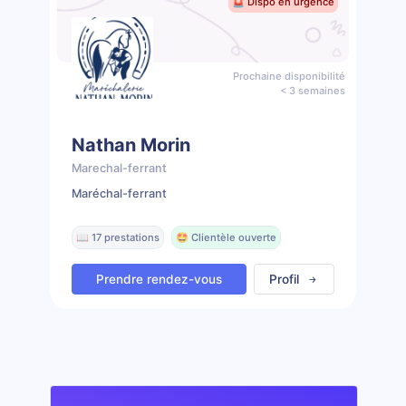
🚨 Dispo en urgence
Prochaine disponibilité
< 3 semaines
Nathan Morin
Marechal-ferrant
Maréchal-ferrant
📖 17 prestations
🤩 Clientèle ouverte
Prendre rendez-vous
Profil