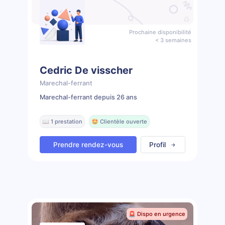
Prochaine disponibilité
< 3 semaines
Cedric De visscher
Marechal-ferrant
Marechal-ferrant depuis 26 ans
📖 1 prestation
🤩 Clientèle ouverte
Prendre rendez-vous
Profil
🚨 Dispo en urgence