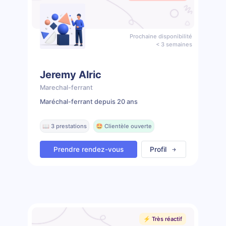
Prochaine disponibilité
< 3 semaines
Jeremy Alric
Marechal-ferrant
Maréchal-ferrant depuis 20 ans
📖 3 prestations
🤩 Clientèle ouverte
Prendre rendez-vous
Profil
⚡️ Très réactif