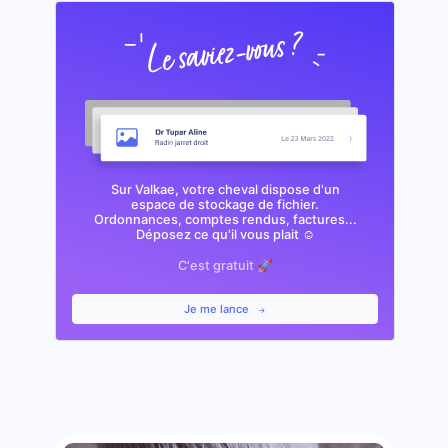
Sur Valkae, votre cheval dispose d'un
espace de stockage de fichier.
Ordonnances, comptes rendus, factures...
Déposez ce qu'il vous plait ☺️
C'est gratuit 🚀
Je me lance