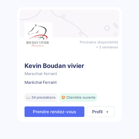
Prochaine disponibilité
< 3 semaines
Kevin Boudan vivier
Marechal-ferrant
Maréchal Ferrant
📖 34 prestations
🤩 Clientèle ouverte
Prendre rendez-vous
Profil