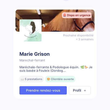
🚨 Dispo en urgence
Prochaine disponibilité
< 3 semaines
Marie Grison
Marechal-ferrant
Maréchale-ferrante & Podologue équin. 🌿🐎 Je
suis basée à Fouleix (Dordog...
📖 5 prestations
🤩 Clientèle ouverte
Prendre rendez-vous
Profil