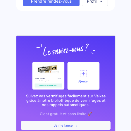
Prendre rendez-vous
Profil
Suivez vos vermifuges facilement sur Valkae
grâce à notre bibliothèque de vermifuges et
nos rappels automatiques.
C'est gratuit et sans limite 🚀
Je me lance