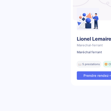
Lionel Lemair
Marechal-ferrant
Maréchal ferrant
📖 5 prestations
🤩 C
Prendre rendez-