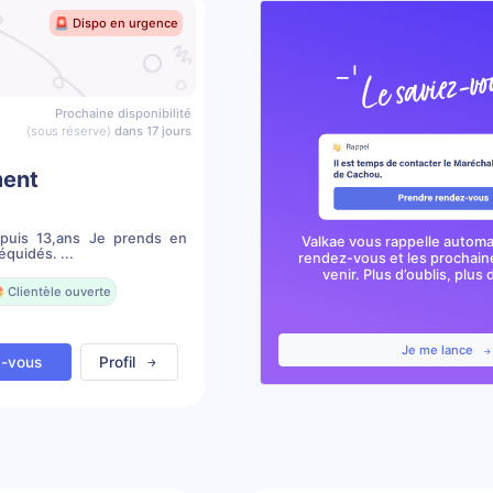
🚨 Dispo en urgence
Prochaine disponibilité
(sous réserve)
dans 17 jours
ment
epuis 13,ans Je prends en
Valkae vous rappelle autom
quidés. ...
rendez-vous et les prochai
venir. Plus d’oublis, plus d
 Clientèle ouverte
Je me lance
z-vous
Profil