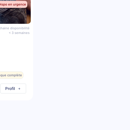
Dispo en urgence
haine disponibilité
< 3 semaines
esque complète
Profil