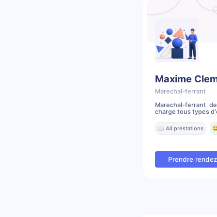
Maxime Cle
Marechal-ferrant
Marechal-ferrant d
charge tous types d'é
📖 44 prestations

Prendre rende