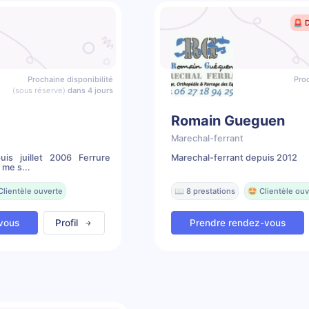
🚨 
Prochaine disponibilité
Proc
(sous réserve)
dans 4 jours
Romain Gueguen
Marechal-ferrant
uis juillet 2006 Ferrure
Marechal-ferrant depuis 2012
 me s...
Clientèle ouverte
📖 8 prestations
🤩 Clientèle ouv
vous
Profil
Prendre rendez-vous