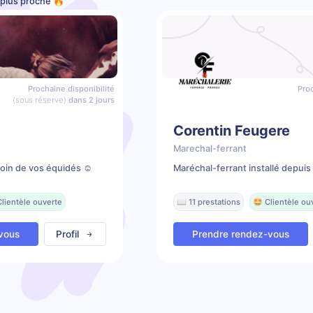
e plus proche 🔥
Prochaine disponibilité
Proc
(sous réserve)
dans 2 jours
Corentin Feugere
Marechal-ferrant
soin de vos équidés ☺️
Maréchal-ferrant installé depui
Clientèle ouverte
📖 11 prestations
🤩 Clientèle ou
vous
Profil
Prendre rendez-vous