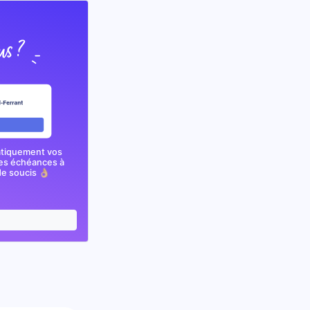
atiquement vos
nes échéances à
e soucis 👌🏼