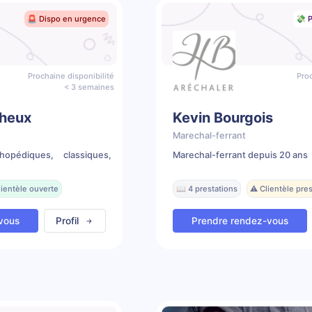
🚨 Dispo en urgence
💸 P
Prochaine disponibilité
Proc
< 3 semaines
heux
Kevin Bourgois
Marechal-ferrant
hopédiques, classiques,
Marechal-ferrant depuis 20 ans
lientèle ouverte
📖 4 prestations
⚠️ Clientèle pr
vous
Profil
Prendre rendez-vous