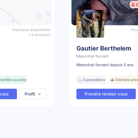
🚨 
Prochaine disponibilité
Proc
< 3 semaines
e
Gautier Berthelem
Marechal-ferrant
Marechal-ferrant depuis 5 ans
lientèle ouverte
📖 3 prestations
⚠️ Clientèle pr
vous
Profil
Prendre rendez-vous