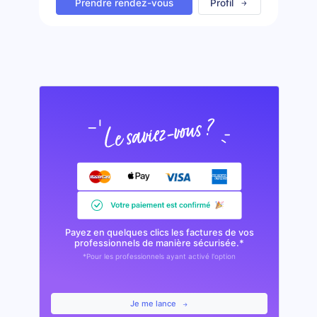
Prendre rendez-vous
Profil
Payez en quelques clics les factures de vos
professionnels de manière sécurisée.*
*Pour les professionnels ayant activé l'option
Je me lance