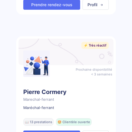
Prendre rendez-vous
Profil
⚡️ Très réactif
Prochaine disponibilité
< 3 semaines
Pierre Cormery
Marechal-ferrant
Maréchal-ferrant
📖 13 prestations
🤩 Clientèle ouverte