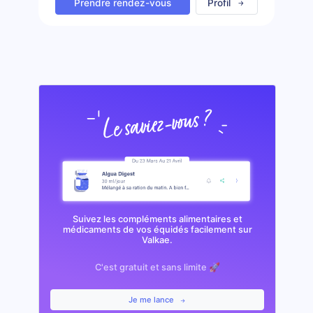
Prendre rendez-vous
Profil
Suivez les compléments alimentaires et
médicaments de vos équidés facilement sur
Valkae.
C'est gratuit et sans limite 🚀
Je me lance