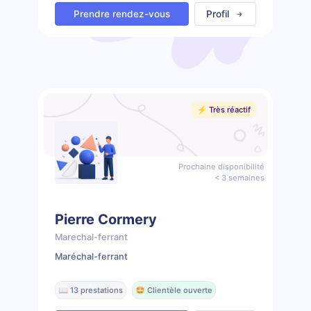
Prendre rendez-vous
Profil
⚡️ Très réactif
Prochaine disponibilité
< 3 semaines
Pierre Cormery
Marechal-ferrant
Maréchal-ferrant
📖 13 prestations
🤩 Clientèle ouverte