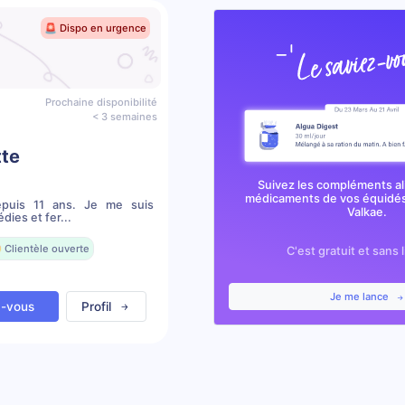
🚨 Dispo en urgence
Prochaine disponibilité
< 3 semaines
tte
Suivez les compléments al
médicaments de vos équidés
epuis 11 ans. Je me suis
Valkae.
dies et fer...
 Clientèle ouverte
C'est gratuit et sans 
Je me lance
z-vous
Profil