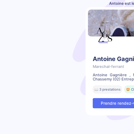
Antoine est l
Antoine Gagni
Marechal-ferrant
Antoine Gagnière , 
Chassemy (02) Entrepri
📖 3 prestations
🤩 C
Prendre rendez-