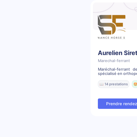
Aurelien Sire
Marechal-ferrant
Maréchal-ferrant d
spécialisé en orthopé
📖 14 prestations
🤩
Prendre rende