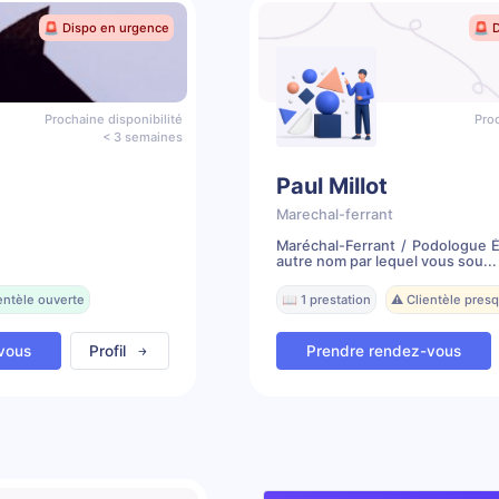
🚨 Dispo en urgence
🚨 
Prochaine disponibilité
Proc
< 3 semaines
Paul Millot
Marechal-ferrant
Maréchal-Ferrant / Podologue É
autre nom par lequel vous sou...
entèle ouverte
📖 1 prestation
⚠️ Clientèle pres
vous
Profil
Prendre rendez-vous