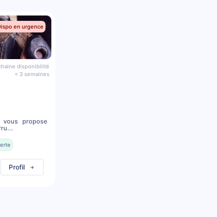
Dispo en urgence
haine disponibilité
< 3 semaines
 vous propose
ru...
erte
Profil