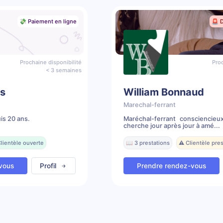
💸 Paiement en ligne
🚨 
Prochaine disponibilité
Proc
< 3 semaines
is
William Bonnaud
Marechal-ferrant
is 20 ans.
Maréchal-ferrant consciencieux
cherche jour après jour à amé...
lientèle ouverte
📖 3 prestations
⚠️ Clientèle pr
vous
Profil
Prendre rendez-vous