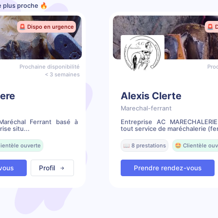
e plus proche 🔥
🚨 Dispo en urgence
🚨 
Prochaine disponibilité
Proc
< 3 semaines
ere
Alexis Clerte
Marechal-ferrant
Maréchal Ferrant basé à
Entreprise AC MARECHALERIE
se situ...
tout service de maréchalerie (fer
lientèle ouverte
📖 8 prestations
🤩 Clientèle ouv
vous
Profil
Prendre rendez-vous