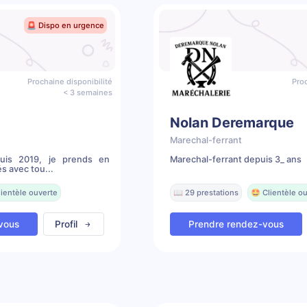
🚨 Dispo en urgence
Prochaine disponibilité
Proc
< 3 semaines
Nolan Deremarque
Marechal-ferrant
puis 2019, je prends en
Marechal-ferrant depuis 3_ ans
s avec tou...
lientèle ouverte
📖 29 prestations
🤩 Clientèle o
vous
Profil
Prendre rendez-vous