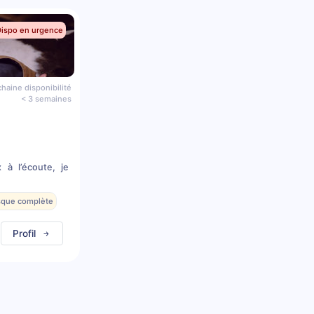
Dispo en urgence
haine disponibilité
< 3 semaines
 à l’écoute, je
esque complète
Profil