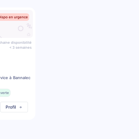
Dispo en urgence
haine disponibilité
< 3 semaines
rvice à Bannalec
uverte
Profil