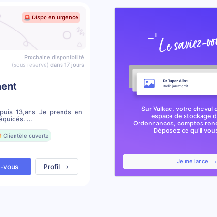
🚨 Dispo en urgence
Prochaine disponibilité
(sous réserve)
dans 17 jours
ment
Sur Valkae, votre cheval 
epuis 13,ans Je prends en
espace de stockage de
quidés. ...
Ordonnances, comptes rendu
Déposez ce qu'il vous 
 Clientèle ouverte
Je me lance
z-vous
Profil