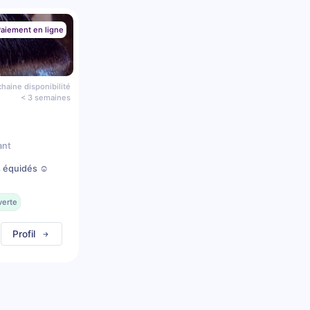
aiement en ligne
haine disponibilité
< 3 semaines
ant
s équidés ☺️
verte
Profil