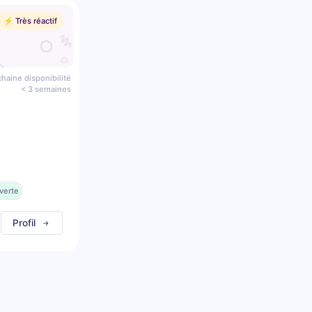
⚡️ Très réactif
haine disponibilité
< 3 semaines
verte
Profil