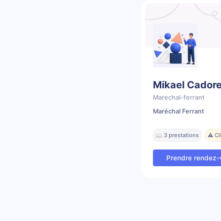
Mikael Cadore
Marechal-ferrant
Maréchal Ferrant
📖 3 prestations
⚠️ C
Prendre rendez-