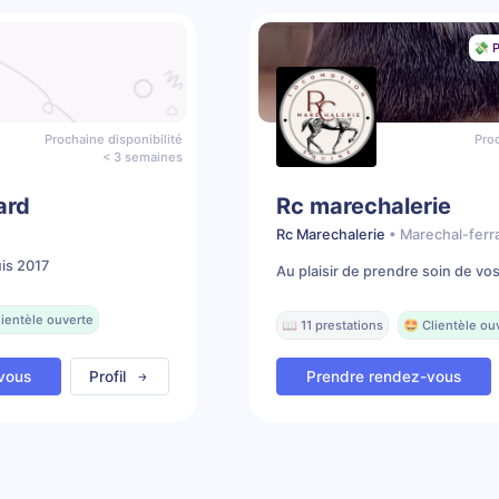
💸 P
Prochaine disponibilité
Proc
< 3 semaines
ard
Rc marechalerie
Rc Marechalerie
• Marechal-ferr
is 2017
Au plaisir de prendre soin de vo
lientèle ouverte
📖 11 prestations
🤩 Clientèle ou
vous
Profil
Prendre rendez-vous