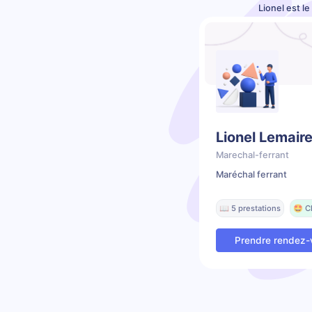
Lionel est l
Lionel Lemair
Marechal-ferrant
Maréchal ferrant
📖 5 prestations
🤩 C
Prendre rendez-