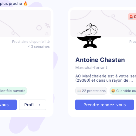
e plus proche 🔥
🚨 
Prochaine disponibilité
Proc
< 3 semaines
e
Antoine Chastan
Marechal-ferrant
AC Maréchalerie est à votre se
(29380) et dans un rayon de ...
lientèle ouverte
📖 22 prestations
🤩 Clientèle o
vous
Profil
Prendre rendez-vous