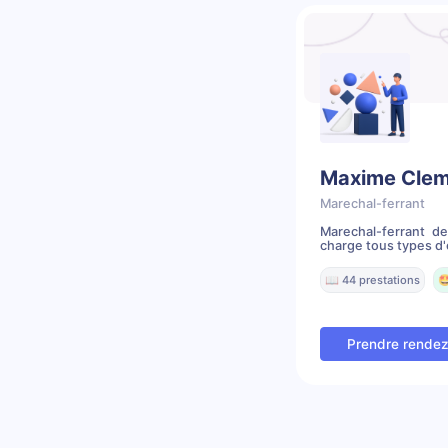
Maxime Cle
Marechal-ferrant
Marechal-ferrant d
charge tous types d'é
📖 44 prestations

Prendre rende