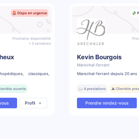
🚨 Dispo en urgence
💸 P
Prochaine disponibilité
Proc
< 3 semaines
heux
Kevin Bourgois
Marechal-ferrant
hopédiques, classiques,
Marechal-ferrant depuis 20 ans
lientèle ouverte
📖 4 prestations
⚠️ Clientèle pr
vous
Profil
Prendre rendez-vous