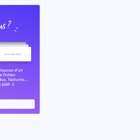
dispose d'un
 fichier.
s, factures...
plait ☺️