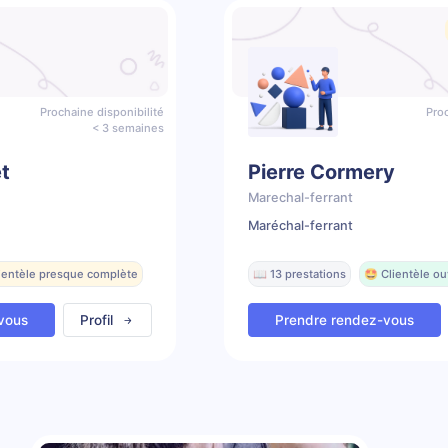
Prochaine disponibilité
Proc
< 3 semaines
t
Pierre Cormery
Marechal-ferrant
Maréchal-ferrant
lientèle presque complète
📖 13 prestations
🤩 Clientèle ou
vous
Profil
Prendre rendez-vous