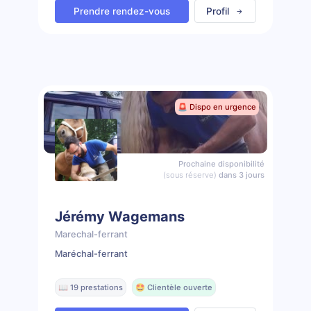
Prendre rendez-vous
Profil
🚨 Dispo en urgence
Prochaine disponibilité
(sous réserve)
dans 3 jours
Jérémy Wagemans
Marechal-ferrant
Maréchal-ferrant
📖 19 prestations
🤩 Clientèle ouverte