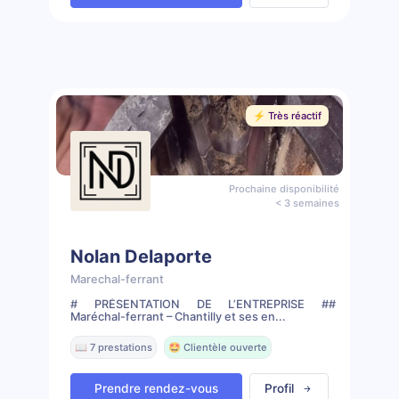
⚡️ Très réactif
Prochaine disponibilité
< 3 semaines
Nolan Delaporte
Marechal-ferrant
# PRÉSENTATION DE L’ENTREPRISE ##
Maréchal-ferrant – Chantilly et ses en...
📖 7 prestations
🤩 Clientèle ouverte
Prendre rendez-vous
Profil