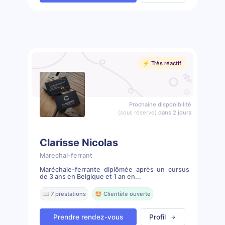
⚡️ Très réactif
Prochaine disponibilité
(sous réserve)
dans 2 jours
Clarisse Nicolas
Marechal-ferrant
Maréchale-ferrante diplômée après un cursus
de 3 ans en Belgique et 1 an en...
📖 7 prestations
🤩 Clientèle ouverte
Prendre rendez-vous
Profil