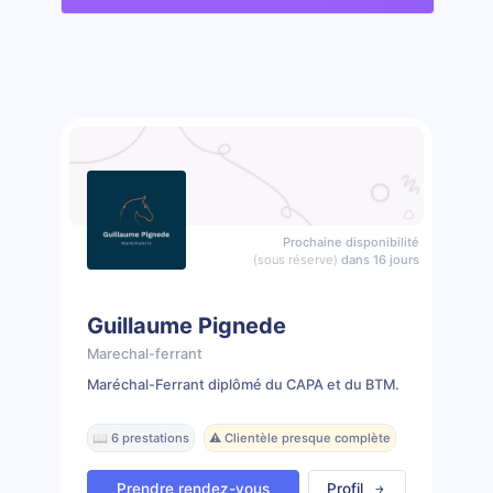
Prochaine disponibilité
(sous réserve)
dans 16 jours
Guillaume Pignede
Marechal-ferrant
Maréchal-Ferrant diplômé du CAPA et du BTM.
📖 6 prestations
⚠️ Clientèle presque complète
Prendre rendez-vous
Profil