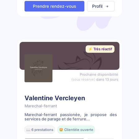
Prendre rendez-vous
Profil
⚡️ Très réactif
Prochaine disponibilité
(sous réserve)
dans 13 jours
Valentine Vercleyen
Marechal-ferrant
Marechal-ferrant passionée, je propose des
services de parage et de ferrure...
📖 6 prestations
🤩 Clientèle ouverte