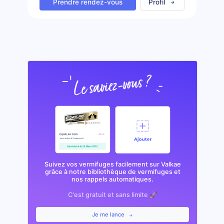
Prendre rendez-vous
Profil
Suivez vos vermifuges facilement sur Valkae
grâce à notre bibliothèque de vermifuges et
nos rappels automatiques.
C'est gratuit et sans limite 🚀
Je me lance