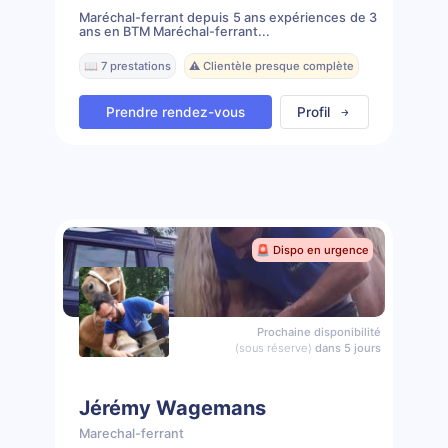
Maréchal-ferrant depuis 5 ans expériences de 3
ans en BTM Maréchal-ferrant...
📖 7 prestations
⚠️ Clientèle presque complète
Prendre rendez-vous
Profil
🚨 Dispo en urgence
Prochaine disponibilité
(sous réserve)
dans 5 jours
Jérémy Wagemans
Marechal-ferrant