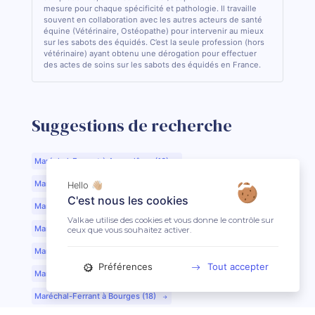
mesure pour chaque spécificité et pathologie. Il travaille
souvent en collaboration avec les autres acteurs de santé
équine (Vétérinaire, Ostéopathe) pour intervenir au mieux
sur les sabots des équidés. C’est la seule profession (hors
vétérinaire) ayant obtenu une dérogation pour effectuer
des actes de soins sur les sabots des équidés en France.
Suggestions de recherche
Maréchal-Ferrant à Angoulême (16)
Maréchal-Ferrant à Aurillac (15)
Hello 👋🏼
C'est nous les cookies
Maréchal-Ferrant à Argentan (61)
Valkae utilise des cookies et vous donne le contrôle sur
Maréchal-Ferrant à Bar-le-Duc (55)
ceux que vous souhaitez activer.
Maréchal-Ferrant à Beauvais (60)
Préférences
Tout accepter
Maréchal-Ferrant à Bordeaux (33)
Maréchal-Ferrant à Bourges (18)