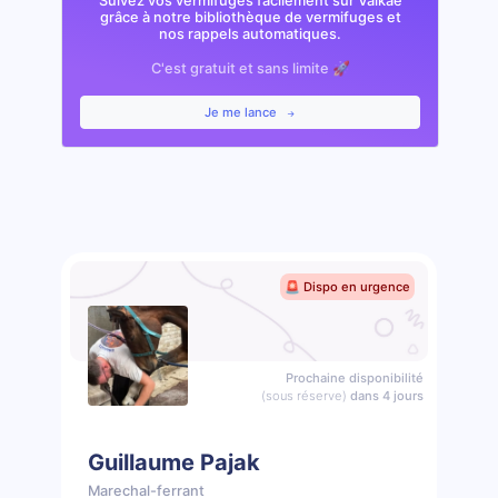
Suivez vos vermifuges facilement sur Valkae
grâce à notre bibliothèque de vermifuges et
nos rappels automatiques.
C'est gratuit et sans limite 🚀
Je me lance
🚨 Dispo en urgence
Prochaine disponibilité
(sous réserve)
dans 4 jours
Guillaume Pajak
Marechal-ferrant