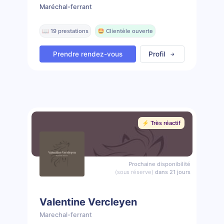
Maréchal-ferrant
📖 19 prestations
🤩 Clientèle ouverte
Prendre rendez-vous
Profil
⚡️ Très réactif
Prochaine disponibilité
(sous réserve)
dans 21 jours
Valentine Vercleyen
Marechal-ferrant