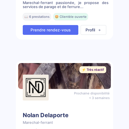
Marechal-ferrant passionée, je propose des
services de parage et de ferrure...
📖 6 prestations
🤩 Clientèle ouverte
Prendre rendez-vous
Profil
⚡️ Très réactif
Prochaine disponibilité
< 3 semaines
Nolan Delaporte
Marechal-ferrant