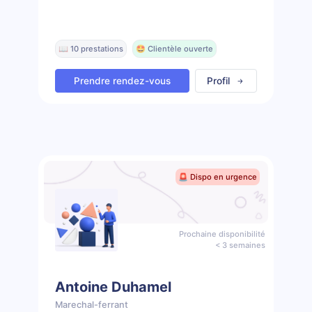
📖 10 prestations
🤩 Clientèle ouverte
Prendre rendez-vous
Profil
🚨 Dispo en urgence
Prochaine disponibilité
< 3 semaines
Antoine Duhamel
Marechal-ferrant