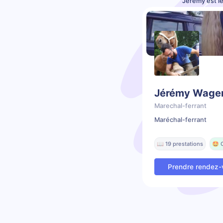
Jérémy est l
Jérémy Wage
Marechal-ferrant
Maréchal-ferrant
📖 19 prestations
🤩 
Prendre rendez-