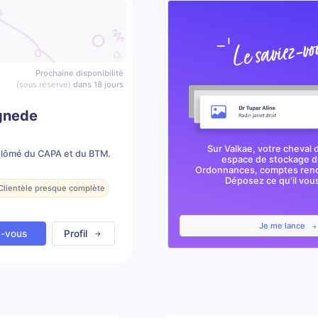
Prochaine disponibilité
(sous réserve)
dans 18 jours
gnede
Sur Valkae, votre cheval 
plômé du CAPA et du BTM.
espace de stockage de
Ordonnances, comptes rendu
Déposez ce qu'il vous 
 Clientèle presque complète
Je me lance
z-vous
Profil