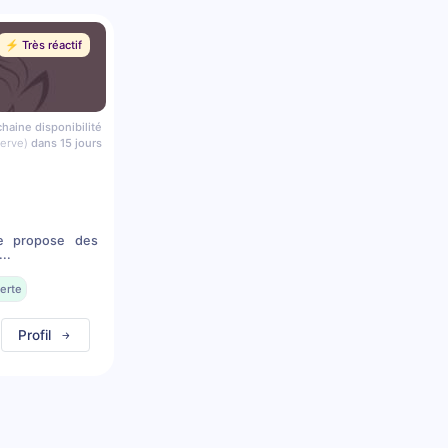
⚡️ Très réactif
haine disponibilité
serve)
dans 15 jours
je propose des
..
erte
Profil