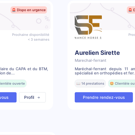
🚨 Dispo en urgence
🚨 
Prochaine disponibilité
Proc
< 3 semaines
Aurelien Sirette
Marechal-ferrant
ulaire du CAPA et du BTM,
Maréchal-ferrant depuis 11 a
ion de...
spécialisé en orthopédies et fer.
ientèle ouverte
📖 14 prestations
🤩 Clientèle ou
vous
Profil
Prendre rendez-vous