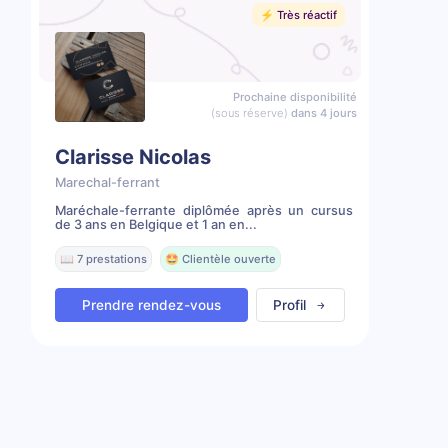
⚡️ Très réactif
Prochaine disponibilité
(sous réserve)
dans 4 jours
Clarisse Nicolas
Marechal-ferrant
Maréchale-ferrante diplômée après un cursus
de 3 ans en Belgique et 1 an en...
📖 7 prestations
🤩 Clientèle ouverte
Prendre rendez-vous
Profil