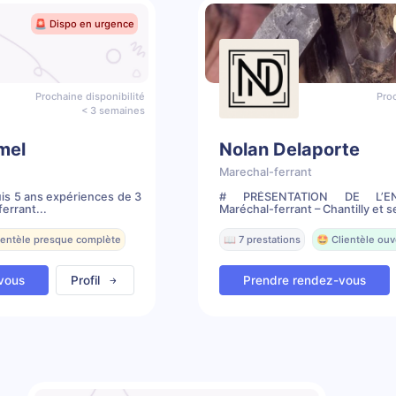
🚨 Dispo en urgence
Prochaine disponibilité
Proc
< 3 semaines
mel
Nolan Delaporte
Marechal-ferrant
is 5 ans expériences de 3
# PRÉSENTATION DE L’EN
errant...
Maréchal-ferrant – Chantilly et s
lientèle presque complète
📖 7 prestations
🤩 Clientèle ouv
vous
Profil
Prendre rendez-vous