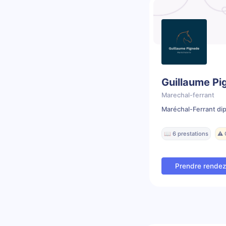
Guillaume Pi
Marechal-ferrant
Maréchal-Ferrant di
📖 6 prestations
⚠️
Prendre rende