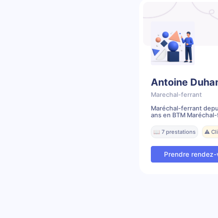
Antoine Duha
Marechal-ferrant
Maréchal-ferrant depu
ans en BTM Maréchal-f
📖 7 prestations
⚠️ C
Prendre rendez-