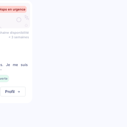
Dispo en urgence
haine disponibilité
< 3 semaines
ns. Je me suis
..
verte
Profil