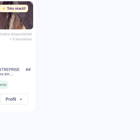
⚡️ Très réactif
haine disponibilité
< 3 semaines
TREPRISE ##
es en...
erte
Profil