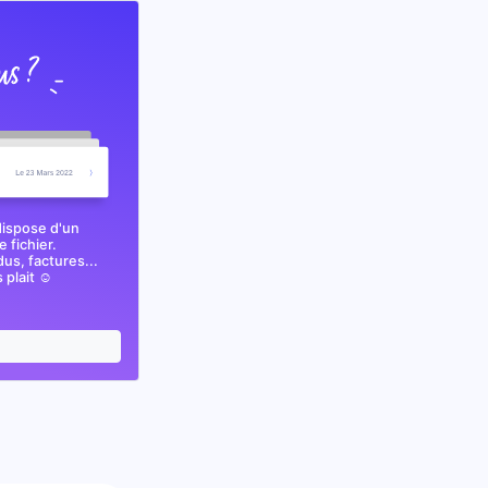
dispose d'un
 fichier.
s, factures...
plait ☺️