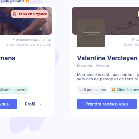
e plus proche 🔥
🚨 Dispo en urgence
Prochaine disponibilité
Proc
(sous réserve)
dans 5 jours
(sous ré
mans
Valentine Vercleyen
Marechal-ferrant
Marechal-ferrant passionée, 
services de parage et de ferrure.
Clientèle ouverte
📖 6 prestations
🤩 Clientèle ouv
vous
Profil
Prendre rendez-vous