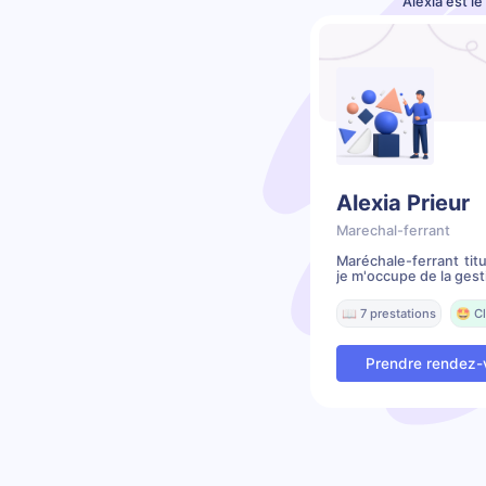
Alexia est l
Alexia Prieur
Marechal-ferrant
Maréchale-ferrant tit
je m'occupe de la gest
📖 7 prestations
🤩 Cl
Prendre rendez-