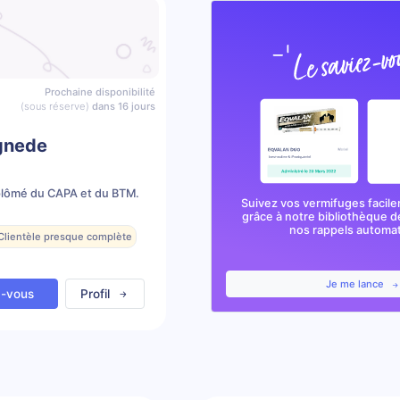
Prochaine disponibilité
(sous réserve)
dans 16 jours
gnede
plômé du CAPA et du BTM.
Suivez vos vermifuges facile
grâce à notre bibliothèque d
nos rappels automa
 Clientèle presque complète
Je me lance
z-vous
Profil