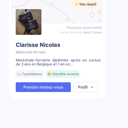
⚡️ Très réactif
Prochaine disponibilité
(sous réserve)
dans 2 jours
Clarisse Nicolas
Marechal-ferrant
Maréchale-ferrante diplômée après un cursus
de 3 ans en Belgique et 1 an en...
📖 7 prestations
🤩 Clientèle ouverte
Prendre rendez-vous
Profil