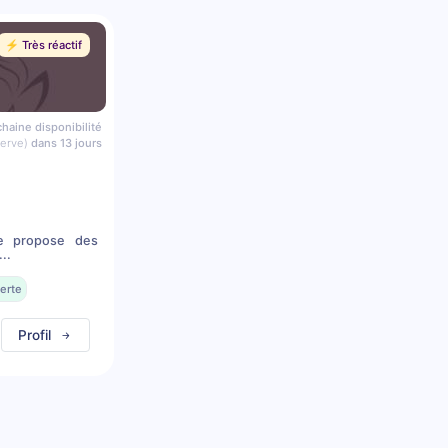
⚡️ Très réactif
haine disponibilité
serve)
dans 13 jours
je propose des
..
erte
Profil