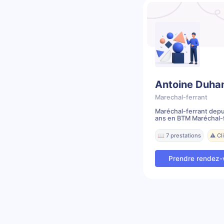
Antoine Duha
Marechal-ferrant
Maréchal-ferrant depu
ans en BTM Maréchal-f
📖 7 prestations
⚠️ C
Prendre rendez-