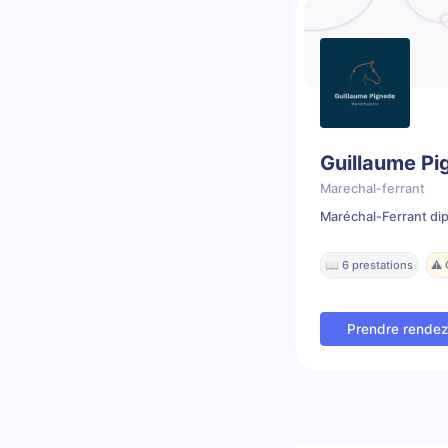
Guillaume Pi
Marechal-ferrant
Maréchal-Ferrant di
📖 6 prestations
⚠️
Prendre rende