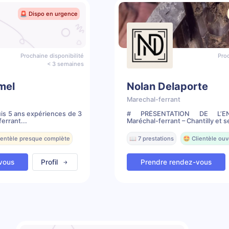
🚨 Dispo en urgence
Prochaine disponibilité
Proc
< 3 semaines
mel
Nolan Delaporte
Marechal-ferrant
is 5 ans expériences de 3
# PRÉSENTATION DE L’EN
errant...
Maréchal-ferrant – Chantilly et s
lientèle presque complète
📖 7 prestations
🤩 Clientèle ouv
vous
Profil
Prendre rendez-vous