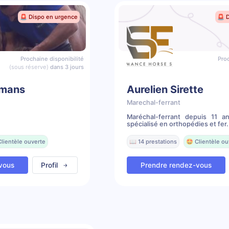
🚨 Dispo en urgence
🚨 
Prochaine disponibilité
Proc
(sous réserve)
dans 3 jours
mans
Aurelien Sirette
Marechal-ferrant
Maréchal-ferrant depuis 11 a
spécialisé en orthopédies et fer.
Clientèle ouverte
📖 14 prestations
🤩 Clientèle ou
vous
Profil
Prendre rendez-vous