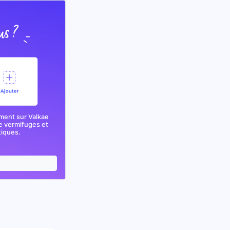
ment sur Valkae
e vermifuges et
tiques.