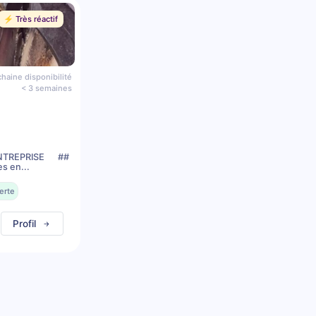
⚡️ Très réactif
haine disponibilité
< 3 semaines
TREPRISE ##
es en...
erte
Profil