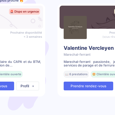
e plus proche 🔥
🚨 Dispo en urgence
Prochaine disponibilité
Proc
< 3 semaines
(sous ré
Valentine Vercleyen
Marechal-ferrant
ulaire du CAPA et du BTM,
Marechal-ferrant passionée, 
ion de...
services de parage et de ferrure.
ientèle ouverte
📖 6 prestations
🤩 Clientèle ouv
vous
Profil
Prendre rendez-vous