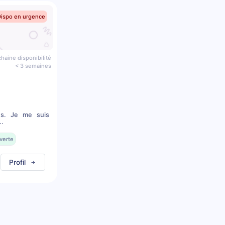
Dispo en urgence
haine disponibilité
< 3 semaines
ns. Je me suis
..
verte
Profil