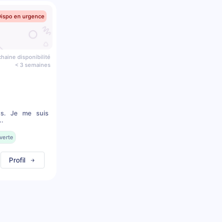
Dispo en urgence
haine disponibilité
< 3 semaines
ns. Je me suis
..
verte
Profil