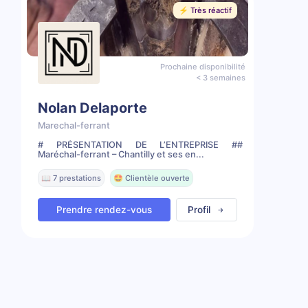
⚡️ Très réactif
Prochaine disponibilité
< 3 semaines
Nolan Delaporte
Marechal-ferrant
# PRÉSENTATION DE L’ENTREPRISE ##
Maréchal-ferrant – Chantilly et ses en...
📖 7 prestations
🤩 Clientèle ouverte
Prendre rendez-vous
Profil