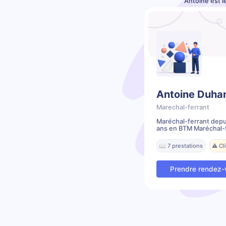
Antoine est l
Antoine Duha
Marechal-ferrant
Maréchal-ferrant depu
ans en BTM Maréchal-f
📖 7 prestations
⚠️ C
Prendre rendez-