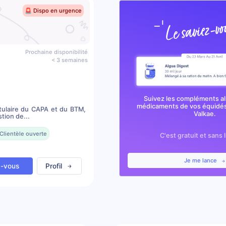
🚨 Dispo en urgence
Prochaine disponibilité
< 3 semaines
Suivez les compléments al
médicaments de vos équidés
itulaire du CAPA et du BTM,
Valkae.
tion de...
Clientèle ouverte
C'est gratuit et sans 
Je me lance
z-vous
Profil