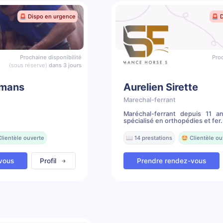
🚨 Dispo en urgence
🚨 
Prochaine disponibilité
Proc
(sous réserve)
dans 3 jours
mans
Aurelien Sirette
Marechal-ferrant
Maréchal-ferrant depuis 11 a
spécialisé en orthopédies et fer.
Clientèle ouverte
📖 14 prestations
🤩 Clientèle ou
vous
Profil
Prendre rendez-vous