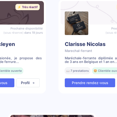
⚡️ Très réactif
Prochaine disponibilité
Proc
(sous réserve)
dans 19 jours
(sous ré
cleyen
Clarisse Nicolas
Marechal-ferrant
ssionée, je propose des
Maréchale-ferrante diplômée 
de ferrure...
de 3 ans en Belgique et 1 an en..
lientèle ouverte
📖 7 prestations
🤩 Clientèle ouv
vous
Profil
Prendre rendez-vous