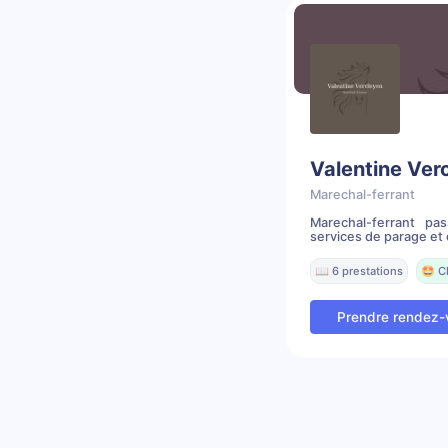
Valentine Ver
Marechal-ferrant
Marechal-ferrant pa
services de parage et 
📖 6 prestations
🤩 C
Prendre rendez-