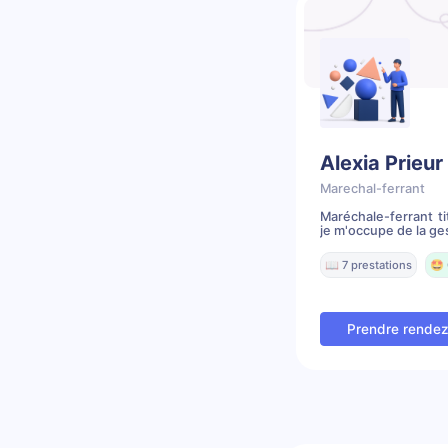
Alexia Prieur
Marechal-ferrant
Maréchale-ferrant t
je m'occupe de la ges
📖 7 prestations
🤩 
Prendre rende