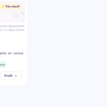
⚡️ Très réactif
haine disponibilité
serve)
dans 2 jours
après un cursus
.
erte
Profil