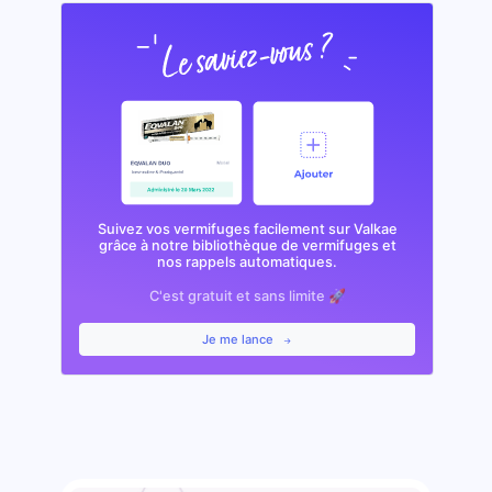
Suivez vos vermifuges facilement sur Valkae
grâce à notre bibliothèque de vermifuges et
nos rappels automatiques.
C'est gratuit et sans limite 🚀
Je me lance