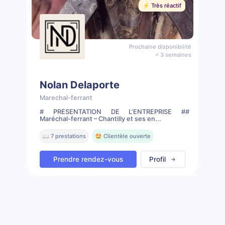
⚡️ Très réactif
Prochaine disponibilité
< 3 semaines
Nolan Delaporte
Marechal-ferrant
# PRÉSENTATION DE L’ENTREPRISE ##
Maréchal-ferrant – Chantilly et ses en...
📖 7 prestations
🤩 Clientèle ouverte
Prendre rendez-vous
Profil