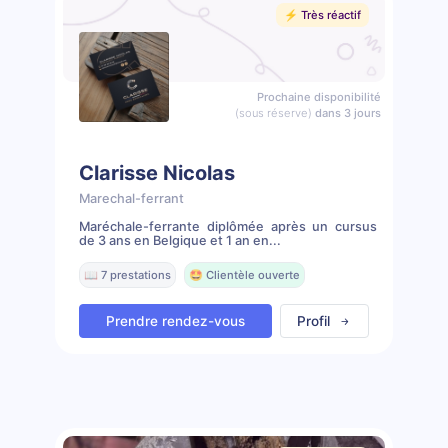
⚡️ Très réactif
Prochaine disponibilité
(sous réserve)
dans 3 jours
Clarisse Nicolas
Marechal-ferrant
Maréchale-ferrante diplômée après un cursus
de 3 ans en Belgique et 1 an en...
📖 7 prestations
🤩 Clientèle ouverte
Prendre rendez-vous
Profil