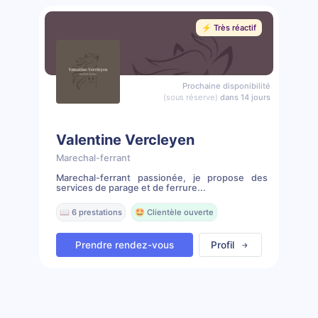
⚡️ Très réactif
Prochaine disponibilité
(sous réserve)
dans 14 jours
Valentine Vercleyen
Marechal-ferrant
Marechal-ferrant passionée, je propose des
services de parage et de ferrure...
📖 6 prestations
🤩 Clientèle ouverte
Prendre rendez-vous
Profil