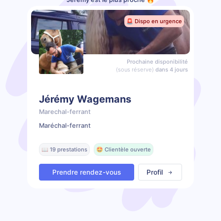
🚨 Dispo en urgence
Prochaine disponibilité
(sous réserve)
dans 4 jours
Jérémy Wagemans
Marechal-ferrant
Maréchal-ferrant
📖 19 prestations
🤩 Clientèle ouverte
Prendre rendez-vous
Profil