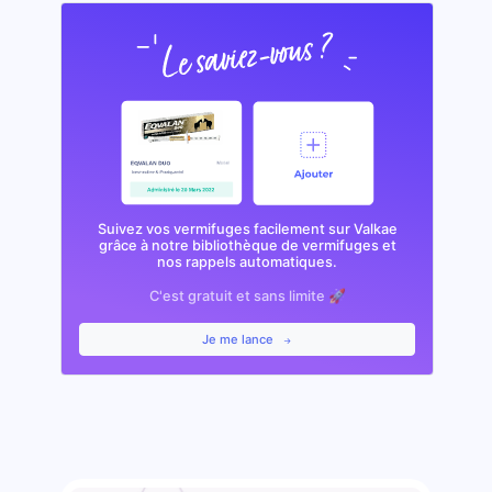
Suivez vos vermifuges facilement sur Valkae
grâce à notre bibliothèque de vermifuges et
nos rappels automatiques.
C'est gratuit et sans limite 🚀
Je me lance