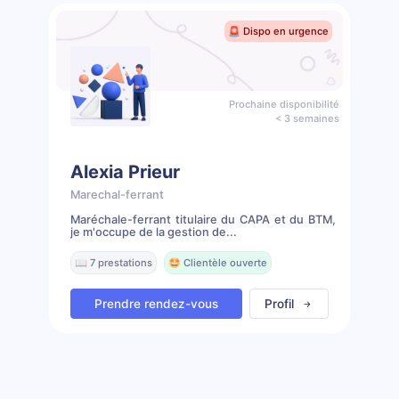
🚨 Dispo en urgence
Prochaine disponibilité
< 3 semaines
Alexia Prieur
Marechal-ferrant
Maréchale-ferrant titulaire du CAPA et du BTM,
je m'occupe de la gestion de...
📖 7 prestations
🤩 Clientèle ouverte
Prendre rendez-vous
Profil