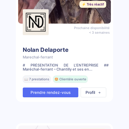
⚡️ Très réactif
Prochaine disponibilité
< 3 semaines
Nolan Delaporte
Marechal-ferrant
# PRÉSENTATION DE L’ENTREPRISE ##
Maréchal-ferrant – Chantilly et ses en...
📖 7 prestations
🤩 Clientèle ouverte
Prendre rendez-vous
Profil