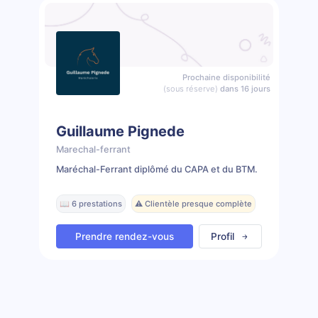
Prochaine disponibilité
(sous réserve)
dans 16 jours
Guillaume Pignede
Marechal-ferrant
Maréchal-Ferrant diplômé du CAPA et du BTM.
📖 6 prestations
⚠️ Clientèle presque complète
Prendre rendez-vous
Profil