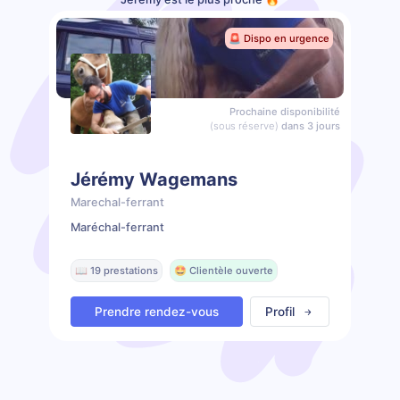
🚨 Dispo en urgence
Prochaine disponibilité
(sous réserve)
dans 3 jours
Jérémy Wagemans
Marechal-ferrant
Maréchal-ferrant
📖 19 prestations
🤩 Clientèle ouverte
Prendre rendez-vous
Profil