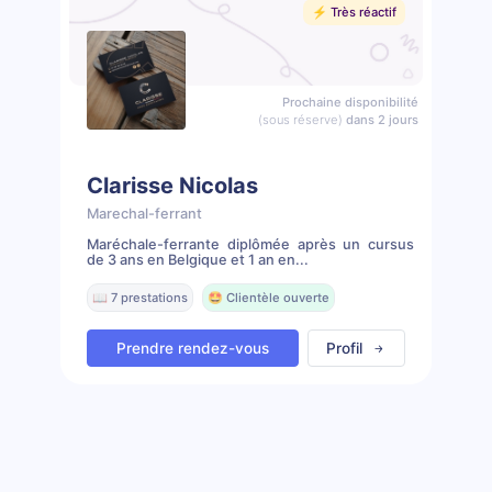
⚡️ Très réactif
Prochaine disponibilité
(sous réserve)
dans 2 jours
Clarisse Nicolas
Marechal-ferrant
Maréchale-ferrante diplômée après un cursus
de 3 ans en Belgique et 1 an en...
📖 7 prestations
🤩 Clientèle ouverte
Prendre rendez-vous
Profil