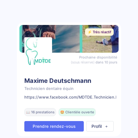
⚡️ Très réactif
Prochaine disponibilité
(sous réserve)
dans 10 jours
Maxime Deutschmann
Technicien dentaire équin
https://www.facebook.com/MDTDE.Technicien.Dentaire.Eq
📖 16 prestations
🤩 Clientèle ouverte
Prendre rendez-vous
Profil