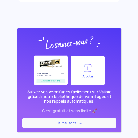
Suivez vos vermifuges facilement sur Valkae
grâce à notre bibliothèque de vermifuges et
nos rappels automatiques.
C'est gratuit et sans limite 🚀
Je me lance