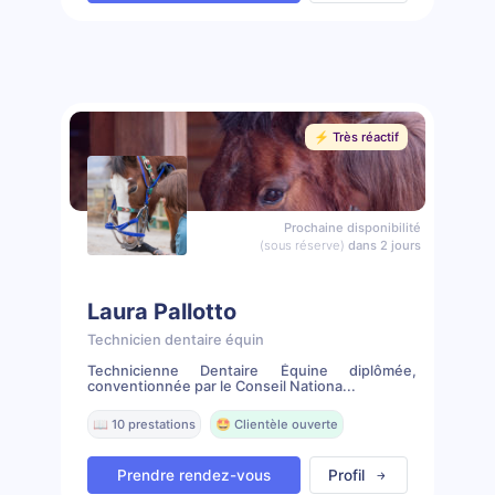
⚡️ Très réactif
Prochaine disponibilité
(sous réserve)
dans 2 jours
Laura Pallotto
Technicien dentaire équin
Technicienne Dentaire Équine diplômée,
conventionnée par le Conseil Nationa...
📖 10 prestations
🤩 Clientèle ouverte
Prendre rendez-vous
Profil