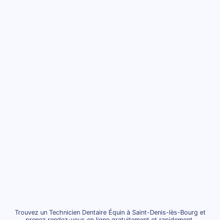
Trouvez un Technicien Dentaire Équin à Saint-Denis-lès-Bourg et
prenez rendez-vous en ligne gratuitement et rapidement.