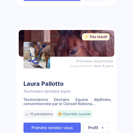
⚡️ Très réactif
Prochaine disponibilité
(sous réserve)
dans 4 jours
Laura Pallotto
Technicien dentaire équin
Technicienne Dentaire Équine diplômée,
conventionnée par le Conseil Nationa...
📖 10 prestations
🤩 Clientèle ouverte
Prendre rendez-vous
Profil