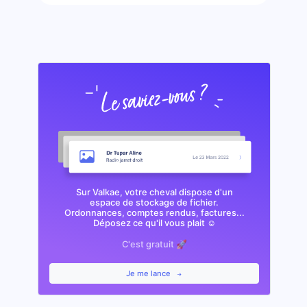
Sur Valkae, votre cheval dispose d'un
espace de stockage de fichier.
Ordonnances, comptes rendus, factures...
Déposez ce qu'il vous plait ☺️
C'est gratuit 🚀
Je me lance