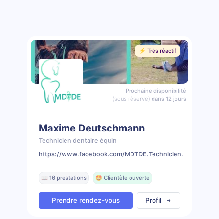
⚡️ Très réactif
Prochaine disponibilité
(sous réserve)
dans 12 jours
Maxime Deutschmann
Technicien dentaire équin
https://www.facebook.com/MDTDE.Technicien.Dentaire.Eq
📖 16 prestations
🤩 Clientèle ouverte
Prendre rendez-vous
Profil