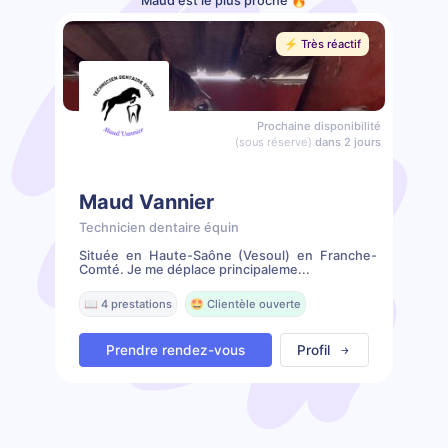
Maud est le plus proche 🔥
⚡️ Très réactif
Prochaine disponibilité
(sous réserve)
dans 2 jours
Maud Vannier
Technicien dentaire équin
Située en Haute-Saône (Vesoul) en Franche-
Comté. Je me déplace principaleme...
📖 4 prestations
🤩 Clientèle ouverte
Prendre rendez-vous
Profil