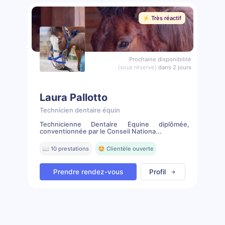
⚡️ Très réactif
Prochaine disponibilité
(sous réserve)
dans 2 jours
Laura Pallotto
Technicien dentaire équin
Technicienne Dentaire Équine diplômée,
conventionnée par le Conseil Nationa...
📖 10 prestations
🤩 Clientèle ouverte
Prendre rendez-vous
Profil