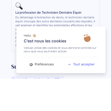
La profession de Technicien Dentaire Équin
Du détartrage à l’extraction de dents, le technicien dentaire
équin s’occupe des soins dentaires courants des équidés. Il
sait analyser et identifier les potentielles affections et les
soigner quand cela lui est possible. De formation
supérieure, il est le seul, avec le vétérinaire, à pouvoir
Hello 👋🏼
pratiquer des actes de soins dentaires sur les équidés. En
C'est nous les cookies
règle général, il est conseillé de consulter 1 fois par an son
dentiste ou son technicien dentaire pour son équidé.
Valkae utilise des cookies et vous donne le contrôle sur
ceux que vous souhaitez activer.
Préférences
Tout accepter
Suggestions de recherche
Maréchal-Ferrant à Angoulême (16)
Maréchal-Ferrant à Aurillac (15)
Maréchal-Ferrant à Argentan (61)
Maréchal-Ferrant à Bar-le-Duc (55)
Maréchal-Ferrant à Beauvais (60)