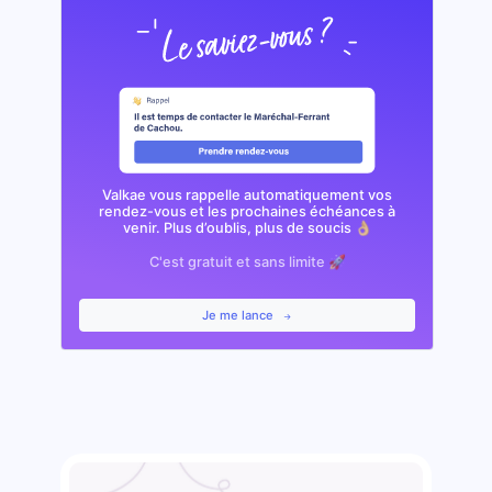
Valkae vous rappelle automatiquement vos
rendez-vous et les prochaines échéances à
venir. Plus d’oublis, plus de soucis 👌🏼
C'est gratuit et sans limite 🚀
Je me lance