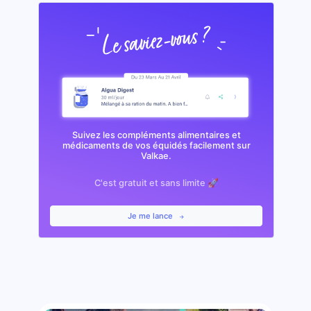
Suivez les compléments alimentaires et
médicaments de vos équidés facilement sur
Valkae.
C'est gratuit et sans limite 🚀
Je me lance