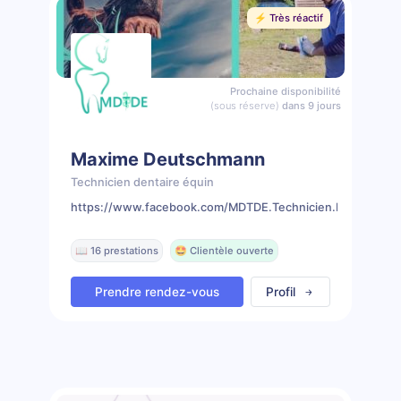
⚡️ Très réactif
Prochaine disponibilité
(sous réserve)
dans 9 jours
Maxime Deutschmann
Technicien dentaire équin
https://www.facebook.com/MDTDE.Technicien.Dentaire.Eq
📖 16 prestations
🤩 Clientèle ouverte
Prendre rendez-vous
Profil