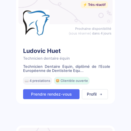
⚡️ Très réactif
Prochaine disponibilité
(sous réserve)
dans 4 jours
Ludovic Huet
Technicien dentaire équin
Technicien Dentaire Équin, diplômé de l'Ecole
Européenne de Dentisterie Equ...
📖 4 prestations
🤩 Clientèle ouverte
Prendre rendez-vous
Profil