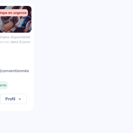
Dispo en urgence
haine disponibilité
serve)
dans 8 jours
(conventionnée
erte
Profil