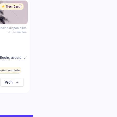
⚡️ Très réactif
haine disponibilité
< 3 semaines
 Équin, avec une
esque complète
Profil