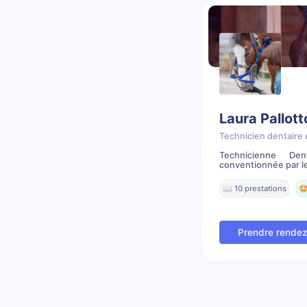
Laura Pallott
Technicien dentaire 
Technicienne Den
conventionnée par le
📖 10 prestations
🤩
Prendre rende