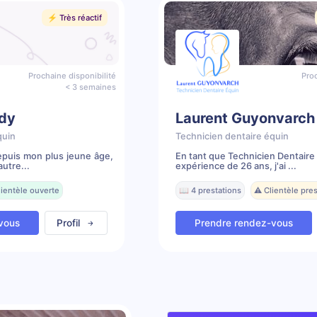
⚡️ Très réactif
Prochaine disponibilité
Proc
< 3 semaines
dy
Laurent Guyonvarch
quin
Technicien dentaire équin
depuis mon plus jeune âge,
En tant que Technicien Dentaire
utre...
expérience de 26 ans, j'ai ...
lientèle ouverte
📖 4 prestations
⚠️ Clientèle pr
vous
Profil
Prendre rendez-vous