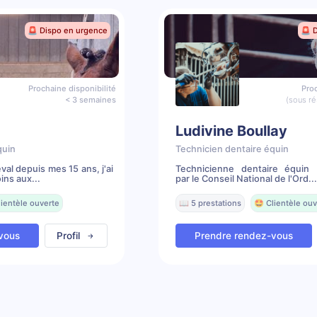
🚨 Dispo en urgence
🚨 
Prochaine disponibilité
Proc
< 3 semaines
(sous ré
Ludivine Boullay
quin
Technicien dentaire équin
al depuis mes 15 ans, j'ai
Technicienne dentaire équin 
ns aux...
par le Conseil National de l'Ord...
lientèle ouverte
📖 5 prestations
🤩 Clientèle ouv
vous
Profil
Prendre rendez-vous