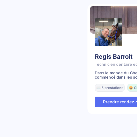
Regis Barroit
Technicien dentaire é
Dans le monde du Chev
commencé dans les soi
📖 5 prestations
🤩 C
Prendre rendez-