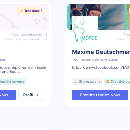
⚡️ Très réactif
Prochaine disponibilité
Proc
(sous réserve)
dans 4 jours
(sous ré
Maxime Deutschma
quin
Technicien dentaire équin
Équin, diplômé de l'Ecole
https://www.facebook.com/MDT
erie Equ...
lientèle ouverte
📖 16 prestations
🤩 Clientèle ou
vous
Profil
Prendre rendez-vous