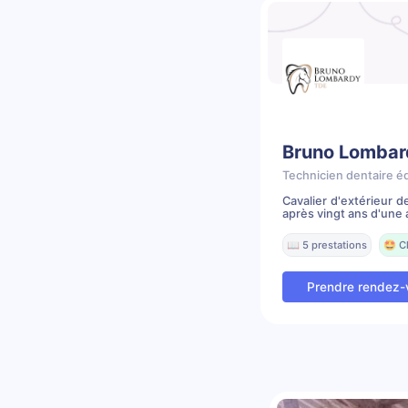
Bruno Lombar
Technicien dentaire é
Cavalier d'extérieur 
après vingt ans d'une a
📖 5 prestations
🤩 C
Prendre rendez-