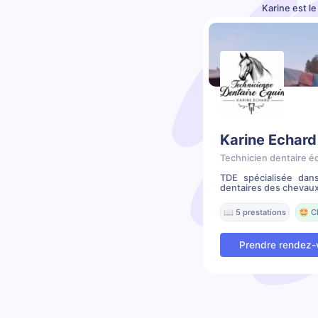
Karine est l
Karine Echard
Technicien dentaire é
TDE spécialisée dans
dentaires des chevaux
📖 5 prestations
🤩 C
Prendre rendez-