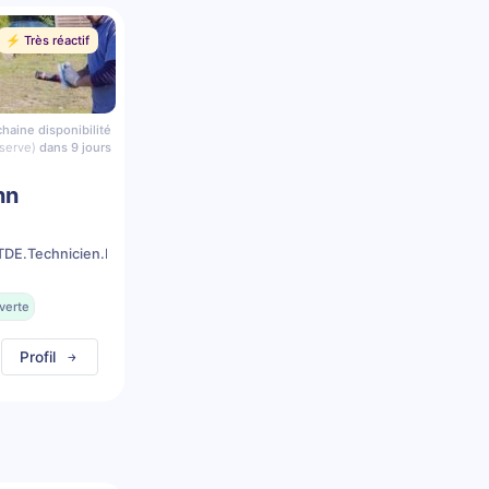
⚡️ Très réactif
haine disponibilité
serve)
dans 9 jours
nn
DE.Technicien.Dentaire.Equin
verte
Profil