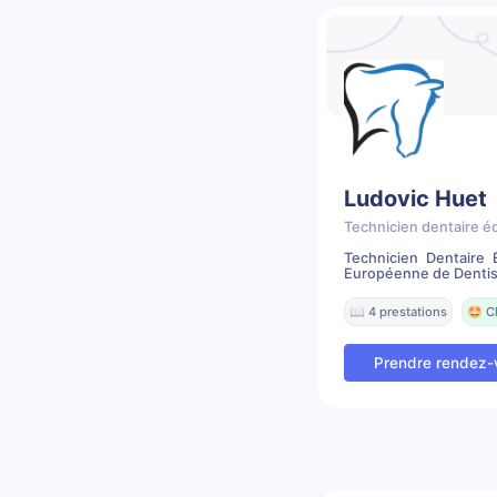
Ludovic Huet
Technicien dentaire é
Technicien Dentaire 
Européenne de Dentist
📖 4 prestations
🤩 C
Prendre rendez-