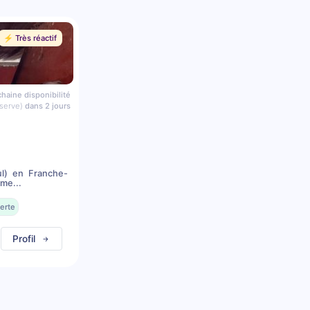
⚡️ Très réactif
haine disponibilité
serve)
dans 2 jours
l) en Franche-
me...
erte
Profil