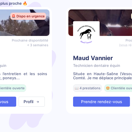
e plus proche 🔥
🚨 Dispo en urgence
Prochaine disponibilité
Proc
< 3 semaines
(sous ré
Maud Vannier
quin
Technicien dentaire équin
 l’entretien et les soins
Située en Haute-Saône (Vesou
, poneys...
Comté. Je me déplace principale
lientèle ouverte
📖 4 prestations
🤩 Clientèle ouv
vous
Profil
Prendre rendez-vous