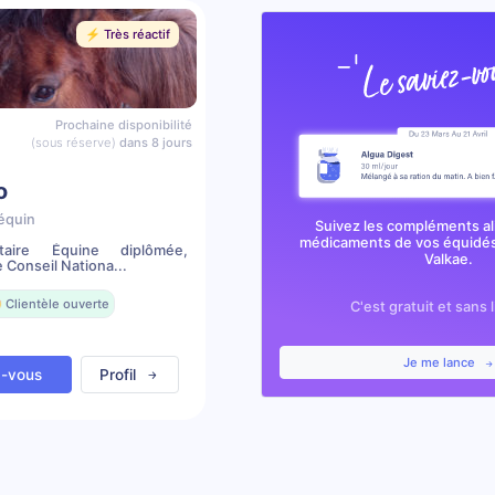
⚡️ Très réactif
Prochaine disponibilité
(sous réserve)
dans 8 jours
o
équin
Suivez les compléments al
médicaments de vos équidés
taire Équine diplômée,
Valkae.
 Conseil Nationa...
 Clientèle ouverte
C'est gratuit et sans 
Je me lance
z-vous
Profil