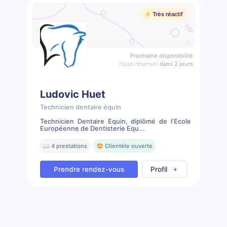
⚡️ Très réactif
Prochaine disponibilité
(sous réserve)
dans 2 jours
Ludovic Huet
Technicien dentaire équin
Technicien Dentaire Équin, diplômé de l'Ecole
Européenne de Dentisterie Equ...
📖 4 prestations
🤩 Clientèle ouverte
Prendre rendez-vous
Profil