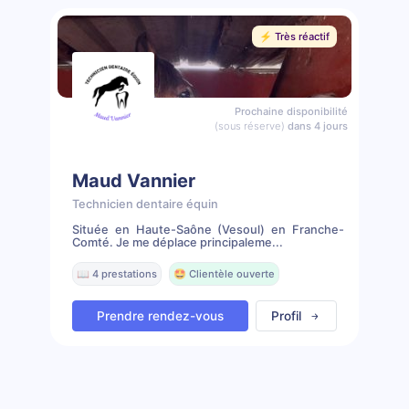
⚡️ Très réactif
Prochaine disponibilité
(sous réserve)
dans 4 jours
Maud Vannier
Technicien dentaire équin
Située en Haute-Saône (Vesoul) en Franche-
Comté. Je me déplace principaleme...
📖 4 prestations
🤩 Clientèle ouverte
Prendre rendez-vous
Profil