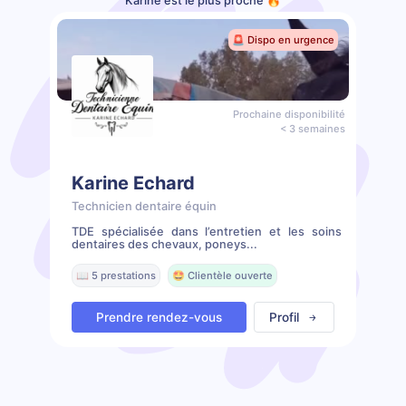
Karine est le plus proche 🔥
🚨 Dispo en urgence
Prochaine disponibilité
< 3 semaines
Karine Echard
Technicien dentaire équin
TDE spécialisée dans l’entretien et les soins
dentaires des chevaux, poneys...
📖 5 prestations
🤩 Clientèle ouverte
Prendre rendez-vous
Profil