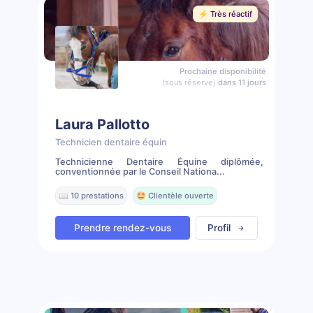
⚡️ Très réactif
Prochaine disponibilité
(sous réserve)
dans 11 jours
Laura Pallotto
Technicien dentaire équin
Technicienne Dentaire Équine diplômée,
conventionnée par le Conseil Nationa...
📖 10 prestations
🤩 Clientèle ouverte
Prendre rendez-vous
Profil