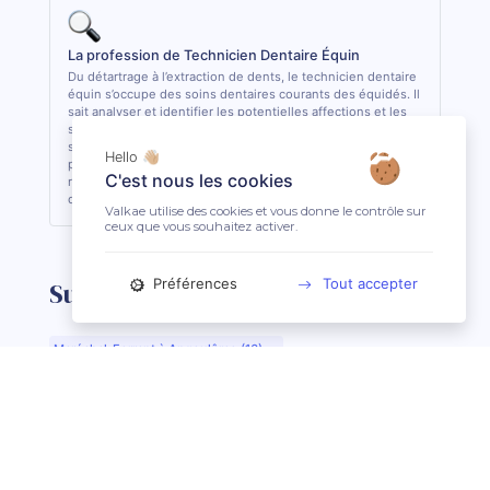
La profession de Technicien Dentaire Équin
Du détartrage à l’extraction de dents, le technicien dentaire
équin s’occupe des soins dentaires courants des équidés. Il
sait analyser et identifier les potentielles affections et les
soigner quand cela lui est possible. De formation
supérieure, il est le seul, avec le vétérinaire, à pouvoir
Hello 👋🏼
pratiquer des actes de soins dentaires sur les équidés. En
C'est nous les cookies
règle général, il est conseillé de consulter 1 fois par an son
dentiste ou son technicien dentaire pour son équidé.
Valkae utilise des cookies et vous donne le contrôle sur
ceux que vous souhaitez activer.
Préférences
Tout accepter
Suggestions de recherche
Maréchal-Ferrant à Angoulême (16)
Maréchal-Ferrant à Aurillac (15)
Maréchal-Ferrant à Argentan (61)
Maréchal-Ferrant à Bar-le-Duc (55)
Maréchal-Ferrant à Beauvais (60)