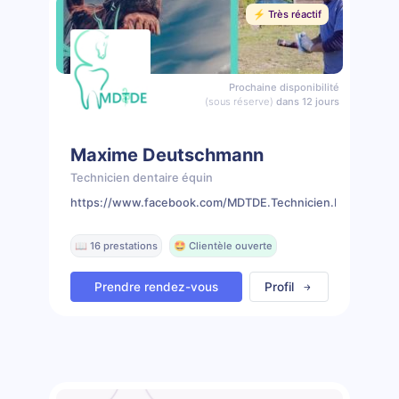
⚡️ Très réactif
Prochaine disponibilité
(sous réserve)
dans 12 jours
Maxime Deutschmann
Technicien dentaire équin
https://www.facebook.com/MDTDE.Technicien.Dentaire.Eq
📖 16 prestations
🤩 Clientèle ouverte
Prendre rendez-vous
Profil