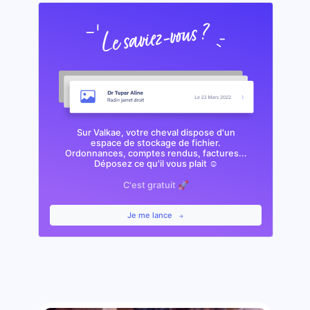
Sur Valkae, votre cheval dispose d'un
espace de stockage de fichier.
Ordonnances, comptes rendus, factures...
Déposez ce qu'il vous plait ☺️
C'est gratuit 🚀
Je me lance