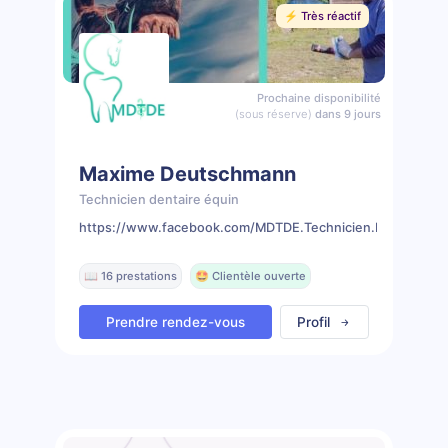
⚡️ Très réactif
Prochaine disponibilité
(sous réserve)
dans 9 jours
Maxime Deutschmann
Technicien dentaire équin
https://www.facebook.com/MDTDE.Technicien.Dentaire.Eq
📖 16 prestations
🤩 Clientèle ouverte
Prendre rendez-vous
Profil