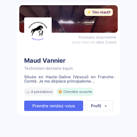
⚡️ Très réactif
Prochaine disponibilité
(sous réserve)
dans 2 jours
Maud Vannier
Technicien dentaire équin
Située en Haute-Saône (Vesoul) en Franche-
Comté. Je me déplace principaleme...
📖 4 prestations
🤩 Clientèle ouverte
Prendre rendez-vous
Profil