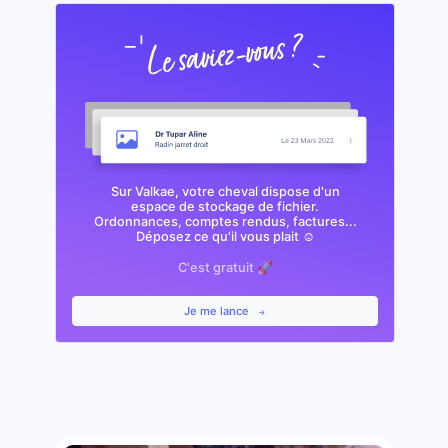
Sur Valkae, votre cheval dispose d'un
espace de stockage de fichier.
Ordonnances, comptes rendus, factures...
Déposez ce qu'il vous plait ☺️
C'est gratuit 🚀
Je me lance