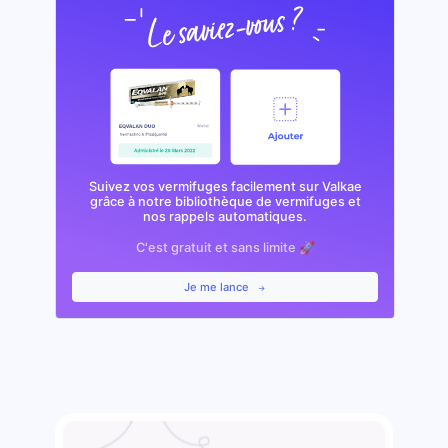
Suivez vos vermifuges facilement sur Valkae
grâce à notre bibliothèque de vermifuges et
nos rappels automatiques.
C'est gratuit et sans limite 🚀
Je me lance