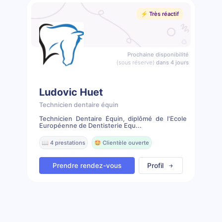
⚡️ Très réactif
Prochaine disponibilité
(sous réserve)
dans 4 jours
Ludovic Huet
Technicien dentaire équin
Technicien Dentaire Équin, diplômé de l'Ecole
Européenne de Dentisterie Equ...
📖 4 prestations
🤩 Clientèle ouverte
Prendre rendez-vous
Profil