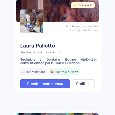
⚡️ Très réactif
Prochaine disponibilité
(sous réserve)
dans 8 jours
Laura Pallotto
Technicien dentaire équin
Technicienne Dentaire Équine diplômée,
conventionnée par le Conseil Nationa...
📖 10 prestations
🤩 Clientèle ouverte
Prendre rendez-vous
Profil