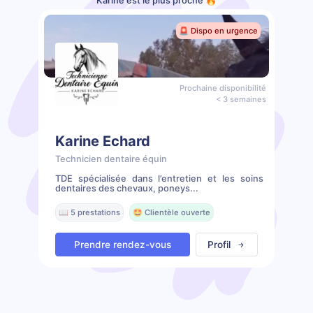
Karine est le plus proche 🔥
🚨 Dispo en urgence
Prochaine disponibilité
< 3 semaines
Karine Echard
Technicien dentaire équin
TDE spécialisée dans l’entretien et les soins
dentaires des chevaux, poneys...
📖 5 prestations
🤩 Clientèle ouverte
Prendre rendez-vous
Profil