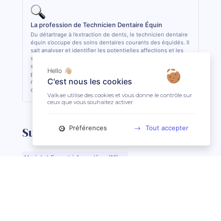
La profession de Technicien Dentaire Équin
Du détartrage à l’extraction de dents, le technicien dentaire
équin s’occupe des soins dentaires courants des équidés. Il
sait analyser et identifier les potentielles affections et les
soigner quand cela lui est possible. De formation
supérieure, il est le seul, avec le vétérinaire, à pouvoir
Hello 👋🏼
pratiquer des actes de soins dentaires sur les équidés. En
C'est nous les cookies
règle général, il est conseillé de consulter 1 fois par an son
dentiste ou son technicien dentaire pour son équidé.
Valkae utilise des cookies et vous donne le contrôle sur
ceux que vous souhaitez activer.
Préférences
Tout accepter
Suggestions de recherche
Maréchal-Ferrant à Angoulême (16)
Maréchal-Ferrant à Aurillac (15)
Maréchal-Ferrant à Argentan (61)
Maréchal-Ferrant à Bar-le-Duc (55)
Maréchal-Ferrant à Beauvais (60)