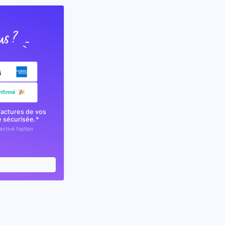
factures de vos
e sécurisée.*
activé l'option