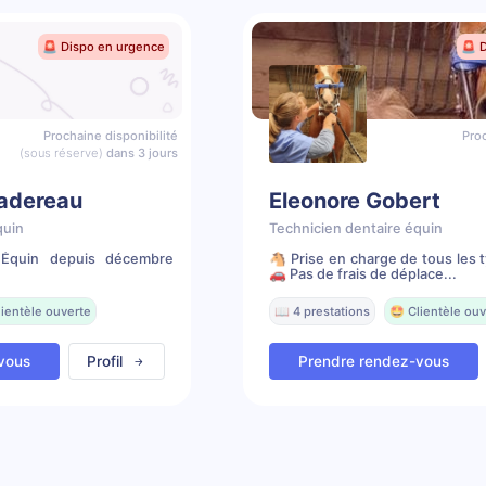
🚨 Dispo en urgence
🚨 
Prochaine disponibilité
Proc
(sous réserve)
dans 3 jours
badereau
Eleonore Gobert
quin
Technicien dentaire équin
e Équin depuis décembre
🐴 Prise en charge de tous les 
🚗 Pas de frais de déplace...
lientèle ouverte
📖 4 prestations
🤩 Clientèle ouv
vous
Profil
Prendre rendez-vous