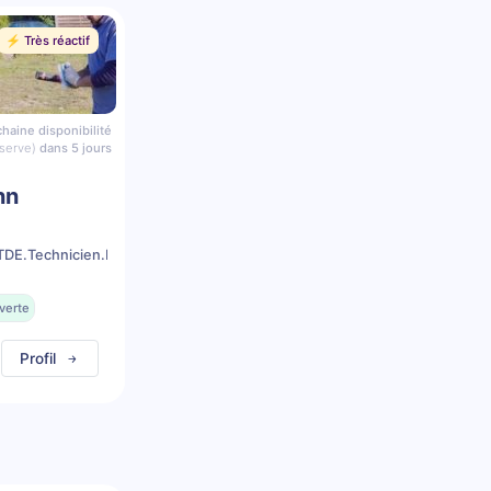
⚡️ Très réactif
haine disponibilité
serve)
dans 5 jours
nn
DE.Technicien.Dentaire.Equin
verte
Profil