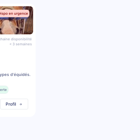
Dispo en urgence
haine disponibilité
< 3 semaines
types d'équidés.
erte
Profil