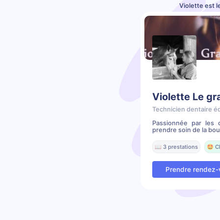
Violette est 
Violette Le g
Technicien dentaire é
Passionnée par les 
prendre soin de la bou
📖 3 prestations
🤩 C
Prendre rendez-