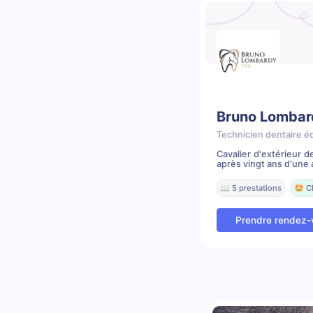
Bruno Lombar
Technicien dentaire é
Cavalier d'extérieur 
après vingt ans d'une a
📖 5 prestations
🤩 C
Prendre rendez-