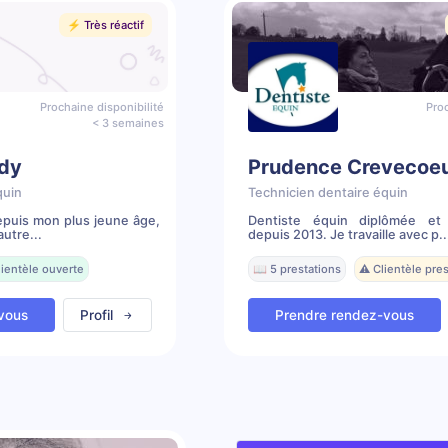
⚡️ Très réactif
Prochaine disponibilité
Proc
< 3 semaines
dy
Prudence Crevecoe
quin
Technicien dentaire équin
depuis mon plus jeune âge,
Dentiste équin diplômée et
utre...
depuis 2013. Je travaille avec p..
lientèle ouverte
📖 5 prestations
⚠️ Clientèle pr
vous
Profil
Prendre rendez-vous