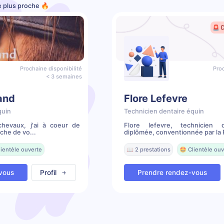
le plus proche 🔥
🚨 
Prochaine disponibilité
Proc
< 3 semaines
rand
Flore Lefevre
quin
Technicien dentaire équin
chevaux, j'ai à coeur de
Flore lefevre, technicien 
che de vo...
diplômée, conventionnée par la 
lientèle ouverte
📖 2 prestations
🤩 Clientèle ouv
vous
Profil
Prendre rendez-vous