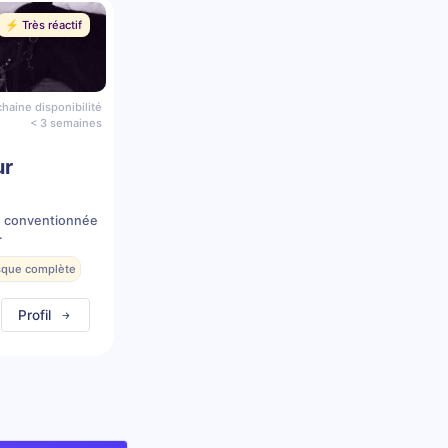
⚡️ Très réactif
haine disponibilité
< 3 semaines
ur
 conventionnée
.
esque complète
Profil