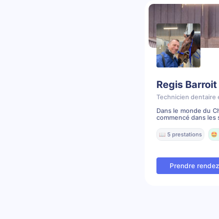
Regis Barroit
Technicien dentaire 
Dans le monde du Che
commencé dans les s
📖 5 prestations
🤩 
Prendre rende