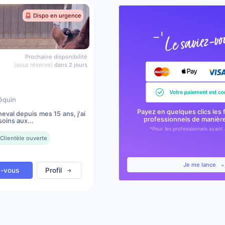
🚨 Dispo en urgence
Prochaine disponibilité
(sous réserve)
dans 2 jours
équin
Payez en quelques clics les 
val depuis mes 15 ans, j'ai
professionnels de manièr
oins aux...
*Pour les professionnels ayant 
Clientèle ouverte
Je me lance
z-vous
Profil