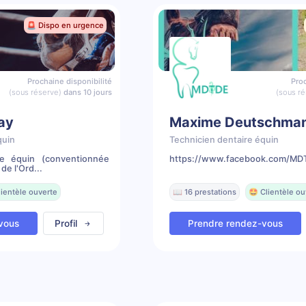
🚨 Dispo en urgence
Prochaine disponibilité
Proc
(sous réserve)
dans 10 jours
(sous ré
lay
Maxime Deutschma
quin
Technicien dentaire équin
re équin (conventionnée
https://www.facebook.com/MDT
de l'Ord...
lientèle ouverte
📖 16 prestations
🤩 Clientèle ou
vous
Profil
Prendre rendez-vous