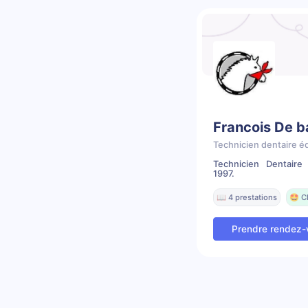
Francois De 
Technicien dentaire é
Technicien Dentair
1997.
📖 4 prestations
🤩 C
Prendre rendez-