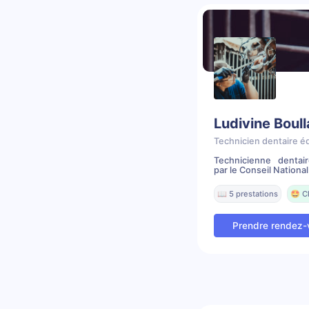
Ludivine Boul
Technicien dentaire é
Technicienne dentai
par le Conseil National 
📖 5 prestations
🤩 C
Prendre rendez-