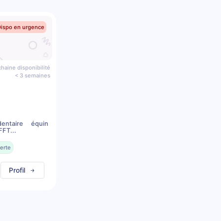
Dispo en urgence
haine disponibilité
< 3 semaines
dentaire équin
FFT...
erte
Profil