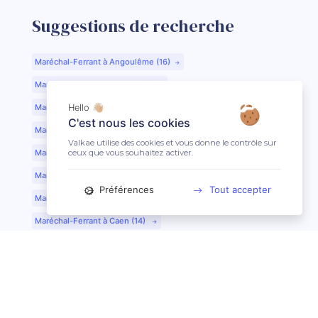
Suggestions de recherche
Maréchal-Ferrant à Angoulême (16)
Maréchal-Ferrant à Aurillac (15)
Maréchal-Ferrant à Argentan (61)
Hello 👋🏼
C'est nous les cookies
Maréchal-Ferrant à Bar-le-Duc (55)
Valkae utilise des cookies et vous donne le contrôle sur
ceux que vous souhaitez activer.
Maréchal-Ferrant à Beauvais (60)
Maréchal-Ferrant à Bordeaux (33)
Préférences
Tout accepter
Maréchal-Ferrant à Bourges (18)
Maréchal-Ferrant à Caen (14)
Maréchal-Ferrant à Chartres (28)
Maréchal-Ferrant à Cherbourg (50)
Maréchal-Ferrant à Clermont-Ferrand (63)
Maréchal-Ferrant à Colmar (68)