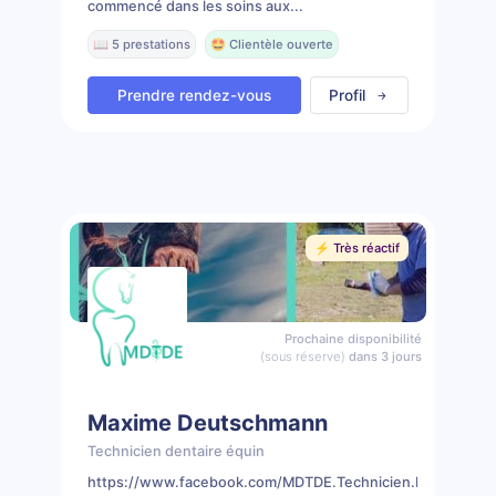
commencé dans les soins aux...
📖 5 prestations
🤩 Clientèle ouverte
Prendre rendez-vous
Profil
⚡️ Très réactif
Prochaine disponibilité
(sous réserve)
dans 3 jours
Maxime Deutschmann
Technicien dentaire équin
https://www.facebook.com/MDTDE.Technicien.Dentaire.Eq