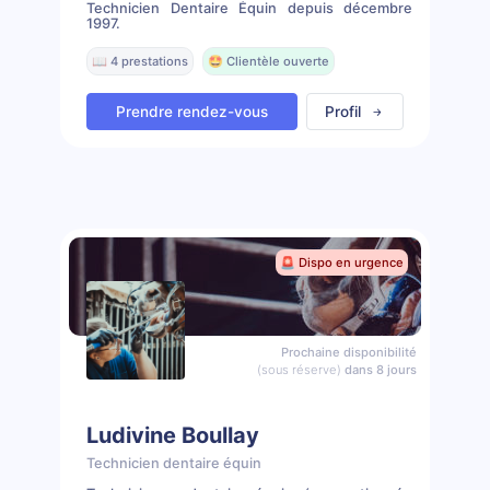
Technicien Dentaire Équin depuis décembre
1997.
📖 4 prestations
🤩 Clientèle ouverte
Prendre rendez-vous
Profil
🚨 Dispo en urgence
Prochaine disponibilité
(sous réserve)
dans 8 jours
Ludivine Boullay
Technicien dentaire équin