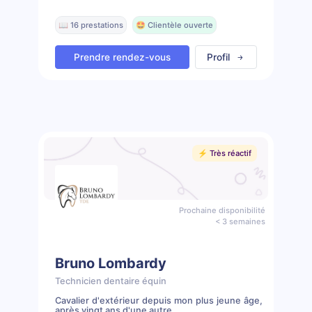
📖 16 prestations
🤩 Clientèle ouverte
Prendre rendez-vous
Profil
⚡️ Très réactif
Prochaine disponibilité
< 3 semaines
Bruno Lombardy
Technicien dentaire équin
Cavalier d'extérieur depuis mon plus jeune âge,
après vingt ans d'une autre...