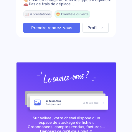
🚗 Pas de frais de déplace...
📖 4 prestations
🤩 Clientèle ouverte
Prendre rendez-vous
Profil
Sur Valkae, votre cheval dispose d'un
espace de stockage de fichier.
Ordonnances, comptes rendus, factures...
Déposez ce qu'il vous plait ☺️