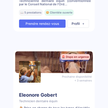
Technicienne dentaire équin (conventionnée
par le Conseil National de l'Ord...
📖 5 prestations
🤩 Clientèle ouverte
Prendre rendez-vous
Profil
🚨 Dispo en urgence
Prochaine disponibilité
< 3 semaines
Eleonore Gobert
Technicien dentaire équin
🐴 Prise en charge de tous les types d'équidés.