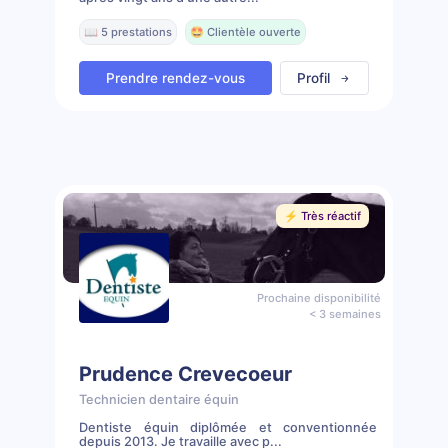
📖 5 prestations
🤩 Clientèle ouverte
Prendre rendez-vous
Profil
⚡️ Très réactif
Prochaine disponibilité
< 3 semaines
Prudence Crevecoeur
Technicien dentaire équin
Dentiste équin diplômée et conventionnée
depuis 2013. Je travaille avec p...