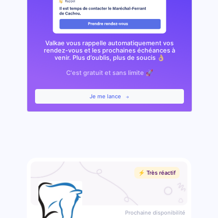
Valkae vous rappelle automatiquement vos
rendez-vous et les prochaines échéances à
venir. Plus d’oublis, plus de soucis 👌🏼
C'est gratuit et sans limite 🚀
Je me lance
⚡️ Très réactif
Prochaine disponibilité