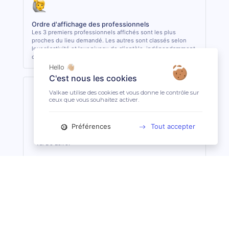
Ordre d'affichage des professionnels
Les 3 premiers professionnels affichés sont les plus
proches du lieu demandé. Les autres sont classés selon
leur réactivité et leur niveau de clientèle, indépendamment
de la distance.
Hello 👋🏼
C'est nous les cookies
Valkae utilise des cookies et vous donne le contrôle sur
ceux que vous souhaitez activer.
Saint-Amand-Montrond (18200)
Préférences
Tout accepter
Saint-Amand-Montrond est une ville de 9 899 habitants
dans le département Cher, situé dans la région Centre-
Val De Loire.
La profession de Technicien Dentaire Équin
Du détartrage à l’extraction de dents, le technicien dentaire
équin s’occupe des soins dentaires courants des équidés. Il