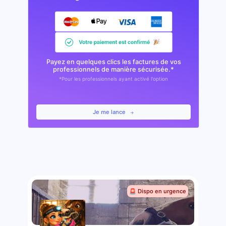
Payez en quelques clics les factures de vos
professionnels de manière sécurisée.*
*Pour les professionnels ayant activé l'option
Je me lance
🚨 Dispo en urgence