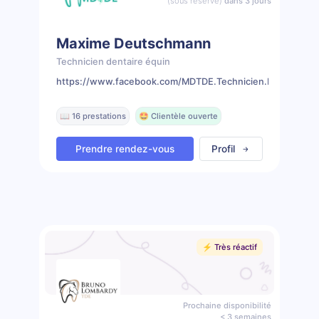
(sous réserve)
dans 3 jours
Maxime Deutschmann
Technicien dentaire équin
https://www.facebook.com/MDTDE.Technicien.Dentaire.Eq
📖 16 prestations
🤩 Clientèle ouverte
Prendre rendez-vous
Profil
⚡️ Très réactif
Prochaine disponibilité
< 3 semaines