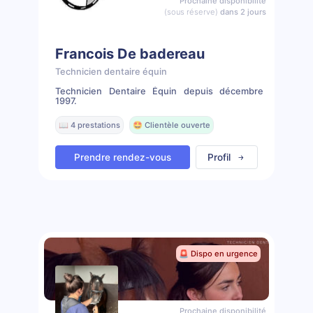
Prochaine disponibilité
(sous réserve)
dans 2 jours
Francois De badereau
Technicien dentaire équin
Technicien Dentaire Équin depuis décembre
1997.
📖 4 prestations
🤩 Clientèle ouverte
Prendre rendez-vous
Profil
🚨 Dispo en urgence
Prochaine disponibilité