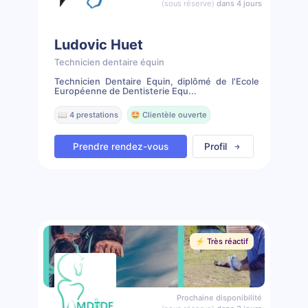
(sous réserve)
dans 4 jours
Ludovic Huet
Technicien dentaire équin
Technicien Dentaire Équin, diplômé de l'Ecole
Européenne de Dentisterie Equ...
📖 4 prestations
🤩 Clientèle ouverte
Prendre rendez-vous
Profil
⚡️ Très réactif
Prochaine disponibilité