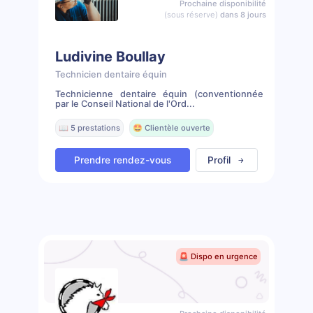
Prochaine disponibilité
(sous réserve)
dans 8 jours
Ludivine Boullay
Technicien dentaire équin
Technicienne dentaire équin (conventionnée
par le Conseil National de l'Ord...
📖 5 prestations
🤩 Clientèle ouverte
Prendre rendez-vous
Profil
🚨 Dispo en urgence