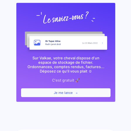
Sur Valkae, votre cheval dispose d'un
espace de stockage de fichier.
Ordonnances, comptes rendus, factures...
Déposez ce qu'il vous plait ☺️
C'est gratuit 🚀
Je me lance