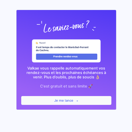
Valkae vous rappelle automatiquement vos
rendez-vous et les prochaines échéances à
venir. Plus d’oublis, plus de soucis 👌🏼
C'est gratuit et sans limite 🚀
Je me lance