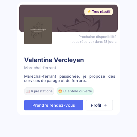
⚡️ Très réactif
Prochaine disponibilité
(sous réserve)
dans 18 jours
Valentine Vercleyen
Marechal-ferrant
Marechal-ferrant passionée, je propose des
services de parage et de ferrure...
📖 6 prestations
🤩 Clientèle ouverte
Prendre rendez-vous
Profil