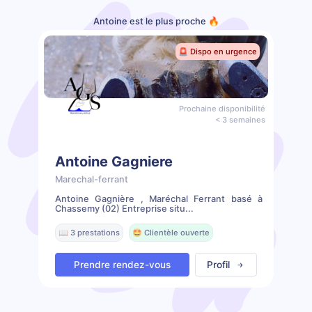
Antoine est le plus proche 🔥
🚨 Dispo en urgence
Prochaine disponibilité
< 3 semaines
Antoine Gagniere
Marechal-ferrant
Antoine Gagnière , Maréchal Ferrant basé à
Chassemy (02) Entreprise situ...
📖 3 prestations
🤩 Clientèle ouverte
Prendre rendez-vous
Profil