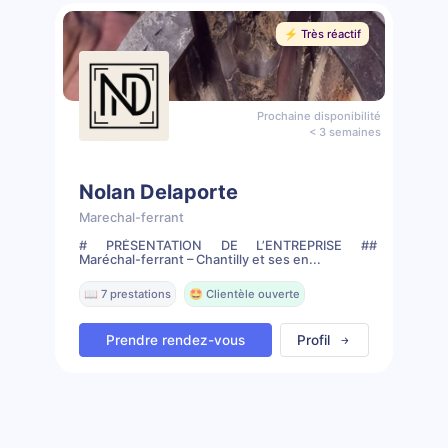
⚡️ Très réactif
Prochaine disponibilité
< 3 semaines
Nolan Delaporte
Marechal-ferrant
# PRÉSENTATION DE L’ENTREPRISE ##
Maréchal-ferrant – Chantilly et ses en...
📖 7 prestations
🤩 Clientèle ouverte
Prendre rendez-vous
Profil