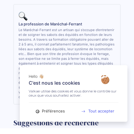
La profession de Maréchal-Ferrant
Le Maréchal-Ferrant est un artisan qui s’occupe d’entretenir
et de soigner les sabots des équidés en fonction de leurs
besoins. A travers sa formation obligatoire pouvant aller de
2 à 5 ans, il connait parfaitement l’anatomie, les pathologies
liées aux sabots des équidés, leur système de locomotion
etc... Bien que son titre de profession évoque le ferrage,
son expertise ne se limite pas à ferrer les équidés, mais
également à entretenir et soigner tous les types d’équidés
aux pieds nus, ou encore à créer/adapter des fers sur-
mesure pour chaque spécificité et pathologie. Il travaille
Hello 👋🏼
souvent en collaboration avec les autres acteurs de santé
C'est nous les cookies
équine (Vétérinaire, Ostéopathe) pour intervenir au mieux
sur les sabots des équidés. C’est la seule profession (hors
Valkae utilise des cookies et vous donne le contrôle sur
vétérinaire) ayant obtenu une dérogation pour effectuer
ceux que vous souhaitez activer.
des actes de soins sur les sabots des équidés en France.
Préférences
Tout accepter
Suggestions de recherche