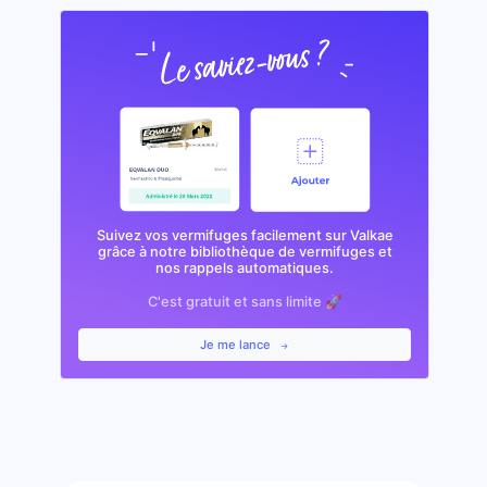
Suivez vos vermifuges facilement sur Valkae
grâce à notre bibliothèque de vermifuges et
nos rappels automatiques.
C'est gratuit et sans limite 🚀
Je me lance