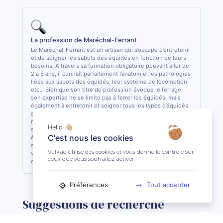
La profession de Maréchal-Ferrant
Le Maréchal-Ferrant est un artisan qui s’occupe d’entretenir
et de soigner les sabots des équidés en fonction de leurs
besoins. A travers sa formation obligatoire pouvant aller de
2 à 5 ans, il connait parfaitement l’anatomie, les pathologies
liées aux sabots des équidés, leur système de locomotion
etc... Bien que son titre de profession évoque le ferrage,
son expertise ne se limite pas à ferrer les équidés, mais
également à entretenir et soigner tous les types d’équidés
aux pieds nus, ou encore à créer/adapter des fers sur-
mesure pour chaque spécificité et pathologie. Il travaille
Hello 👋🏼
souvent en collaboration avec les autres acteurs de santé
C'est nous les cookies
équine (Vétérinaire, Ostéopathe) pour intervenir au mieux
sur les sabots des équidés. C’est la seule profession (hors
Valkae utilise des cookies et vous donne le contrôle sur
vétérinaire) ayant obtenu une dérogation pour effectuer
ceux que vous souhaitez activer.
des actes de soins sur les sabots des équidés en France.
Préférences
Tout accepter
Suggestions de recherche