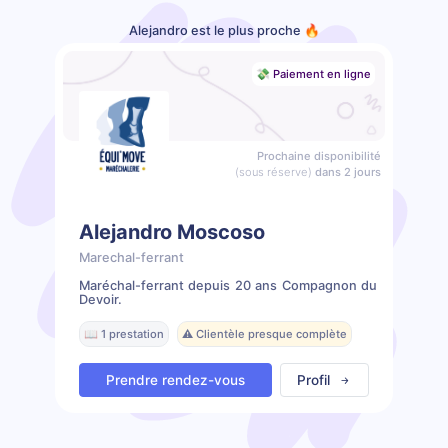
Alejandro est le plus proche 🔥
💸 Paiement en ligne
Prochaine disponibilité
(sous réserve)
dans 2 jours
Alejandro Moscoso
Marechal-ferrant
Maréchal-ferrant depuis 20 ans Compagnon du
Devoir.
📖 1 prestation
⚠️ Clientèle presque complète
Prendre rendez-vous
Profil