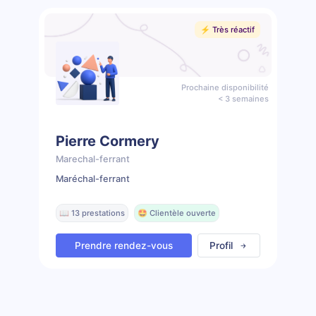
⚡️ Très réactif
Prochaine disponibilité
< 3 semaines
Pierre Cormery
Marechal-ferrant
Maréchal-ferrant
📖 13 prestations
🤩 Clientèle ouverte
Prendre rendez-vous
Profil