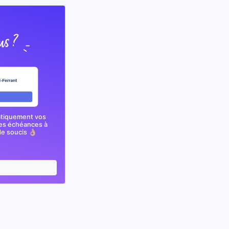
atiquement vos
nes échéances à
e soucis 👌🏼