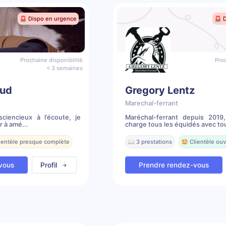
🚨 Dispo en urgence
🚨 
Prochaine disponibilité
Proc
< 3 semaines
aud
Gregory Lentz
Marechal-ferrant
sciencieux à l’écoute, je
Maréchal-ferrant depuis 2019
r à amé...
charge tous les équidés avec tou
lientèle presque complète
📖 3 prestations
🤩 Clientèle ouv
vous
Profil
Prendre rendez-vous