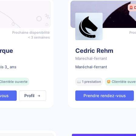
🚨 
Prochaine disponibilité
Proc
< 3 semaines
rque
Cedric Rehm
Marechal-ferrant
is 3_ ans
Maréchal-ferrant
Clientèle ouverte
📖 1 prestation
🤩 Clientèle ouve
vous
Profil
Prendre rendez-vous