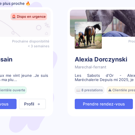
le plus proche 🔥
🚨 Dispo en urgence
Prochaine disponibilité
Proc
< 3 semaines
sain
Alexia Dorczynski
Marechal-ferrant
ux me vint jeune .Je suis
Les Sabots d'Or - Alexi
 ma plu...
Maréchalerie Depuis mi 2025, je 
lientèle ouverte
📖 8 prestations
⚠️ Clientèle pr
vous
Profil
Prendre rendez-vous