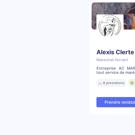
Alexis Clerte
Marechal-ferrant
Entreprise AC MA
tout service de maréc
📖 8 prestations
🤩 
Prendre rende