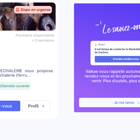
🚨 Dispo en urgence
Prochaine disponibilité
< 3 semaines
RECHALERIE vous propose
Valkae vous rappelle autom
halerie (ferru...
rendez-vous et les prochai
venir. Plus d’oublis, plus d
Clientèle ouverte
Je me lance
z-vous
Profil