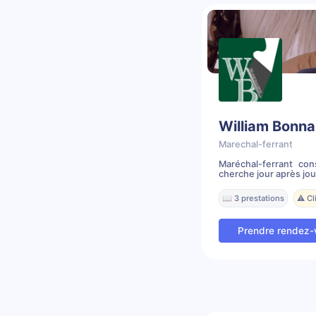
William Bonn
Marechal-ferrant
Maréchal-ferrant con
cherche jour après jou
📖 3 prestations
⚠️ C
Prendre rendez-