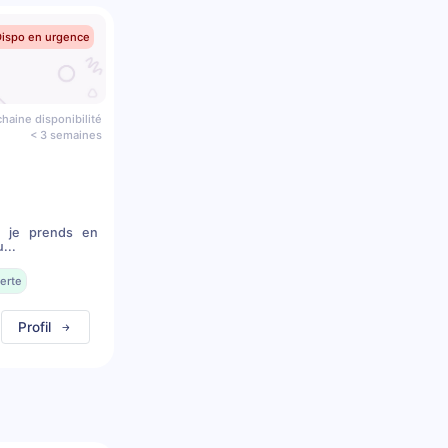
Dispo en urgence
haine disponibilité
< 3 semaines
, je prends en
...
erte
Profil