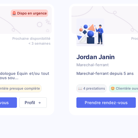
🚨 Dispo en urgence
Prochaine disponibilité
Proc
< 3 semaines
Jordan Janin
Marechal-ferrant
odologue Équin et/ou tout
Marechal-ferrant depuis 5 ans
ous sou...
entèle presque complète
📖 4 prestations
🤩 Clientèle ouv
vous
Profil
Prendre rendez-vous