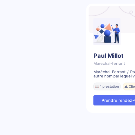
Paul Millot
Marechal-ferrant
Maréchal-Ferrant / P
autre nom par lequel v
📖 1 prestation
⚠️ Cli
Prendre rendez-