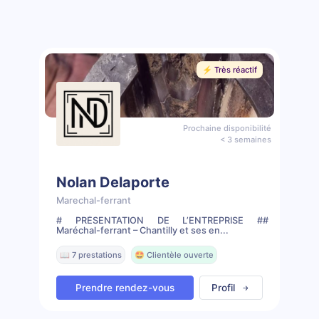
⚡️ Très réactif
Prochaine disponibilité
< 3 semaines
Nolan Delaporte
Marechal-ferrant
# PRÉSENTATION DE L’ENTREPRISE ##
Maréchal-ferrant – Chantilly et ses en...
📖 7 prestations
🤩 Clientèle ouverte
Prendre rendez-vous
Profil