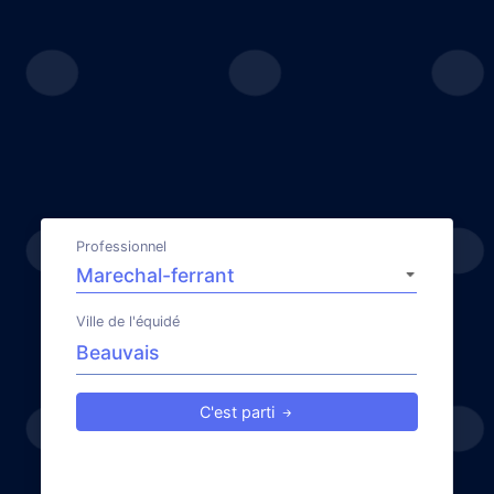
Professionnel
Ville de l'équidé
C'est parti