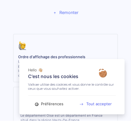
Remonter
Ordre d'affichage des professionnels
Les 3 premiers professionnels affichés sont les plus
proches du lieu demandé. Les autres sont classés selon
Hello 👋🏼
leur réactivité et leur niveau de clientèle, indépendamment
de la distance.
C'est nous les cookies
Valkae utilise des cookies et vous donne le contrôle sur
ceux que vous souhaitez activer.
Préférences
Tout accepter
Oise (60)
Le département Oise est un département en France
situé dans la région Hauts-De-France.