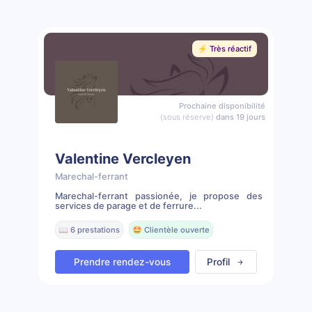
⚡️ Très réactif
Prochaine disponibilité
(sous réserve)
dans 19 jours
Valentine Vercleyen
Marechal-ferrant
Marechal-ferrant passionée, je propose des
services de parage et de ferrure...
📖 6 prestations
🤩 Clientèle ouverte
Prendre rendez-vous
Profil