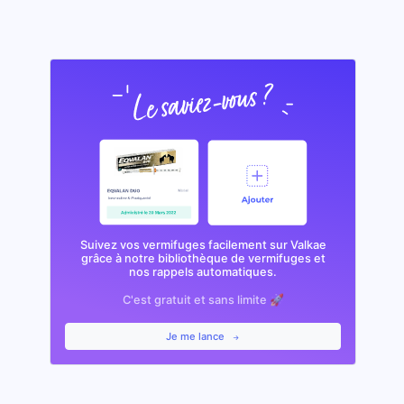
Suivez vos vermifuges facilement sur Valkae
grâce à notre bibliothèque de vermifuges et
nos rappels automatiques.
C'est gratuit et sans limite 🚀
Je me lance